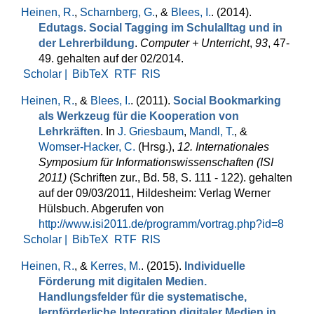
Heinen, R.
,
Scharnberg, G.
, &
Blees, I.
. (2014).
Edutags. Social Tagging im Schulalltag und in
der Lehrerbildung
.
Computer + Unterricht
,
93
, 47-
49. gehalten auf der 02/2014.
Scholar |
BibTeX
RTF
RIS
Heinen, R.
, &
Blees, I.
. (2011).
Social Bookmarking
als Werkzeug für die Kooperation von
Lehrkräften
. In
J. Griesbaum
,
Mandl, T.
, &
Womser-Hacker, C.
(Hrsg.)
,
12. Internationales
Symposium für Informationswissenschaften (ISI
2011)
(Schriften zur., Bd. 58, S. 111 - 122). gehalten
auf der 09/03/2011, Hildesheim: Verlag Werner
Hülsbuch. Abgerufen von
http://www.isi2011.de/programm/vortrag.php?id=8
Scholar |
BibTeX
RTF
RIS
Heinen, R.
, &
Kerres, M.
. (2015).
Individuelle
Förderung mit digitalen Medien.
Handlungsfelder für die systematische,
lernförderliche Integration digitaler Medien in