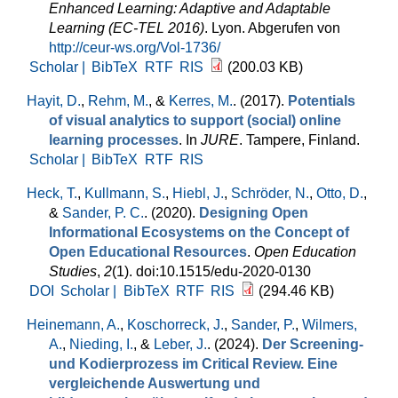
Enhanced Learning: Adaptive and Adaptable
Learning (EC-TEL 2016)
. Lyon. Abgerufen von
http://ceur-ws.org/Vol-1736/
Scholar |
BibTeX
RTF
RIS
(200.03 KB)
Hayit, D.
,
Rehm, M.
, &
Kerres, M.
. (2017).
Potentials
of visual analytics to support (social) online
learning processes
. In
JURE
. Tampere, Finland.
Scholar |
BibTeX
RTF
RIS
Heck, T.
,
Kullmann, S.
,
Hiebl, J.
,
Schröder, N.
,
Otto, D.
,
&
Sander, P. C.
. (2020).
Designing Open
Informational Ecosystems on the Concept of
Open Educational Resources
.
Open Education
Studies
,
2
(1). doi:10.1515/edu-2020-0130
DOI
Scholar |
BibTeX
RTF
RIS
(294.46 KB)
Heinemann, A.
,
Koschorreck, J.
,
Sander, P.
,
Wilmers,
A.
,
Nieding, I.
, &
Leber, J.
. (2024).
Der Screening-
und Kodierprozess im Critical Review. Eine
vergleichende Auswertung und