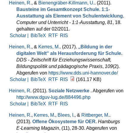
Heinen, R.
, &
Bienengräber-Killmann, U.
. (2011).
Bausteine im Gesamtkonzept Schule. 1:1-
Ausstattung als Element von Schulentwicklung
.
Computer und Unterricht - 1:1-Ausstattung
,
81
, 18.
gehalten auf der 02/2011.
Scholar |
BibTeX
RTF
RIS
Heinen, R.
, &
Kerres, M.
. (2017).
„Bildung in der
digitalen Welt“ als Herausforderung für Schule
.
DDS - Zeitschrift für Erziehungswissenschaft,
Bildungspolitik und pädagogische Praxis
,
109
(2).
Abgerufen von
https://www.dds.uni-hannover.de/
Scholar |
BibTeX
RTF
RIS
(161.17 KB)
Heinen, R
. (2011).
Soziale Netzwerke
. Abgerufen von
http://www.dguv-lug.de/884496.php
Scholar |
BibTeX
RTF
RIS
Heinen, R.
,
Kerres, M.
,
Blees, I.
, &
Rittberger, M.
.
(2013).
Offene Ökosysteme für OER
.
Hamburgs
E-Learning Magazin
, (11), 28-30. Abgerufen von