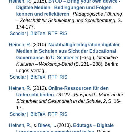
Heinen, R
. (2015).
BYOD – Bring your own device -
Digitale Medien - Bedingungen und Folgen
kennen und reflektieren
.
Pädagogische Führung
– Zeitschrift für Schulleitung und Schulberatung
, S.
174-177.
Scholar |
BibTeX
RTF
RIS
Heinen, R
. (2010).
Nachhaltige Integration digitaler
Medien in Schulen aus Sicht der Educational
Governance
. In
U. Schroeder
(Hrsg.)
,
Interaktive
Kulturen – Workshop-Band
(S. 231 - 238). Berlin:
Logos-Verlag.
Scholar |
BibTeX
RTF
RIS
Heinen, R
. (2012).
Online-Ressourcen für den
Unterricht finden
.
DGUV - Pluspunkt - Magazin für
Sicherheit und Gesundheit in der Schule
,
2
, S. 16-
17.
Scholar |
BibTeX
RTF
RIS
Heinen, R.
, &
Blees, I.
. (2013).
Edutags – Digitale
Lernresourcen sammeln und teilen
.
Digital