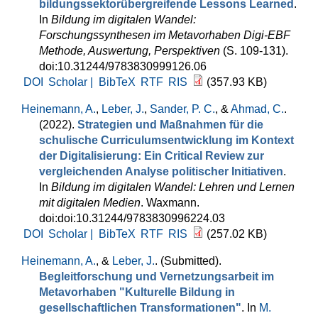
bildungssektorübergreifende Lessons Learned
.
In
Bildung im digitalen Wandel:
Forschungssynthesen im Metavorhaben Digi-EBF
Methode, Auswertung, Perspektiven
(S. 109-131).
doi:10.31244/9783830999126.06
DOI
Scholar |
BibTeX
RTF
RIS
(357.93 KB)
Heinemann, A.
,
Leber, J.
,
Sander, P. C.
, &
Ahmad, C.
.
(2022).
Strategien und Maßnahmen für die
schulische Curriculumsentwicklung im Kontext
der Digitalisierung: Ein Critical Review zur
vergleichenden Analyse politischer Initiativen
.
In
Bildung im digitalen Wandel: Lehren und Lernen
mit digitalen Medien
. Waxmann.
doi:doi:10.31244/9783830996224.03
DOI
Scholar |
BibTeX
RTF
RIS
(257.02 KB)
Heinemann, A.
, &
Leber, J.
. (Submitted).
Begleitforschung und Vernetzungsarbeit im
Metavorhaben "Kulturelle Bildung in
gesellschaftlichen Transformationen"
. In
M.