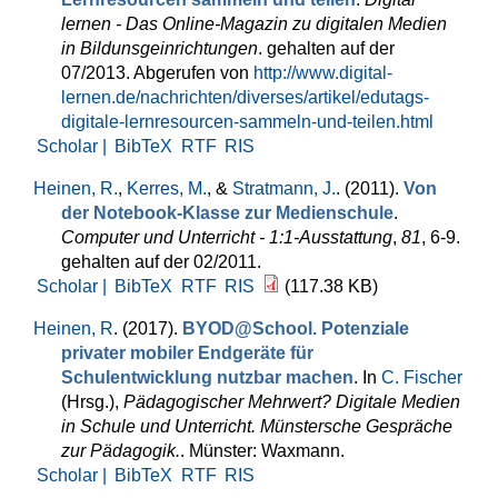
lernen - Das Online-Magazin zu digitalen Medien
in Bildunsgeinrichtungen
. gehalten auf der
07/2013. Abgerufen von
http://www.digital-
lernen.de/nachrichten/diverses/artikel/edutags-
digitale-lernresourcen-sammeln-und-teilen.html
Scholar |
BibTeX
RTF
RIS
Heinen, R.
,
Kerres, M.
, &
Stratmann, J.
. (2011).
Von
der Notebook-Klasse zur Medienschule
.
Computer und Unterricht - 1:1-Ausstattung
,
81
, 6-9.
gehalten auf der 02/2011.
Scholar |
BibTeX
RTF
RIS
(117.38 KB)
Heinen, R
. (2017).
BYOD@School. Potenziale
privater mobiler Endgeräte für
Schulentwicklung nutzbar machen
. In
C. Fischer
(Hrsg.)
,
Pädagogischer Mehrwert? Digitale Medien
in Schule und Unterricht. Münstersche Gespräche
zur Pädagogik.
. Münster: Waxmann.
Scholar |
BibTeX
RTF
RIS