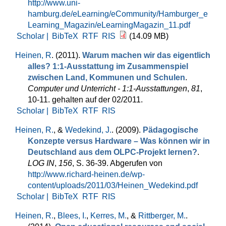
http://www.uni-
hamburg.de/eLearning/eCommunity/Hamburger_e
Learning_Magazin/eLearningMagazin_11.pdf
Scholar |
BibTeX
RTF
RIS
(14.09 MB)
Heinen, R
. (2011).
Warum machen wir das eigentlich
alles? 1:1-Ausstattung im Zusammenspiel
zwischen Land, Kommunen und Schulen
.
Computer und Unterricht - 1:1-Ausstattungen
,
81
,
10-11. gehalten auf der 02/2011.
Scholar |
BibTeX
RTF
RIS
Heinen, R.
, &
Wedekind, J.
. (2009).
Pädagogische
Konzepte versus Hardware – Was können wir in
Deutschland aus dem OLPC-Projekt lernen?
.
LOG IN
,
156
, S. 36-39. Abgerufen von
http://www.richard-heinen.de/wp-
content/uploads/2011/03/Heinen_Wedekind.pdf
Scholar |
BibTeX
RTF
RIS
Heinen, R.
,
Blees, I.
,
Kerres, M.
, &
Rittberger, M.
.