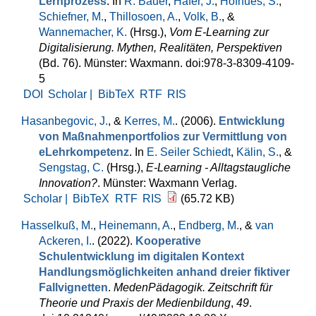
Lernprozess
. In
R. Bauer
,
Hafer, J.
,
Hofhues, S.
,
Schiefner, M.
,
Thillosoen, A.
,
Volk, B.
, &
Wannemacher, K.
(Hrsg.)
,
Vom E-Learning zur
Digitalisierung. Mythen, Realitäten, Perspektiven
(Bd. 76). Münster: Waxmann. doi:978-3-8309-4109-
5
DOI
Scholar |
BibTeX
RTF
RIS
Hasanbegovic, J.
, &
Kerres, M.
. (2006).
Entwicklung
von Maßnahmenportfolios zur Vermittlung von
eLehrkompetenz
. In
E. Seiler Schiedt
,
Kälin, S.
, &
Sengstag, C.
(Hrsg.)
,
E-Learning - Alltagstaugliche
Innovation?
. Münster: Waxmann Verlag.
Scholar |
BibTeX
RTF
RIS
(65.72 KB)
Hasselkuß, M.
,
Heinemann, A.
,
Endberg, M.
, &
van
Ackeren, I.
. (2022).
Kooperative
Schulentwicklung im digitalen Kontext
Handlungsmöglichkeiten anhand dreier fiktiver
Fallvignetten
.
MedenPädagogik. Zeitschrift für
Theorie und Praxis der Medienbildung
,
49
.