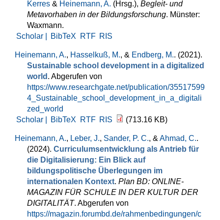
Kerres
&
Heinemann, A.
(Hrsg.)
,
Begleit- und
Metavorhaben in der Bildungsforschung
. Münster:
Waxmann.
Scholar |
BibTeX
RTF
RIS
Heinemann, A.
,
Hasselkuß, M.
, &
Endberg, M.
. (2021).
Sustainable school development in a digitalized
world
. Abgerufen von
https://www.researchgate.net/publication/35517599
4_Sustainable_school_development_in_a_digitali
zed_world
Scholar |
BibTeX
RTF
RIS
(713.16 KB)
Heinemann, A.
,
Leber, J.
,
Sander, P. C.
, &
Ahmad, C.
.
(2024).
Curriculumsentwicklung als Antrieb für
die Digitalisierung: Ein Blick auf
bildungspolitische Überlegungen im
internationalen Kontext
.
Plan BD: ONLINE-
MAGAZIN FÜR SCHULE IN DER KULTUR DER
DIGITALITÄT
. Abgerufen von
https://magazin.forumbd.de/rahmenbedingungen/c