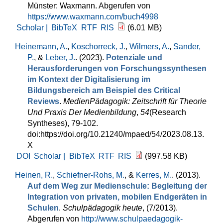
Münster: Waxmann. Abgerufen von
https://www.waxmann.com/buch4998
Scholar |
BibTeX
RTF
RIS
(6.01 MB)
Heinemann, A.
,
Koschorreck, J.
,
Wilmers, A.
,
Sander,
P.
, &
Leber, J.
. (2023).
Potenziale und
Herausforderungen von Forschungssynthesen
im Kontext der Digitalisierung im
Bildungsbereich am Beispiel des Critical
Reviews
.
MedienPädagogik: Zeitschrift für Theorie
Und Praxis Der Medienbildung
,
54
(Research
Syntheses), 79-102.
doi:https://doi.org/10.21240/mpaed/54/2023.08.13.
X
DOI
Scholar |
BibTeX
RTF
RIS
(997.58 KB)
Heinen, R.
,
Schiefner-Rohs, M.
, &
Kerres, M.
. (2013).
Auf dem Weg zur Medienschule: Begleitung der
Integration von privaten, mobilen Endgeräten in
Schulen
.
Schulpädagogik heute
, (7/2013).
Abgerufen von
http://www.schulpaedagogik-