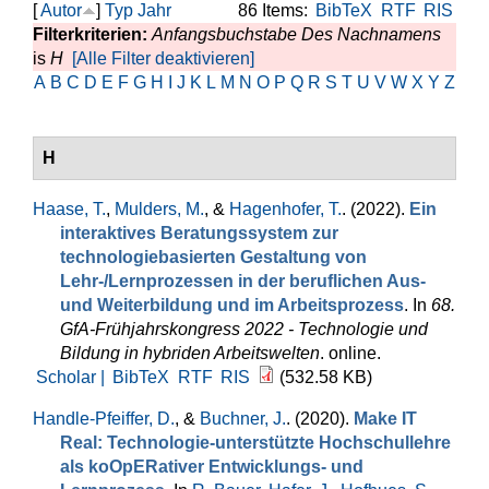
[
Autor
]
Typ
Jahr
86 Items:
BibTeX
RTF
RIS
Filterkriterien:
Anfangsbuchstabe Des Nachnamens
is
H
[Alle Filter deaktivieren]
A
B
C
D
E
F
G
H
I
J
K
L
M
N
O
P
Q
R
S
T
U
V
W
X
Y
Z
H
Haase, T.
,
Mulders, M.
, &
Hagenhofer, T.
. (2022).
Ein
interaktives Beratungssystem zur
technologiebasierten Gestaltung von
Lehr-/Lernprozessen in der beruflichen Aus-
und Weiterbildung und im Arbeitsprozess
. In
68.
GfA-Frühjahrskongress 2022 - Technologie und
Bildung in hybriden Arbeitswelten
. online.
Scholar |
BibTeX
RTF
RIS
(532.58 KB)
Handle-Pfeiffer, D.
, &
Buchner, J.
. (2020).
Make IT
Real: Technologie-unterstützte Hochschullehre
als koOpERativer Entwicklungs- und