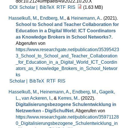
doi:10.21240/mpaed/49/2022.10.20.X
DOI
Scholar |
BibTeX
RTF
RIS
(1.63 MB)
Hasselkuß, M.
,
Endberg, M.
, &
Heinemann, A.
. (2021).
School to School and Teacher Collaboration for
Education in a Digital World: ICT Coordinators
as Knowledge Brokers in School Networks?
.
Abgerufen von
https://www.researchgate.net/publication/35395423
3_School_to_School_and_Teacher_Collaboration
_for_Education_in_a_Digital_World_ICT_Coordin
ators_as_Knowledge_Brokers_in_School_Networ
ks
Scholar |
BibTeX
RTF
RIS
Hasselkuß, M.
,
Heinemann, A.
,
Endberg, M.
,
Gageik,
L.
,
van Ackeren, I.
, &
Kerres, M.
. (2022).
Digitalisierungsbezogene Schulentwicklung in
Netzwerken - DigiSchulNet
. Abgerufen von
https://www.researchgate.net/publication/35971128
0_Digitalisierungsbezogene_Schulentwicklung_in