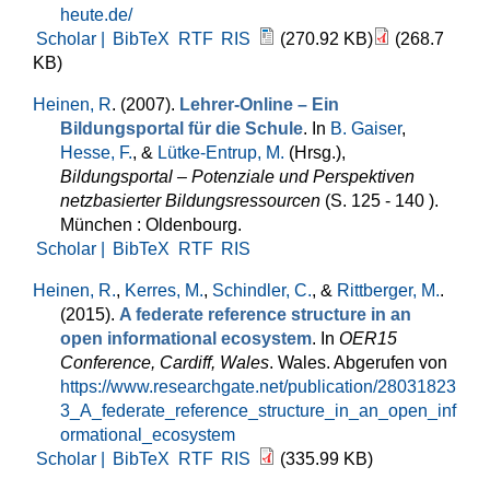
heute.de/
Scholar |
BibTeX
RTF
RIS
(270.92 KB)
(268.7
KB)
Heinen, R
. (2007).
Lehrer-Online – Ein
Bildungsportal für die Schule
. In
B. Gaiser
,
Hesse, F.
, &
Lütke-Entrup, M.
(Hrsg.)
,
Bildungsportal – Potenziale und Perspektiven
netzbasierter Bildungsressourcen
(S. 125 - 140 ).
München : Oldenbourg.
Scholar |
BibTeX
RTF
RIS
Heinen, R.
,
Kerres, M.
,
Schindler, C.
, &
Rittberger, M.
.
(2015).
A federate reference structure in an
open informational ecosystem
. In
OER15
Conference, Cardiff, Wales
. Wales. Abgerufen von
https://www.researchgate.net/publication/28031823
3_A_federate_reference_structure_in_an_open_inf
ormational_ecosystem
Scholar |
BibTeX
RTF
RIS
(335.99 KB)