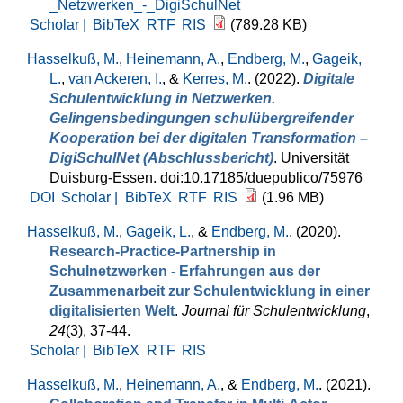
_Netzwerken_-_DigiSchulNet
Scholar |
BibTeX
RTF
RIS
(789.28 KB)
Hasselkuß, M.
,
Heinemann, A.
,
Endberg, M.
,
Gageik,
L.
,
van Ackeren, I.
, &
Kerres, M.
. (2022).
Digitale
Schulentwicklung in Netzwerken.
Gelingensbedingungen schulübergreifender
Kooperation bei der digitalen Transformation –
DigiSchulNet (Abschlussbericht)
. Universität
Duisburg-Essen. doi:10.17185/duepublico/75976
DOI
Scholar |
BibTeX
RTF
RIS
(1.96 MB)
Hasselkuß, M.
,
Gageik, L.
, &
Endberg, M.
. (2020).
Research-Practice-Partnership in
Schulnetzwerken - Erfahrungen aus der
Zusammenarbeit zur Schulentwicklung in einer
digitalisierten Welt
.
Journal für Schulentwicklung
,
24
(3), 37-44.
Scholar |
BibTeX
RTF
RIS
Hasselkuß, M.
,
Heinemann, A.
, &
Endberg, M.
. (2021).