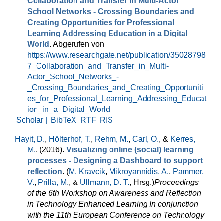
Collaboration and Transfer in Multi-Actor
School Networks - Crossing Boundaries and
Creating Opportunities for Professional
Learning Addressing Education in a Digital
World
. Abgerufen von
https://www.researchgate.net/publication/35028798
7_Collaboration_and_Transfer_in_Multi-
Actor_School_Networks_-
_Crossing_Boundaries_and_Creating_Opportuniti
es_for_Professional_Learning_Addressing_Educat
ion_in_a_Digital_World
Scholar |
BibTeX
RTF
RIS
Hayit, D.
,
Hölterhof, T.
,
Rehm, M.
,
Carl, O.
, &
Kerres,
M.
. (2016).
Visualizing online (social) learning
processes - Designing a Dashboard to support
reflection
. (
M. Kravcik
,
Mikroyannidis, A.
,
Pammer,
V.
,
Prilla, M.
, &
Ullmann, D. T.
, Hrsg.
)
Proceedings
of the 6th Workshop on Awareness and Reflection
in Technology Enhanced Learning In conjunction
with the 11th European Conference on Technology