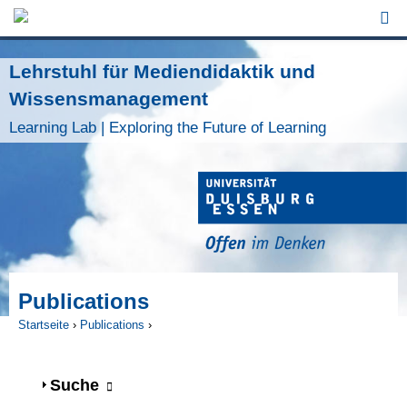
Jump to Navigation
Lehrstuhl für Mediendidaktik und
Wissensmanagement
Learning Lab | Exploring the Future of Learning
Publications
Startseite
›
Publications
›
Sie sind hier
Anzeigen
Suche