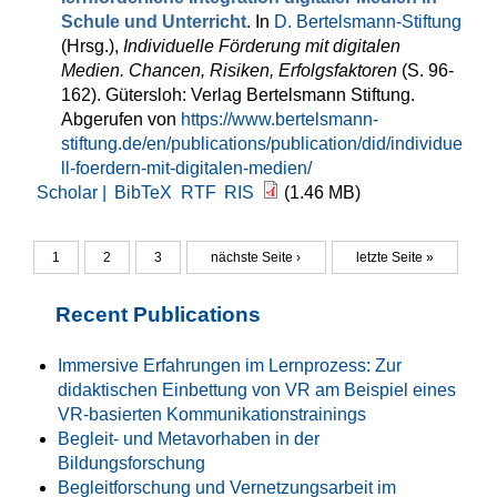
Schule und Unterricht
. In
D. Bertelsmann-Stiftung
(Hrsg.)
,
Individuelle Förderung mit digitalen
Medien. Chancen, Risiken, Erfolgsfaktoren
(S. 96-
162). Gütersloh: Verlag Bertelsmann Stiftung.
Abgerufen von
https://www.bertelsmann-
stiftung.de/en/publications/publication/did/individue
ll-foerdern-mit-digitalen-medien/
Scholar |
BibTeX
RTF
RIS
(1.46 MB)
1
2
3
nächste Seite ›
letzte Seite »
Seiten
Recent Publications
Immersive Erfahrungen im Lernprozess: Zur
didaktischen Einbettung von VR am Beispiel eines
VR-basierten Kommunikationstrainings
Begleit- und Metavorhaben in der
Bildungsforschung
Begleitforschung und Vernetzungsarbeit im