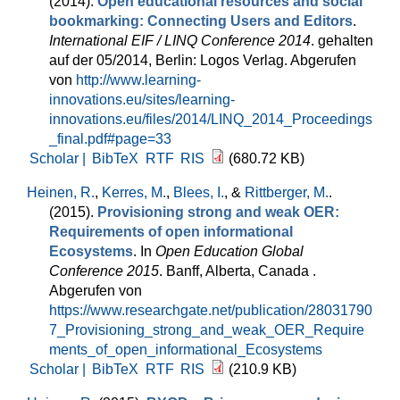
(2014).
Open educational resources and social
bookmarking: Connecting Users and Editors
.
International EIF / LINQ Conference 2014
. gehalten
auf der 05/2014, Berlin: Logos Verlag. Abgerufen
von
http://www.learning-
innovations.eu/sites/learning-
innovations.eu/files/2014/LINQ_2014_Proceedings
_final.pdf#page=33
Scholar |
BibTeX
RTF
RIS
(680.72 KB)
Heinen, R.
,
Kerres, M.
,
Blees, I.
, &
Rittberger, M.
.
(2015).
Provisioning strong and weak OER:
Requirements of open informational
Ecosystems
. In
Open Education Global
Conference 2015
. Banff, Alberta, Canada .
Abgerufen von
https://www.researchgate.net/publication/28031790
7_Provisioning_strong_and_weak_OER_Require
ments_of_open_informational_Ecosystems
Scholar |
BibTeX
RTF
RIS
(210.9 KB)