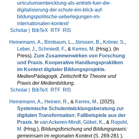
urriculumsentwicklung-als-antrieb-fuer-die-
digitalisierung-der-schule-ein-blick-auf-
bildungspolitische-ueberlegungen-im-
internationalen-kontext/
Scholar |
BibTeX
RTF
RIS
Heinemann, A.
,
Birnbaum, L.
,
Jörissen, B.
,
Kröner, S.
,
Leber, J.
,
Schmiedl, F.
, &
Kerres, M.
(Hrsg.)
. (In
Press).
Zum Zusammenwirken von Forschung
und Praxis. Kooperative Handlungspraktiken
im Kontext digitaler Bildungsprojekte
.
MedienPädagogik. Zeitschrift für Theorie und
Praxis der Medienbildung
.
Scholar |
BibTeX
RTF
RIS
Heinemann, A.
,
Heinen, R.
, &
Kerres, M.
. (2025).
Systemische Schulentwicklungsberatung zur
digitalen Transformation: Fallbeispiele aus der
Praxis
. In
van Ackeren-Mindl
,
Göbel, K.
, &
Ropohl,
M.
(Hrsg.)
,
Bildungsforschung und Bildungspraxis:
gemeinsam im regionalen Kontext
(S. 269-281 ).