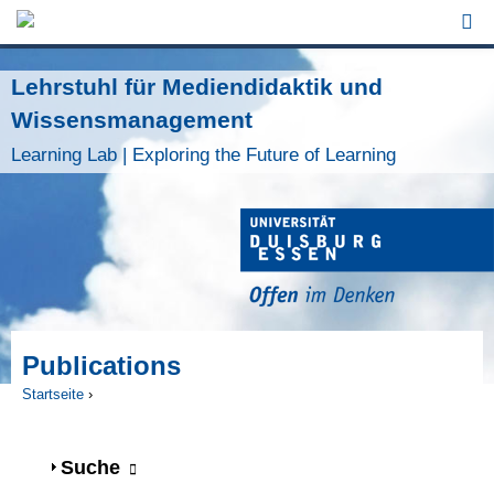
Jump to Navigation
Lehrstuhl für Mediendidaktik und
Wissensmanagement
Learning Lab | Exploring the Future of Learning
Publications
Startseite
›
Sie sind hier
Anzeigen
Suche