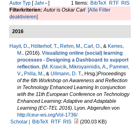
Autor
Typ
[
Jahr
]
1 Items:
BibTeX
RTF
RIS
Filterkriterien:
Autor
is
Oskar Carl
[Alle Filter
deaktivieren]
2016
Hayit, D.
,
Hölterhof, T.
,
Rehm, M.
,
Carl, O.
, &
Kerres,
M.
. (2016).
Visualizing online (social) learning
processes - Designing a Dashboard to support
reflection
. (
M. Kravcik
,
Mikroyannidis, A.
,
Pammer,
V.
,
Prilla, M.
, &
Ullmann, D. T.
, Hrsg.
)
Proceedings
of the 6th Workshop on Awareness and Reflection
in Technology Enhanced Learning In conjunction
with the 11th European Conference on Technology
Enhanced Learning: Adaptive and Adaptable
Learning (EC-TEL 2016)
. Lyon. Abgerufen von
http://ceur-ws.org/Vol-1736/
Scholar |
BibTeX
RTF
RIS
(200.03 KB)