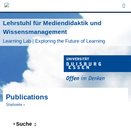
Jump to Navigation
Lehrstuhl für Mediendidaktik und
Wissensmanagement
Learning Lab | Exploring the Future of Learning
Publications
Startseite
›
Sie sind hier
Anzeigen
Suche