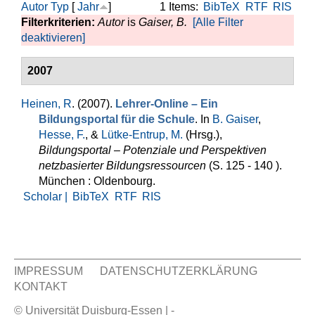
Autor
Typ
[
Jahr
]
1 Items:
BibTeX
RTF
RIS
Filterkriterien:
Autor
is
Gaiser, B.
[Alle Filter
deaktivieren]
2007
Heinen, R
. (2007).
Lehrer-Online – Ein
Bildungsportal für die Schule
. In
B. Gaiser
,
Hesse, F.
, &
Lütke-Entrup, M.
(Hrsg.)
,
Bildungsportal – Potenziale und Perspektiven
netzbasierter Bildungsressourcen
(S. 125 - 140 ).
München : Oldenbourg.
Scholar |
BibTeX
RTF
RIS
IMPRESSUM
DATENSCHUTZERKLÄRUNG
KONTAKT
Sekundär Menü
© Universität Duisburg-Essen | -