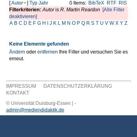
[
Autor
]
Typ
Jahr
0 Items:
BibTeX
RTF
RIS
Filterkriterien:
Autor
is
R. Martin Reardon
[Alle Filter
deaktivieren]
A
B
C
D
E
F
G
H
I
J
K
L
M
N
O
P
Q
R
S
T
U
V
W
X
Y
Z
Keine Elemente gefunden
Ändern
oder
entfernen
Ihre Filter und versuchen Sie es
erneut.
IMPRESSUM
DATENSCHUTZERKLÄRUNG
KONTAKT
Sekundär Menü
© Universität Duisburg-Essen | -
admin@mediendidaktik.de