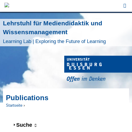
Jump to Navigation
Lehrstuhl für Mediendidaktik und
Wissensmanagement
Learning Lab | Exploring the Future of Learning
Publications
Startseite
›
Sie sind hier
Anzeigen
Suche