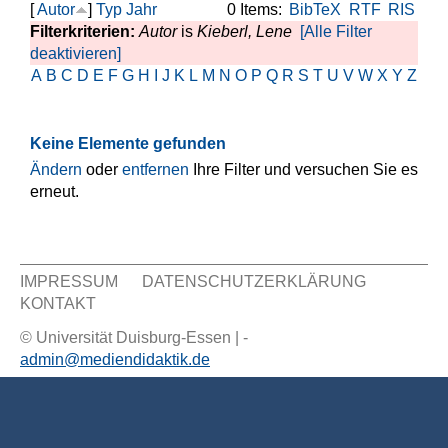
[
Autor
]
Typ
Jahr
0 Items:
BibTeX
RTF
RIS
Filterkriterien:
Autor
is
Kieberl, Lene
[Alle Filter
deaktivieren]
A
B
C
D
E
F
G
H
I
J
K
L
M
N
O
P
Q
R
S
T
U
V
W
X
Y
Z
Keine Elemente gefunden
Ändern
oder
entfernen
Ihre Filter und versuchen Sie es
erneut.
IMPRESSUM
DATENSCHUTZERKLÄRUNG
KONTAKT
Sekundär Menü
© Universität Duisburg-Essen | -
admin@mediendidaktik.de