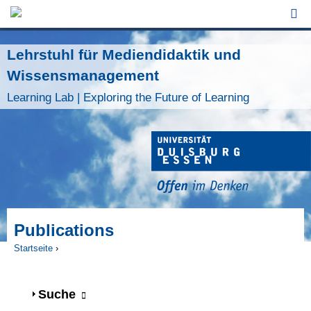
Jump to Navigation
Lehrstuhl für Mediendidaktik und
Wissensmanagement
Learning Lab | Exploring the Future of Learning
Publications
Startseite
›
Sie sind hier
Anzeigen
Suche