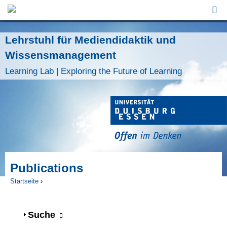
Jump to Navigation
Lehrstuhl für Mediendidaktik und
Wissensmanagement
Learning Lab | Exploring the Future of Learning
Publications
Startseite
›
Sie sind hier
Anzeigen
Suche