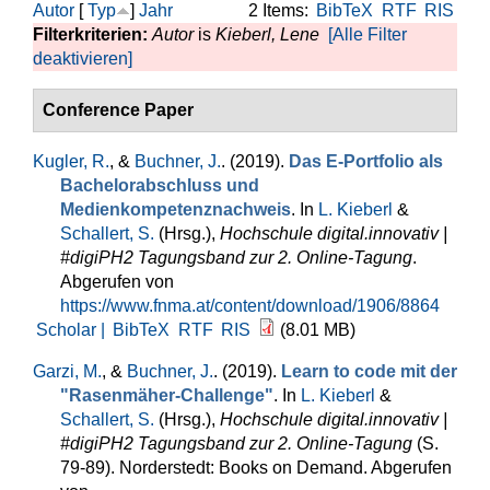
Autor
[
Typ
]
Jahr
2 Items:
BibTeX
RTF
RIS
Filterkriterien:
Autor
is
Kieberl, Lene
[Alle Filter
deaktivieren]
Conference Paper
Kugler, R.
, &
Buchner, J.
. (2019).
Das E-Portfolio als
Bachelorabschluss und
Medienkompetenznachweis
. In
L. Kieberl
&
Schallert, S.
(Hrsg.)
,
Hochschule digital.innovativ |
#digiPH2 Tagungsband zur 2. Online-Tagung
.
Abgerufen von
https://www.fnma.at/content/download/1906/8864
Scholar |
BibTeX
RTF
RIS
(8.01 MB)
Garzi, M.
, &
Buchner, J.
. (2019).
Learn to code mit der
"Rasenmäher-Challenge"
. In
L. Kieberl
&
Schallert, S.
(Hrsg.)
,
Hochschule digital.innovativ |
#digiPH2 Tagungsband zur 2. Online-Tagung
(S.
79-89). Norderstedt: Books on Demand. Abgerufen