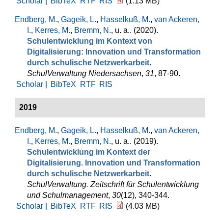
Scholar |
BibTeX
RTF
RIS
(1.13 MB)
Endberg, M.
,
Gageik, L.
,
Hasselkuß, M.
,
van Ackeren,
I.
,
Kerres, M.
,
Bremm, N.
, u. a.
. (2020).
Schulentwicklung im Kontext von
Digitalisierung: Innovation und Transformation
durch schulische Netzwerkarbeit
.
SchulVerwaltung Niedersachsen
,
31
, 87-90.
Scholar |
BibTeX
RTF
RIS
2019
Endberg, M.
,
Gageik, L.
,
Hasselkuß, M.
,
van Ackeren,
I.
,
Kerres, M.
,
Bremm, N.
, u. a.
. (2019).
Schulentwicklung im Kontext der
Digitalisierung. Innovation und Transformation
durch schulische Netzwerkarbeit
.
SchulVerwaltung. Zeitschrift für Schulentwicklung
und Schulmanagement
,
30
(12), 340-344.
Scholar |
BibTeX
RTF
RIS
(4.03 MB)