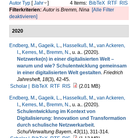
Autor
Typ
[
Jahr
]
4 Items:
BibTeX
RTF
RIS
Filterkriterien:
Autor
is
Bremm, Nina
[Alle Filter
deaktivieren]
2020
Endberg, M.
,
Gageik, L.
,
Hasselkuß, M.
,
van Ackeren,
I.
,
Kerres, M.
,
Bremm, N.
, u. a.
. (2020).
Netzwerke(n) in einer digitalisierten Welt –
warum und wie? Schulentwicklung gemeinsam
in einer digitalisierten Welt gestalten
.
Friedrich
Jahresheft
,
18
(3), 42-45.
Scholar |
BibTeX
RTF
RIS
(2.01 MB)
Endberg, M.
,
Gageik, L.
,
Hasselkuß, M.
,
van Ackeren,
I.
,
Kerres, M.
,
Bremm, N.
, u. a.
. (2020).
Schulentwicklung im Kontext von
Digitalisierung: Innovation und Transformation
durch schulische Netzwerkarbeit
.
SchulVerwaltung Bayern
,
43
(11), 311-314.