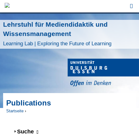
Jump to Navigation
Lehrstuhl für Mediendidaktik und
Wissensmanagement
Learning Lab | Exploring the Future of Learning
Publications
Startseite
›
Sie sind hier
Anzeigen
Suche