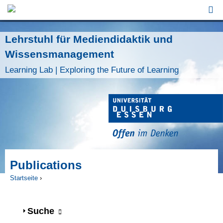
Jump to Navigation
Lehrstuhl für Mediendidaktik und
Wissensmanagement
Learning Lab | Exploring the Future of Learning
Publications
Startseite
›
Sie sind hier
Anzeigen
Suche