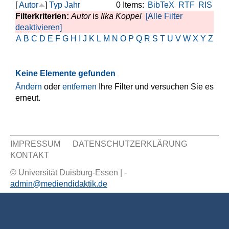
[
Autor
]
Typ
Jahr
0 Items:
BibTeX
RTF
RIS
Filterkriterien:
Autor
is
Ilka Koppel
[Alle Filter
deaktivieren]
A
B
C
D
E
F
G
H
I
J
K
L
M
N
O
P
Q
R
S
T
U
V
W
X
Y
Z
Keine Elemente gefunden
Ändern
oder
entfernen
Ihre Filter und versuchen Sie es
erneut.
IMPRESSUM
DATENSCHUTZERKLÄRUNG
KONTAKT
Sekundär Menü
© Universität Duisburg-Essen | -
admin@mediendidaktik.de