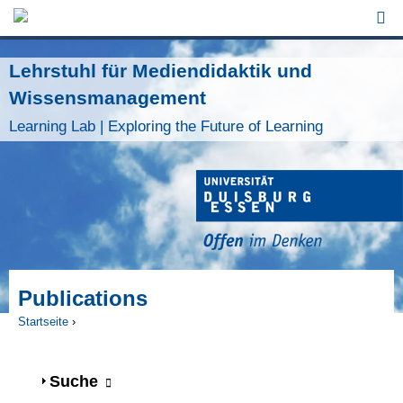
Jump to Navigation
Lehrstuhl für Mediendidaktik und
Wissensmanagement
Learning Lab | Exploring the Future of Learning
Publications
Startseite
›
Sie sind hier
Anzeigen
Suche