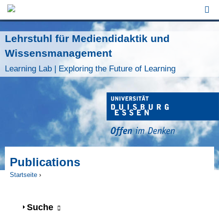
Jump to Navigation
Lehrstuhl für Mediendidaktik und
Wissensmanagement
Learning Lab | Exploring the Future of Learning
Publications
Startseite
›
Sie sind hier
Anzeigen
Suche