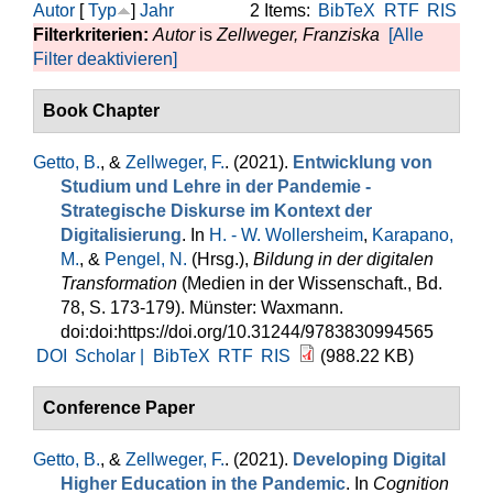
Autor
[
Typ
]
Jahr
2 Items:
BibTeX
RTF
RIS
Filterkriterien:
Autor
is
Zellweger, Franziska
[Alle
Filter deaktivieren]
Book Chapter
Getto, B.
, &
Zellweger, F.
. (2021).
Entwicklung von
Studium und Lehre in der Pandemie -
Strategische Diskurse im Kontext der
Digitalisierung
. In
H. - W. Wollersheim
,
Karapano,
M.
, &
Pengel, N.
(Hrsg.)
,
Bildung in der digitalen
Transformation
(Medien in der Wissenschaft., Bd.
78, S. 173-179). Münster: Waxmann.
doi:doi:https://doi.org/10.31244/9783830994565
DOI
Scholar |
BibTeX
RTF
RIS
(988.22 KB)
Conference Paper
Getto, B.
, &
Zellweger, F.
. (2021).
Developing Digital
Higher Education in the Pandemic
. In
Cognition