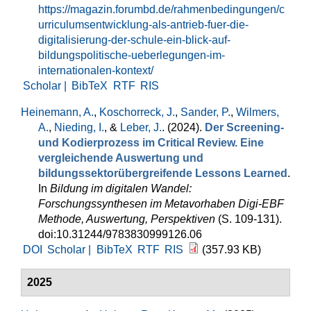
https://magazin.forumbd.de/rahmenbedingungen/c
urriculumsentwicklung-als-antrieb-fuer-die-
digitalisierung-der-schule-ein-blick-auf-
bildungspolitische-ueberlegungen-im-
internationalen-kontext/
Scholar |
BibTeX
RTF
RIS
Heinemann, A.
,
Koschorreck, J.
,
Sander, P.
,
Wilmers,
A.
,
Nieding, I.
, &
Leber, J.
. (2024).
Der Screening-
und Kodierprozess im Critical Review. Eine
vergleichende Auswertung und
bildungssektorübergreifende Lessons Learned
.
In
Bildung im digitalen Wandel:
Forschungssynthesen im Metavorhaben Digi-EBF
Methode, Auswertung, Perspektiven
(S. 109-131).
doi:10.31244/9783830999126.06
DOI
Scholar |
BibTeX
RTF
RIS
(357.93 KB)
2025