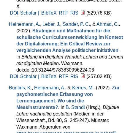
X
DOI
Scholar |
BibTeX
RTF
RIS
(529.76 KB)
Heinemann, A.
,
Leber, J.
,
Sander, P. C.
, &
Ahmad, C.
.
(2022).
Strategien und Maßnahmen für die
schulische Curriculumsentwicklung im Kontext
der Digitalisierung: Ein Critical Review zur
vergleichenden Analyse politischer Initiativen
.
In
Bildung im digitalen Wandel: Lehren und Lernen
mit digitalen Medien
. Waxmann.
doi:doi:10.31244/9783830996224.03
DOI
Scholar |
BibTeX
RTF
RIS
(257.02 KB)
Buntins, K.
,
Heinemann, A.
, &
Kerres, M.
. (2022).
Zur
psychometrischen Erfassung von
Lernengagement: Wo sind die
Messinstrumente?
. In
B. Standl
(Hrsg.)
,
Digitale
Lehre nachhaltig gestalten
(Medien in der
Wissenschaft., Bd. 80, S. 245-247). Münster:
Waxmann. Abgerufen von