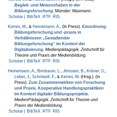
Begleit- und Metavorhaben in der
Bildungsforschung
. Münster: Waxmann.
Scholar |
BibTeX
RTF
RIS
Kerres, M.
, &
Heinemann, A.
. (In Press).
Einordnung:
Bildungsforschung und -praxis in
Verhältnissen „Gestaltender
Bildungsforschung“ im Kontext der
Digitalisierung
.
Medienpädagogik. Zeitschrift für
Theorie und Praxis der Medienbildung
.
Scholar |
BibTeX
RTF
RIS
Heinemann, A.
,
Birnbaum, L.
,
Jörissen, B.
,
Kröner, S.
,
Leber, J.
,
Schmiedl, F.
, &
Kerres, M.
(Hrsg.)
. (In
Press).
Zum Zusammenwirken von Forschung
und Praxis. Kooperative Handlungspraktiken
im Kontext digitaler Bildungsprojekte
.
MedienPädagogik. Zeitschrift für Theorie und
Praxis der Medienbildung
.
Scholar |
BibTeX
RTF
RIS