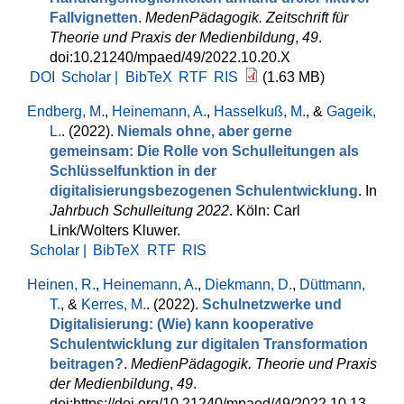
Fallvignetten
.
MedenPädagogik. Zeitschrift für
Theorie und Praxis der Medienbildung
,
49
.
doi:10.21240/mpaed/49/2022.10.20.X
DOI
Scholar |
BibTeX
RTF
RIS
(1.63 MB)
Endberg, M.
,
Heinemann, A.
,
Hasselkuß, M.
, &
Gageik,
L.
. (2022).
Niemals ohne, aber gerne
gemeinsam: Die Rolle von Schulleitungen als
Schlüsselfunktion in der
digitalisierungsbezogenen Schulentwicklung
. In
Jahrbuch Schulleitung 2022
. Köln: Carl
Link/Wolters Kluwer.
Scholar |
BibTeX
RTF
RIS
Heinen, R.
,
Heinemann, A.
,
Diekmann, D.
,
Düttmann,
T.
, &
Kerres, M.
. (2022).
Schulnetzwerke und
Digitalisierung: (Wie) kann kooperative
Schulentwicklung zur digitalen Transformation
beitragen?
.
MedienPädagogik. Theorie und Praxis
der Medienbildung
,
49
.
doi:https://doi.org/10.21240/mpaed/49/2022.10.13.