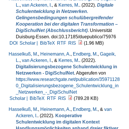
L.
,
van Ackeren, I.
, &
Kerres, M.
. (2022).
Digitale
Schulentwicklung in Netzwerken.
Gelingensbedingungen schulübergreifender
Kooperation bei der digitalen Transformation –
DigiSchulNet (Abschlussbericht)
. Universität
Duisburg-Essen. doi:10.17185/duepublico/75976
DOI
Scholar |
BibTeX
RTF
RIS
(1.96 MB)
Hasselkuß, M.
,
Heinemann, A.
,
Endberg, M.
,
Gageik,
L.
,
van Ackeren, I.
, &
Kerres, M.
. (2022).
Digitalisierungsbezogene Schulentwicklung in
Netzwerken - DigiSchulNet
. Abgerufen von
https://www.researchgate.net/publication/35971128
0_Digitalisierungsbezogene_Schulentwicklung_in
_Netzwerken_-_DigiSchulNet
Scholar |
BibTeX
RTF
RIS
(789.28 KB)
Hasselkuß, M.
,
Heinemann, A.
,
Endberg, M.
, &
van
Ackeren, I.
. (2022).
Kooperative
Schulentwicklung im digitalen Kontext
Handlungsmöglichkeiten anhand dreier fiktiver