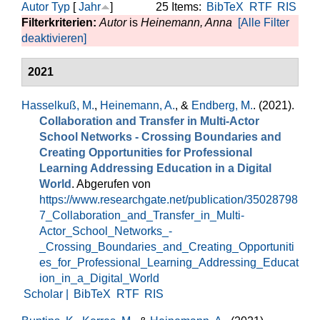
Autor
Typ
[
Jahr
]
25 Items:
BibTeX
RTF
RIS
Filterkriterien:
Autor
is
Heinemann, Anna
[Alle Filter
deaktivieren]
2021
Hasselkuß, M.
,
Heinemann, A.
, &
Endberg, M.
. (2021).
Collaboration and Transfer in Multi-Actor
School Networks - Crossing Boundaries and
Creating Opportunities for Professional
Learning Addressing Education in a Digital
World
. Abgerufen von
https://www.researchgate.net/publication/35028798
7_Collaboration_and_Transfer_in_Multi-
Actor_School_Networks_-
_Crossing_Boundaries_and_Creating_Opportuniti
es_for_Professional_Learning_Addressing_Educat
ion_in_a_Digital_World
Scholar |
BibTeX
RTF
RIS