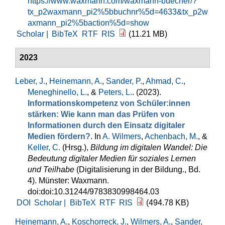
https://www.waxmann.com/waxmann-buecher/?
tx_p2waxmann_pi2%5bbuchnr%5d=4633&tx_p2w
axmann_pi2%5baction%5d=show
Scholar |
BibTeX
RTF
RIS
(11.21 MB)
2023
Leber, J.
,
Heinemann, A.
,
Sander, P.
,
Ahmad, C.
,
Meneghinello, L.
, &
Peters, L.
. (2023).
Informationskompetenz von Schüler:innen
stärken: Wie kann man das Prüfen von
Informationen durch den Einsatz digitaler
Medien fördern?
. In
A. Wilmers
,
Achenbach, M.
, &
Keller, C.
(Hrsg.)
,
Bildung im digitalen Wandel: Die
Bedeutung digitaler Medien für soziales Lernen
und Teilhabe
(Digitalisierung in der Bildung., Bd.
4). Münster: Waxmann.
doi:doi:10.31244/9783830998464.03
DOI
Scholar |
BibTeX
RTF
RIS
(494.78 KB)
Heinemann, A.
,
Koschorreck, J.
,
Wilmers, A.
,
Sander,