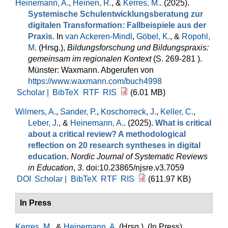
Heinemann, A.
,
Heinen, R.
, &
Kerres, M.
. (2025).
Systemische Schulentwicklungsberatung zur
digitalen Transformation: Fallbeispiele aus der
Praxis
. In
van Ackeren-Mindl
,
Göbel, K.
, &
Ropohl,
M.
(Hrsg.)
,
Bildungsforschung und Bildungspraxis:
gemeinsam im regionalen Kontext
(S. 269-281 ).
Münster: Waxmann. Abgerufen von
https://www.waxmann.com/buch4998
Scholar |
BibTeX
RTF
RIS
(6.01 MB)
Wilmers, A.
,
Sander, P.
,
Koschorreck, J.
,
Keller, C.
,
Leber, J.
, &
Heinemann, A.
. (2025).
What is critical
about a critical review? A methodological
reflection on 20 research syntheses in digital
education
.
Nordic Journal of Systematic Reviews
in Education
,
3
. doi:10.23865/njsre.v3.7059
DOI
Scholar |
BibTeX
RTF
RIS
(611.97 KB)
In Press
Kerres, M.
, &
Heinemann, A.
(Hrsg.)
. (In Press).