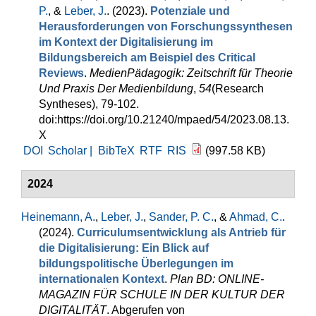
P.
, &
Leber, J.
. (2023).
Potenziale und
Herausforderungen von Forschungssynthesen
im Kontext der Digitalisierung im
Bildungsbereich am Beispiel des Critical
Reviews
.
MedienPädagogik: Zeitschrift für Theorie
Und Praxis Der Medienbildung
,
54
(Research
Syntheses), 79-102.
doi:https://doi.org/10.21240/mpaed/54/2023.08.13.
X
DOI
Scholar |
BibTeX
RTF
RIS
(997.58 KB)
2024
Heinemann, A.
,
Leber, J.
,
Sander, P. C.
, &
Ahmad, C.
.
(2024).
Curriculumsentwicklung als Antrieb für
die Digitalisierung: Ein Blick auf
bildungspolitische Überlegungen im
internationalen Kontext
.
Plan BD: ONLINE-
MAGAZIN FÜR SCHULE IN DER KULTUR DER
DIGITALITÄT
. Abgerufen von