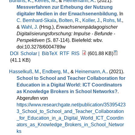
Buntins, K.
,
Kerres, M.
, &
Heinemann, A.
. (2021).
Messverfahren zur Erhebung der Nutzung
digitaler Medien in der Erwachsenenbildung
. In
C. Bernhard-Skala
,
Bolten, R.
,
Koller, J.
,
Rohs, M.
,
&
Wahl, J.
(Hrsg.)
,
Erwachsenenpädagogischer
Digitalisierungsforschung: Impulse - Befunde -
Perspektiven
(S. 87-114). Bielefeld: wbv.
doi:10.3278/6004789w
DOI
Scholar |
BibTeX
RTF
RIS
(601.88 KB)
(41.1 KB)
Hasselkuß, M.
,
Endberg, M.
, &
Heinemann, A.
. (2021).
School to School and Teacher Collaboration for
Education in a Digital World: ICT Coordinators
as Knowledge Brokers in School Networks?
.
Abgerufen von
https://www.researchgate.net/publication/35395423
3_School_to_School_and_Teacher_Collaboration
_for_Education_in_a_Digital_World_ICT_Coordin
ators_as_Knowledge_Brokers_in_School_Networ
ks