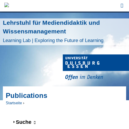
Jump to Navigation
Lehrstuhl für Mediendidaktik und
Wissensmanagement
Learning Lab | Exploring the Future of Learning
Publications
Startseite
›
Sie sind hier
Anzeigen
Suche