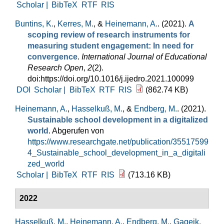
Scholar |
BibTeX
RTF
RIS
Buntins, K.
,
Kerres, M.
, &
Heinemann, A.
. (2021).
A
scoping review of research instruments for
measuring student engagement: In need for
convergence
.
International Journal of Educational
Research Open
,
2
(2).
doi:https://doi.org/10.1016/j.ijedro.2021.100099
DOI
Scholar |
BibTeX
RTF
RIS
(862.74 KB)
Heinemann, A.
,
Hasselkuß, M.
, &
Endberg, M.
. (2021).
Sustainable school development in a digitalized
world
. Abgerufen von
https://www.researchgate.net/publication/35517599
4_Sustainable_school_development_in_a_digitali
zed_world
Scholar |
BibTeX
RTF
RIS
(713.16 KB)
2022
Hasselkuß, M.
,
Heinemann, A.
,
Endberg, M.
,
Gageik,