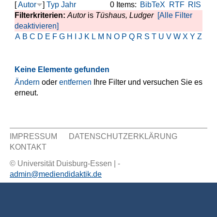
[
Autor
]
Typ
Jahr
0 Items:
BibTeX
RTF
RIS
Filterkriterien:
Autor
is
Tüshaus, Ludger
[Alle Filter
deaktivieren]
A
B
C
D
E
F
G
H
I
J
K
L
M
N
O
P
Q
R
S
T
U
V
W
X
Y
Z
Keine Elemente gefunden
Ändern
oder
entfernen
Ihre Filter und versuchen Sie es
erneut.
IMPRESSUM
DATENSCHUTZERKLÄRUNG
KONTAKT
Sekundär Menü
© Universität Duisburg-Essen | -
admin@mediendidaktik.de