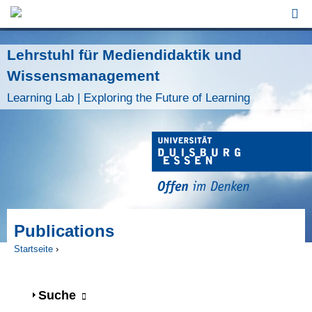
Jump to Navigation
Lehrstuhl für Mediendidaktik und
Wissensmanagement
Learning Lab | Exploring the Future of Learning
Publications
Startseite
›
Sie sind hier
Anzeigen
Suche