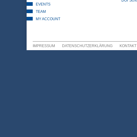
DOI
Scho
EVENTS
TEAM
MY ACCOUNT
IMPRESSUM
DATENSCHUTZERKLÄRUNG
KONTAKT
Sekundär Menü