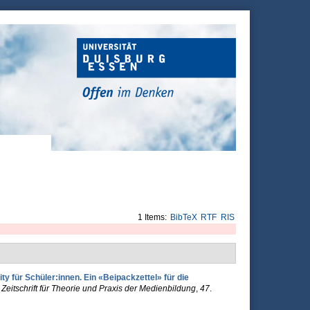
1 Items:
BibTeX
RTF
RIS
ity für Schüler:innen. Ein «Beipackzettel» für die
eitschrift für Theorie und Praxis der Medienbildung
,
47
.