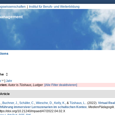
Jump to Navigation
ungswissenschaften
Institut für Berufs- und Weiterbildung
smanagement
tions
d hier
eigen
he
p
]
Jahr
erien:
Autor
is
Tüshaus, Ludger
[Alle Filter deaktivieren]
Article
.
,
Buchner, J.
,
Schäfer, C.
,
Wiesche, D.
,
Kelly, K.
, &
Tüshaus, L.
. (2022).
Virtual Real
hführung immersiver Lernszenarien im schulischen Kontex
.
MedienPädagogik. Z
ttps://doi.org/10.21240/mpaed/47/2022.04.02.X