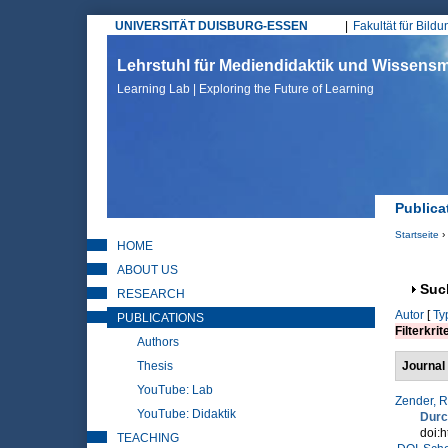
UNIVERSITÄT DUISBURG-ESSEN
Fakultät für Bild
Hauptmenü
Lehrstuhl für Mediendidaktik und Wissen
Learning Lab | Exploring the Future of Learning
Publica
Startseite
›
HOME
Sie sin
ABOUT US
Anz
Suc
RESEARCH
Autor
[
Ty
PUBLICATIONS
Filterkrit
Authors
Thesis
Journal 
YouTube: Lab
Zender, R
YouTube: Didaktik
Durc
doi:h
TEACHING