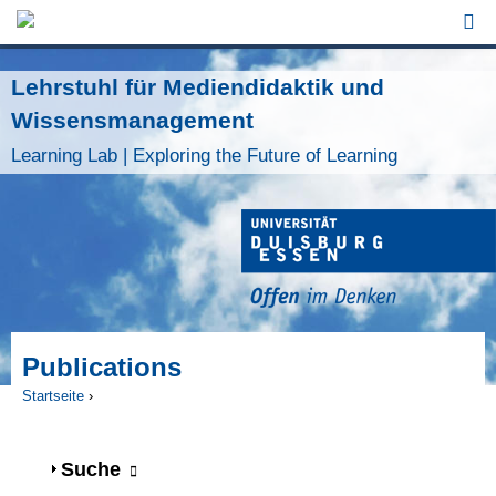
Jump to Navigation
Lehrstuhl für Mediendidaktik und
Wissensmanagement
Learning Lab | Exploring the Future of Learning
Publications
Startseite
›
Sie sind hier
Anzeigen
Suche