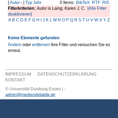
[
Autor
]
Typ
Jahr
0 Items:
BibTeX
RTF
RIS
Filterkriterien:
Autor
is
Laing, Karen J. C.
[Alle Filter
deaktivieren]
A
B
C
D
E
F
G
H
I
J
K
L
M
N
O
P
Q
R
S
T
U
V
W
X
Y
Z
Keine Elemente gefunden
Ändern
oder
entfernen
Ihre Filter und versuchen Sie es
erneut.
IMPRESSUM
DATENSCHUTZERKLÄRUNG
KONTAKT
Sekundär Menü
© Universität Duisburg-Essen | -
admin@mediendidaktik.de