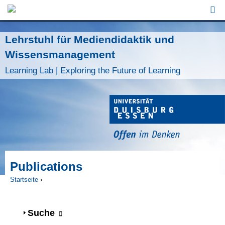
Jump to Navigation
Lehrstuhl für Mediendidaktik und
Wissensmanagement
Learning Lab | Exploring the Future of Learning
Publications
Startseite
›
Sie sind hier
Anzeigen
Suche