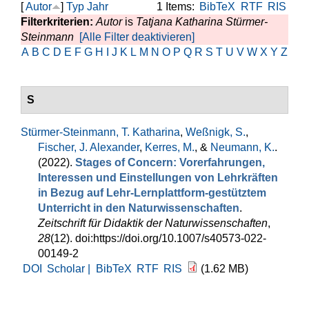
[
Autor
]
Typ
Jahr
1 Items:
BibTeX
RTF
RIS
Filterkriterien:
Autor
is
Tatjana Katharina Stürmer-
Steinmann
[Alle Filter deaktivieren]
A
B
C
D
E
F
G
H
I
J
K
L
M
N
O
P
Q
R
S
T
U
V
W
X
Y
Z
S
Stürmer-Steinmann, T. Katharina
,
Weßnigk, S.
,
Fischer, J. Alexander
,
Kerres, M.
, &
Neumann, K.
.
(2022).
Stages of Concern: Vorerfahrungen,
Interessen und Einstellungen von Lehrkräften
in Bezug auf Lehr-Lernplattform-gestütztem
Unterricht in den Naturwissenschaften
.
Zeitschrift für Didaktik der Naturwissenschaften
,
28
(12). doi:https://doi.org/10.1007/s40573-022-
00149-2
DOI
Scholar |
BibTeX
RTF
RIS
(1.62 MB)