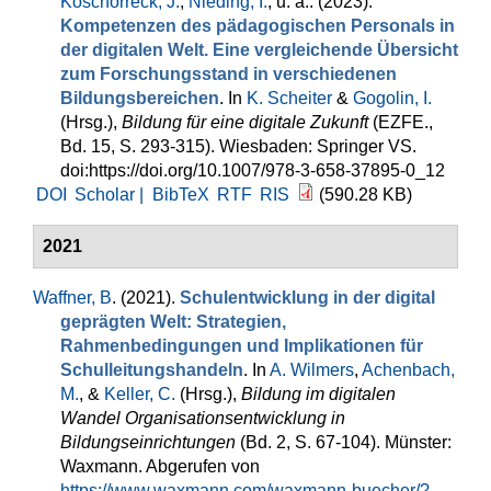
Koschorreck, J.
,
Nieding, I.
, u. a.
. (2023).
Kompetenzen des pädagogischen Personals in
der digitalen Welt. Eine vergleichende Übersicht
zum Forschungsstand in verschiedenen
Bildungsbereichen
. In
K. Scheiter
&
Gogolin, I.
(Hrsg.)
,
Bildung für eine digitale Zukunft
(EZFE.,
Bd. 15, S. 293-315). Wiesbaden: Springer VS.
doi:https://doi.org/10.1007/978-3-658-37895-0_12
DOI
Scholar |
BibTeX
RTF
RIS
(590.28 KB)
2021
Waffner, B
. (2021).
Schulentwicklung in der digital
geprägten Welt: Strategien,
Rahmenbedingungen und Implikationen für
Schulleitungshandeln
. In
A. Wilmers
,
Achenbach,
M.
, &
Keller, C.
(Hrsg.)
,
Bildung im digitalen
Wandel Organisationsentwicklung in
Bildungseinrichtungen
(Bd. 2, S. 67-104). Münster:
Waxmann. Abgerufen von
https://www.waxmann.com/waxmann-buecher/?