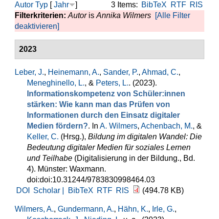
Autor
Typ
[
Jahr
]
3 Items:
BibTeX
RTF
RIS
Filterkriterien:
Autor
is
Annika Wilmers
[Alle Filter
deaktivieren]
2023
Leber, J.
,
Heinemann, A.
,
Sander, P.
,
Ahmad, C.
,
Meneghinello, L.
, &
Peters, L.
. (2023).
Informationskompetenz von Schüler:innen
stärken: Wie kann man das Prüfen von
Informationen durch den Einsatz digitaler
Medien fördern?
. In
A. Wilmers
,
Achenbach, M.
, &
Keller, C.
(Hrsg.)
,
Bildung im digitalen Wandel: Die
Bedeutung digitaler Medien für soziales Lernen
und Teilhabe
(Digitalisierung in der Bildung., Bd.
4). Münster: Waxmann.
doi:doi:10.31244/9783830998464.03
DOI
Scholar |
BibTeX
RTF
RIS
(494.78 KB)
Wilmers, A.
,
Gundermann, A.
,
Hähn, K.
,
Irle, G.
,