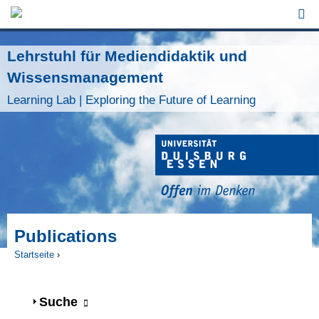
Jump to Navigation
Lehrstuhl für Mediendidaktik und
Wissensmanagement
Learning Lab | Exploring the Future of Learning
Publications
Startseite
›
Sie sind hier
Anzeigen
Suche