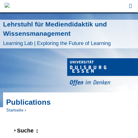
Jump to Navigation
Lehrstuhl für Mediendidaktik und
Wissensmanagement
Learning Lab | Exploring the Future of Learning
Publications
Startseite
›
Sie sind hier
Anzeigen
Suche