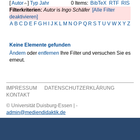
[
Autor
]
Typ
Jahr
0 Items:
BibTeX
RTF
RIS
Filterkriterien:
Autor
is
Ingo Schäfer
[Alle Filter
deaktivieren]
A
B
C
D
E
F
G
H
I
J
K
L
M
N
O
P
Q
R
S
T
U
V
W
X
Y
Z
Keine Elemente gefunden
Ändern
oder
entfernen
Ihre Filter und versuchen Sie es
erneut.
IMPRESSUM
DATENSCHUTZERKLÄRUNG
KONTAKT
Sekundär Menü
© Universität Duisburg-Essen | -
admin@mediendidaktik.de