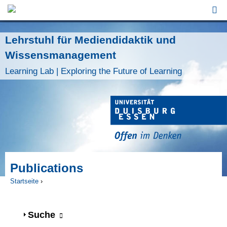
Jump to Navigation
Lehrstuhl für Mediendidaktik und
Wissensmanagement
Learning Lab | Exploring the Future of Learning
Publications
Startseite
›
Sie sind hier
Anzeigen
Suche