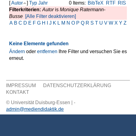
[
Autor
]
Typ
Jahr
0 Items:
BibTeX
RTF
RIS
Filterkriterien:
Autor
is
Monique Ratermann-
Busse
[Alle Filter deaktivieren]
A
B
C
D
E
F
G
H
I
J
K
L
M
N
O
P
Q
R
S
T
U
V
W
X
Y
Z
Keine Elemente gefunden
Ändern
oder
entfernen
Ihre Filter und versuchen Sie es
erneut.
IMPRESSUM
DATENSCHUTZERKLÄRUNG
KONTAKT
Sekundär Menü
© Universität Duisburg-Essen | -
admin@mediendidaktik.de