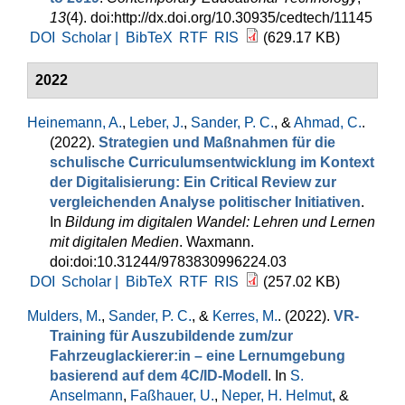
13
(4). doi:http://dx.doi.org/10.30935/cedtech/11145
DOI
Scholar |
BibTeX
RTF
RIS
(629.17 KB)
2022
Heinemann, A.
,
Leber, J.
,
Sander, P. C.
, &
Ahmad, C.
.
(2022).
Strategien und Maßnahmen für die
schulische Curriculumsentwicklung im Kontext
der Digitalisierung: Ein Critical Review zur
vergleichenden Analyse politischer Initiativen
.
In
Bildung im digitalen Wandel: Lehren und Lernen
mit digitalen Medien
. Waxmann.
doi:doi:10.31244/9783830996224.03
DOI
Scholar |
BibTeX
RTF
RIS
(257.02 KB)
Mulders, M.
,
Sander, P. C.
, &
Kerres, M.
. (2022).
VR-
Training für Auszubildende zum/zur
Fahrzeuglackierer:in – eine Lernumgebung
basierend auf dem 4C/ID-Modell
. In
S.
Anselmann
,
Faßhauer, U.
,
Neper, H. Helmut
, &