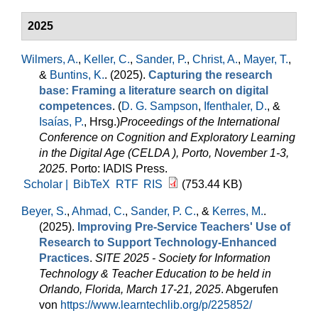
2025
Wilmers, A.
,
Keller, C.
,
Sander, P.
,
Christ, A.
,
Mayer, T.
,
&
Buntins, K.
. (2025).
Capturing the research
base: Framing a literature search on digital
competences
. (
D. G. Sampson
,
Ifenthaler, D.
, &
Isaías, P.
, Hrsg.
)
Proceedings of the International
Conference on Cognition and Exploratory Learning
in the Digital Age (CELDA ), Porto, November 1-3,
2025
. Porto: IADIS Press.
Scholar |
BibTeX
RTF
RIS
(753.44 KB)
Beyer, S.
,
Ahmad, C.
,
Sander, P. C.
, &
Kerres, M.
.
(2025).
Improving Pre-Service Teachers' Use of
Research to Support Technology-Enhanced
Practices
.
SITE 2025 - Society for Information
Technology & Teacher Education to be held in
Orlando, Florida, March 17-21, 2025
. Abgerufen
von
https://www.learntechlib.org/p/225852/