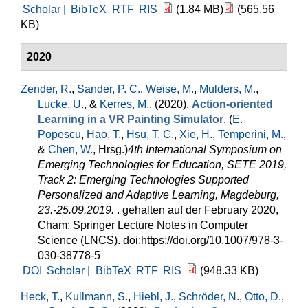
Scholar |
BibTeX
RTF
RIS
(1.84 MB)
(565.56
KB)
2020
Zender, R.
,
Sander, P. C.
,
Weise, M.
,
Mulders, M.
,
Lucke, U.
, &
Kerres, M.
. (2020).
Action-oriented
Learning in a VR Painting Simulator
. (
E.
Popescu
,
Hao, T.
,
Hsu, T. C.
,
Xie, H.
,
Temperini, M.
,
&
Chen, W.
, Hrsg.
)
4th International Symposium on
Emerging Technologies for Education, SETE 2019,
Track 2: Emerging Technologies Supported
Personalized and Adaptive Learning, Magdeburg,
23.-25.09.2019.
. gehalten auf der February 2020,
Cham: Springer Lecture Notes in Computer
Science (LNCS). doi:https://doi.org/10.1007/978-3-
030-38778-5
DOI
Scholar |
BibTeX
RTF
RIS
(948.33 KB)
Heck, T.
,
Kullmann, S.
,
Hiebl, J.
,
Schröder, N.
,
Otto, D.
,