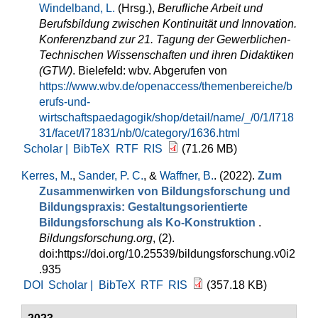
Windelband, L.
(Hrsg.)
,
Berufliche Arbeit und
Berufsbildung zwischen Kontinuität und Innovation.
Konferenzband zur 21. Tagung der Gewerblichen-
Technischen Wissenschaften und ihren Didaktiken
(GTW)
. Bielefeld: wbv. Abgerufen von
https://www.wbv.de/openaccess/themenbereiche/b
erufs-und-
wirtschaftspaedagogik/shop/detail/name/_/0/1/I718
31/facet/I71831/nb/0/category/1636.html
Scholar |
BibTeX
RTF
RIS
(71.26 MB)
Kerres, M.
,
Sander, P. C.
, &
Waffner, B.
. (2022).
Zum
Zusammenwirken von Bildungsforschung und
Bildungspraxis: Gestaltungsorientierte
Bildungsforschung als Ko-Konstruktion
.
Bildungsforschung.org
, (2).
doi:https://doi.org/10.25539/bildungsforschung.v0i2
.935
DOI
Scholar |
BibTeX
RTF
RIS
(357.18 KB)