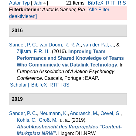
Autor
Typ
[
Jahr
]
21 Items:
BibTeX
RTF
RIS
Filterkriterien:
Autor
is
Sander, Pia
[Alle Filter
deaktivieren]
2016
Sander, P. C.
,
van Doorn, R. R. A.
,
van der Pal, J.
, &
Zijlstra, F. R. H.
. (2016).
Improving Team
Performance and Shared Knowledge of Teams
Who Communicate via Datalink Technology
. In
European Association of Aviation Psychology
Conference
. Cascais, Portugal: EAAP.
Scholar |
BibTeX
RTF
RIS
2019
Sander, P. C.
,
Neumann, K.
,
Andrasch, M.
,
Oevel, G.
,
Kohls, C.
,
Groß, M.
, u. a.
. (2019).
Abschlussbericht des Vorprojektes “Content-
Marktplatz NRW”
. Hagen: DH.NRW.