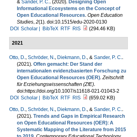
&
Sander, P. C.
. (2020).
Designing Open
Informational Ecosystems on the Concept of
Open Educational Resources
.
Open Education
Studies
,
2
(1). doi:10.1515/edu-2020-0130
DOI
Scholar |
BibTeX
RTF
RIS
(294.46 KB)
2021
Otto, D.
,
Schröder, N.
,
Diekmann, D.
, &
Sander, P. C.
.
(2021).
Offen gemacht: Der Stand der
internationalen evidenzbasierten Forschung zu
Open Educational Resources (OER)
.
Zeitschrift
für Erziehungswissenschaften (ZfE)
.
doi:https://doi.org/10.1007/s11618-021-01043-2
DOI
Scholar |
BibTeX
RTF
RIS
(659.02 KB)
Otto, D.
,
Schröder, N.
,
Diekmann, D.
, &
Sander, P. C.
.
(2021).
Trends and Gaps in Empirical Research
on Open Educational Resources (OER): A
Systematic Mapping of the Literature from 2015
to 2019
.
Contemporary Educational Technology
,