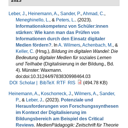
2023
Leber, J.
,
Heinemann, A.
,
Sander, P.
,
Ahmad, C.
,
Meneghinello, L.
, &
Peters, L.
. (2023).
Informationskompetenz von Schüler:innen
stärken: Wie kann man das Prüfen von
Informationen durch den Einsatz digitaler
Medien fördern?
. In
A. Wilmers
,
Achenbach, M.
, &
Keller, C.
(Hrsg.)
,
Bildung im digitalen Wandel: Die
Bedeutung digitaler Medien für soziales Lernen
und Teilhabe
(Digitalisierung in der Bildung., Bd.
4). Münster: Waxmann.
doi:doi:10.31244/9783830998464.03
DOI
Scholar |
BibTeX
RTF
RIS
(494.78 KB)
Heinemann, A.
,
Koschorreck, J.
,
Wilmers, A.
,
Sander,
P.
, &
Leber, J.
. (2023).
Potenziale und
Herausforderungen von Forschungssynthesen
im Kontext der Digitalisierung im
Bildungsbereich am Beispiel des Critical
Reviews
.
MedienPädagogik: Zeitschrift für Theorie