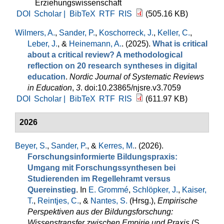
Erziehungswissenschaft
DOI
Scholar |
BibTeX
RTF
RIS
(505.16 KB)
Wilmers, A.
,
Sander, P.
,
Koschorreck, J.
,
Keller, C.
,
Leber, J.
, &
Heinemann, A.
. (2025).
What is critical
about a critical review? A methodological
reflection on 20 research syntheses in digital
education
.
Nordic Journal of Systematic Reviews
in Education
,
3
. doi:10.23865/njsre.v3.7059
DOI
Scholar |
BibTeX
RTF
RIS
(611.97 KB)
2026
Beyer, S.
,
Sander, P.
, &
Kerres, M.
. (2026).
Forschungsinformierte Bildungspraxis:
Umgang mit Forschungssynthesen bei
Studierenden im Regellehramt versus
Quereinstieg
. In
E. Grommé
,
Schlöpker, J.
,
Kaiser,
T.
,
Reintjes, C.
, &
Nantes, S.
(Hrsg.)
,
Empirische
Perspektiven aus der Bildungsforschung:
Wissenstransfer zwischen Empirie und Praxis
(S.