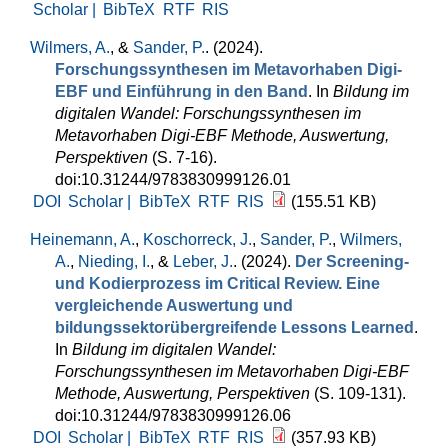
Scholar |
BibTeX
RTF
RIS
Wilmers, A.
, &
Sander, P.
. (2024).
Forschungssynthesen im Metavorhaben Digi-
EBF und Einführung in den Band
. In
Bildung im
digitalen Wandel: Forschungssynthesen im
Metavorhaben Digi-EBF Methode, Auswertung,
Perspektiven
(S. 7-16).
doi:10.31244/9783830999126.01
DOI
Scholar |
BibTeX
RTF
RIS
(155.51 KB)
Heinemann, A.
,
Koschorreck, J.
,
Sander, P.
,
Wilmers,
A.
,
Nieding, I.
, &
Leber, J.
. (2024).
Der Screening-
und Kodierprozess im Critical Review. Eine
vergleichende Auswertung und
bildungssektorübergreifende Lessons Learned
.
In
Bildung im digitalen Wandel:
Forschungssynthesen im Metavorhaben Digi-EBF
Methode, Auswertung, Perspektiven
(S. 109-131).
doi:10.31244/9783830999126.06
DOI
Scholar |
BibTeX
RTF
RIS
(357.93 KB)