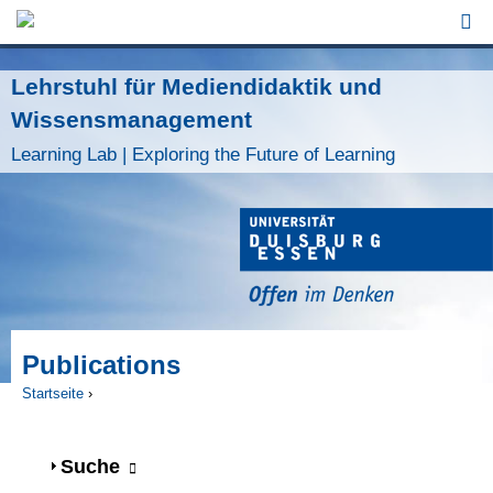
Jump to Navigation
Lehrstuhl für Mediendidaktik und
Wissensmanagement
Learning Lab | Exploring the Future of Learning
Publications
Startseite
›
Sie sind hier
Anzeigen
Suche