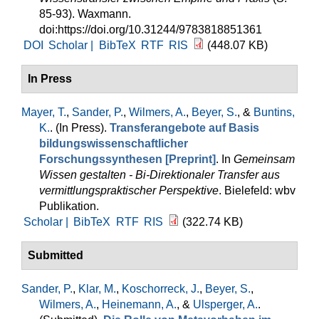
85-93). Waxmann.
doi:https://doi.org/10.31244/9783818851361
DOI
Scholar |
BibTeX
RTF
RIS
(448.07 KB)
In Press
Mayer, T.
,
Sander, P.
,
Wilmers, A.
,
Beyer, S.
, &
Buntins,
K.
. (In Press).
Transferangebote auf Basis
bildungswissenschaftlicher
Forschungssynthesen [Preprint]
. In
Gemeinsam
Wissen gestalten - Bi-Direktionaler Transfer aus
vermittlungspraktischer Perspektive
. Bielefeld: wbv
Publikation.
Scholar |
BibTeX
RTF
RIS
(322.74 KB)
Submitted
Sander, P.
,
Klar, M.
,
Koschorreck, J.
,
Beyer, S.
,
Wilmers, A.
,
Heinemann, A.
, &
Ulsperger, A.
.