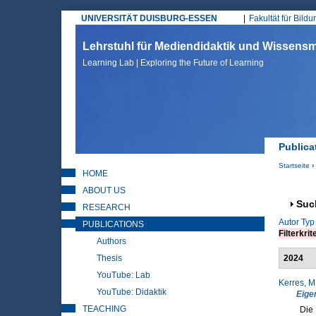
UNIVERSITÄT DUISBURG-ESSEN
Fakultät für Bild
Hauptmenü
Lehrstuhl für Mediendidaktik und Wissen
Learning Lab | Exploring the Future of Learning
Publica
Startseite
›
HOME
Sie sin
ABOUT US
Anz
Suc
RESEARCH
Autor
Typ
PUBLICATIONS
Filterkrit
Authors
Thesis
2024
YouTube: Lab
Kerres, M
YouTube: Didaktik
Eige
TEACHING
Die 