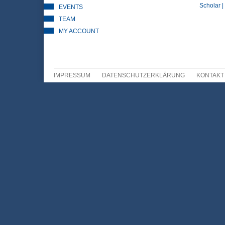
Scholar |
EVENTS
TEAM
MY ACCOUNT
IMPRESSUM
DATENSCHUTZERKLÄRUNG
KONTAKT
Sekundär Menü