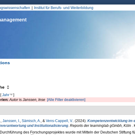
Jump to Navigation
ungswissenschaften
Institut für Berufs- und Weiterbildung
smanagement
tions
d hier
eigen
he
[
Jahr
]
erien:
Autor
is
Janssen, Inse
[Alle Filter deaktivieren]
.
,
Janssen, I.
,
Sämisch, A.
, &
Vens-Cappell, V.
. (2024).
Kompetenzentwicklung im 
nverantwortung und Institutionalisierung
.
Reports der learninglab gGmbh, Köln
.
Durchführung des Forschungsprojektes wurde mit Mitteln der Deutschen Stiftung 