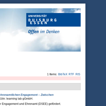
1 Items:
BibTeX
RTF
RIS
ehrenamtlichen Engagement – Zwischen
 Köln: learning lab gGmbH.
für Engagement und Ehrenamt (DSEE) gefördert.