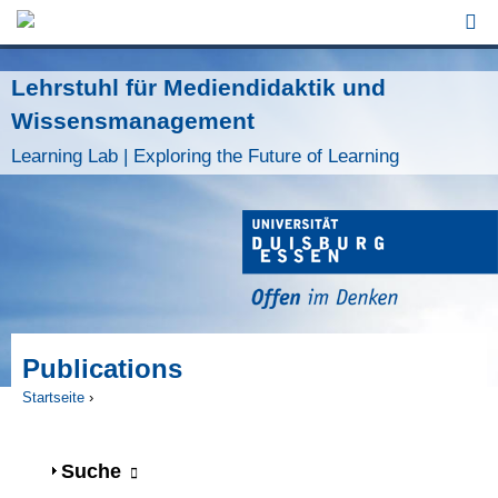
Jump to Navigation
Lehrstuhl für Mediendidaktik und
Wissensmanagement
Learning Lab | Exploring the Future of Learning
Publications
Startseite
›
Sie sind hier
Anzeigen
Suche