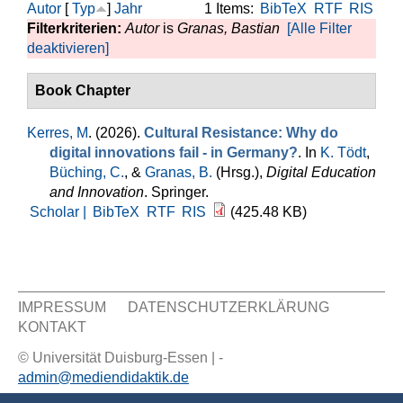
Autor
[
Typ
]
Jahr
1 Items:
BibTeX
RTF
RIS
Filterkriterien:
Autor
is
Granas, Bastian
[Alle Filter
deaktivieren]
Book Chapter
Kerres, M
. (2026).
Cultural Resistance: Why do
digital innovations fail - in Germany?
. In
K. Tödt
,
Büching, C.
, &
Granas, B.
(Hrsg.)
,
Digital Education
and Innovation
. Springer.
Scholar |
BibTeX
RTF
RIS
(425.48 KB)
IMPRESSUM
DATENSCHUTZERKLÄRUNG
KONTAKT
Sekundär Menü
© Universität Duisburg-Essen | -
admin@mediendidaktik.de