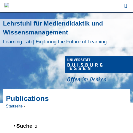
Jump to Navigation
Lehrstuhl für Mediendidaktik und
Wissensmanagement
Learning Lab | Exploring the Future of Learning
Publications
Startseite
›
Sie sind hier
Anzeigen
Suche