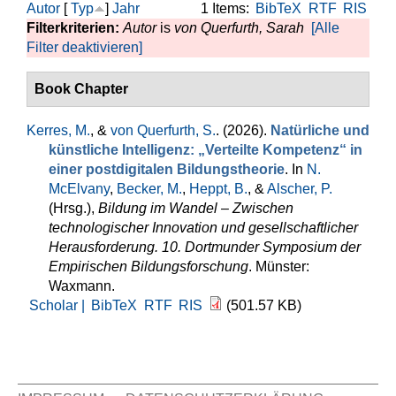
Autor
[
Typ
]
Jahr
1 Items:
BibTeX
RTF
RIS
Filterkriterien:
Autor
is
von Querfurth, Sarah
[Alle
Filter deaktivieren]
Book Chapter
Kerres, M.
, &
von Querfurth, S.
. (2026).
Natürliche und
künstliche Intelligenz: „Verteilte Kompetenz“ in
einer postdigitalen Bildungstheorie
. In
N.
McElvany
,
Becker, M.
,
Heppt, B.
, &
Alscher, P.
(Hrsg.)
,
Bildung im Wandel – Zwischen
technologischer Innovation und gesellschaftlicher
Herausforderung. 10. Dortmunder Symposium der
Empirischen Bildungsforschung
. Münster:
Waxmann.
Scholar |
BibTeX
RTF
RIS
(501.57 KB)