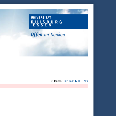
0 Items:
BibTeX
RTF
RIS