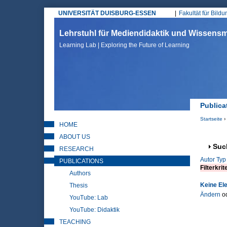
UNIVERSITÄT DUISBURG-ESSEN
Fakultät für Bild
Hauptmenü
Lehrstuhl für Mediendidaktik und Wissen
Learning Lab | Exploring the Future of Learning
Publica
Startseite
›
HOME
Sie sin
ABOUT US
Anz
Suc
RESEARCH
Autor
Typ
PUBLICATIONS
Filterkrit
Authors
Keine El
Thesis
Ändern
o
YouTube: Lab
YouTube: Didaktik
TEACHING