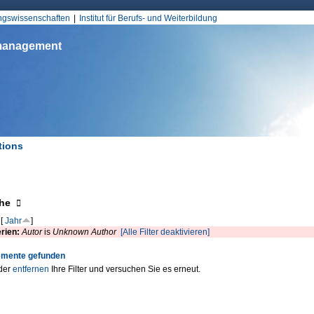
Jump to Navigation
ungswissenschaften
Institut für Berufs- und Weiterbildung
smanagement
tions
d hier
eigen
he
[
Jahr
]
erien:
Autor
is
Unknown Author
[Alle Filter deaktivieren]
emente gefunden
der
entfernen
Ihre Filter und versuchen Sie es erneut.