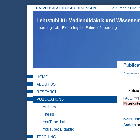
UNIVERSITÄT DUISBURG-ESSEN
Fakultät für Bild
Hauptmenü
Lehrstuhl für Mediendidaktik und Wissen
Learning Lab | Exploring the Future of Learning
Publica
Startseite
›
HOME
Sie sin
ABOUT US
Anz
Suc
RESEARCH
[
Autor
]
PUBLICATIONS
Filterkrit
Authors
Thesis
Keine El
YouTube: Lab
Ändern
o
YouTube: Didaktik
TEACHING