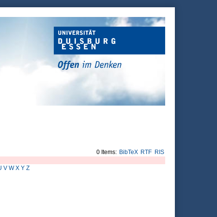
0 Items:
BibTeX
RTF
RIS
U
V
W
X
Y
Z