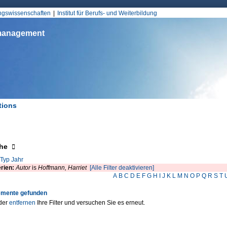
Jump to Navigation
ungswissenschaften
Institut für Berufs- und Weiterbildung
smanagement
tions
d hier
eigen
he
Typ
Jahr
erien:
Autor
is
Hoffmann, Harriet
[Alle Filter deaktivieren]
A
B
C
D
E
F
G
H
I
J
K
L
M
N
O
P
Q
R
S
T
emente gefunden
der
entfernen
Ihre Filter und versuchen Sie es erneut.