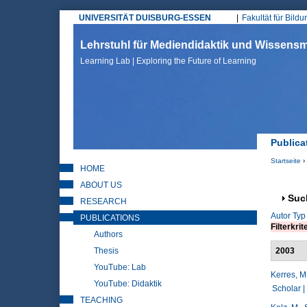
UNIVERSITÄT DUISBURG-ESSEN
Fakultät für Bild
Hauptmenü
Lehrstuhl für Mediendidaktik und Wissen
Learning Lab | Exploring the Future of Learning
Publica
Startseite
›
HOME
Sie sin
ABOUT US
Anz
Suc
RESEARCH
Autor
Typ
PUBLICATIONS
Filterkrit
Authors
Thesis
2003
YouTube: Lab
Kerres, M
YouTube: Didaktik
Scholar |
TEACHING