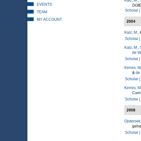
Kalz, M.
,
EVENTS
DGfE
Scholar |
TEAM
MY ACCOUNT
2004
Kalz, M.
,
Scholar |
Kalz, M.
,
de Wi
Scholar |
Kerres, M
&
de 
Scholar |
Kerres, M
Cam
Scholar |
2008
Ojstersek
gehal
Scholar |