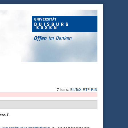
7 Items:
BibTeX
RTF
RIS
ung
,
3
.