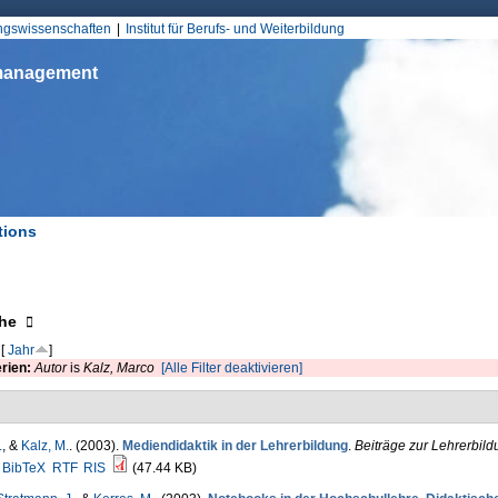
Jump to Navigation
ungswissenschaften
Institut für Berufs- und Weiterbildung
smanagement
tions
d hier
eigen
he
[
Jahr
]
erien:
Autor
is
Kalz, Marco
[Alle Filter deaktivieren]
.
, &
Kalz, M.
. (2003).
Mediendidaktik in der Lehrerbildung
.
Beiträge zur Lehrerbild
BibTeX
RTF
RIS
(47.44 KB)