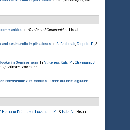
 und strukturelle Implikationen
. In
Frühjahrestagung der
s communities
. In
Web Based Communities
. Lissabon.
 und strukturelle Implikationen
. In
B. Bachmair
,
Diepold, P.
, &
tebooks im Seminarraum
. In
M. Kerres
,
Kalz, M.
,
Stratmann, J.
,
aft)
. Münster: Waxmann.
en Hochschule zum mobilen Lernen auf dem digitalen
. Hornung-Prähauser
,
Luckmann, M.
, &
Kalz, M.
, Hrsg.
).