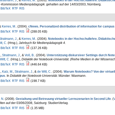
Stratmann, J.
, &
Kerres, M.
. (2003).
Notebooks in der Hochschullehre. Didaktische
-Kommission Medienpädagogik
. gehalten auf der 14/03/2003, Nürnberg.
BibTeX
RTF
RIS
 &
Kerres, M.
. (2004).
cNews. Personalized distribution of information for campu
BibTeX
RTF
RIS
(288.05 KB)
Stratmann, J.
, &
Kerres, M.
. (2004).
Notebooks in der Hochschullehre. Didaktische
tt, C.
(Hrsg.)
,
Jahrbuch für Medienpädagogik 4
.
BibTeX
RTF
RIS
(137.26 KB)
.
,
Stratmann, J.
, &
Voß, B.
. (2004).
Unterstützung diskursiver Settings durch No
Witt, C.
(Hrsg.)
,
Didaktik der Notebook-Universität. (Reihe Medien in der Wissensch
BibTeX
RTF
RIS
(446.64 KB)
.
,
Kalz, M.
,
Stratmann, J.
, &
de Witt, C.
. (2004).
Warum Notebooks? Von der virtuell
pus
. In
Didaktik der Notebook-Universität
. Münster: Waxmann.
BibTeX
RTF
RIS
(198.7 KB)
, N
. (2008).
Gestaltung und Betreuung virtueller Lernszenarien in Second Life
. (
V
ten auf der 03/06/2008, Salzburg: StudienVerlag.
BibTeX
RTF
RIS
(1.35 MB)