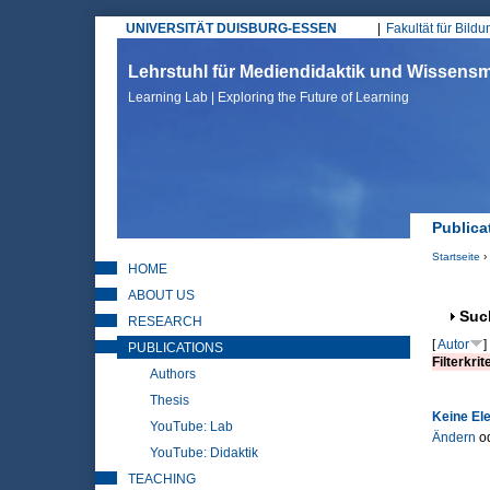
UNIVERSITÄT DUISBURG-ESSEN
Fakultät für Bild
Hauptmenü
Lehrstuhl für Mediendidaktik und Wissen
Learning Lab | Exploring the Future of Learning
Publica
Startseite
›
HOME
Sie sin
ABOUT US
Anz
Suc
RESEARCH
[
Autor
]
PUBLICATIONS
Filterkrit
Authors
Thesis
Keine El
YouTube: Lab
Ändern
o
YouTube: Didaktik
TEACHING