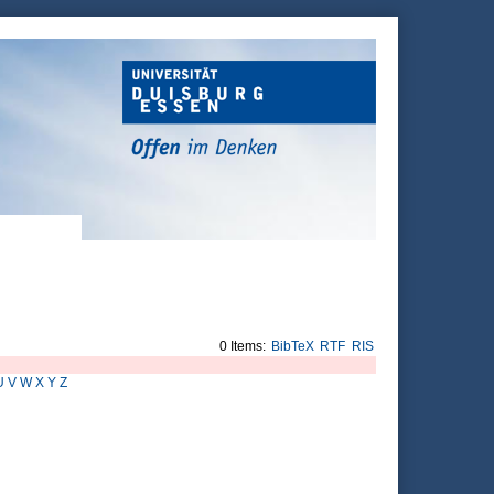
0 Items:
BibTeX
RTF
RIS
U
V
W
X
Y
Z