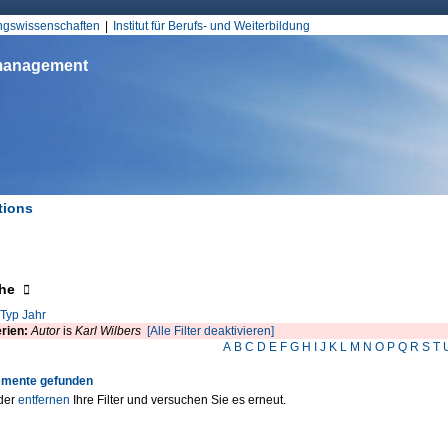
Jump to Navigation
ungswissenschaften
Institut für Berufs- und Weiterbildung
smanagement
tions
d hier
eigen
he
Typ
Jahr
erien:
Autor
is
Karl Wilbers
[Alle Filter deaktivieren]
A
B
C
D
E
F
G
H
I
J
K
L
M
N
O
P
Q
R
S
T
emente gefunden
der
entfernen
Ihre Filter und versuchen Sie es erneut.