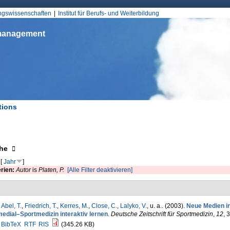
Jump to Navigation
ungswissenschaften
Institut für Berufs- und Weiterbildung
smanagement
tions
d hier
eigen
he
[
Jahr
]
erien:
Autor
is
Platen, P.
[Alle Filter deaktivieren]
,
Abel, T.
,
Friedrich, T.
,
Kerres, M.
,
Close, C.
,
Lalyko, V.
, u. a.
. (2003).
Neue Medien in
edial–Sportmedizin interaktiv lernen
.
Deutsche Zeitschrift für Sportmedizin
,
12
, 
BibTeX
RTF
RIS
(345.26 KB)