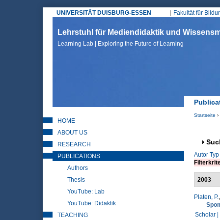
UNIVERSITÄT DUISBURG-ESSEN
Fakultät für Bild
Hauptmenü
Lehrstuhl für Mediendidaktik und Wissen
Learning Lab | Exploring the Future of Learning
Publica
Startseite
›
HOME
Sie sin
ABOUT US
Anz
Suc
RESEARCH
Autor
Typ
PUBLICATIONS
Filterkrit
Authors
Thesis
2003
YouTube: Lab
Platen, P.
YouTube: Didaktik
Spom
Scholar |
TEACHING