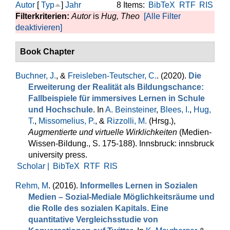
Autor
[
Typ
]
Jahr
8 Items:
BibTeX
RTF
RIS
Filterkriterien:
Autor
is
Hug, Theo
[Alle Filter
deaktivieren]
Book Chapter
Buchner, J.
, &
Freisleben-Teutscher, C.
. (2020).
Die
Erweiterung der Realität als Bildungschance:
Fallbeispiele für immersives Lernen in Schule
und Hochschule
. In
A. Beinsteiner
,
Blees, I.
,
Hug,
T.
,
Missomelius, P.
, &
Rizzolli, M.
(Hrsg.)
,
Augmentierte und virtuelle Wirklichkeiten
(Medien-
Wissen-Bildung., S. 175-188). Innsbruck: innsbruck
university press.
Scholar |
BibTeX
RTF
RIS
Rehm, M
. (2016).
Informelles Lernen in Sozialen
Medien – Sozial-Mediale Möglichkeitsräume und
die Rolle des sozialen Kapitals. Eine
quantitative Vergleichsstudie von