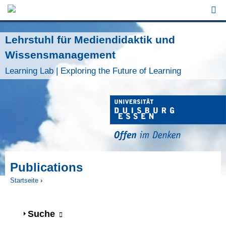
Jump to Navigation
Lehrstuhl für Mediendidaktik und
Wissensmanagement
Learning Lab | Exploring the Future of Learning
Publications
Startseite
›
Sie sind hier
Anzeigen
Suche