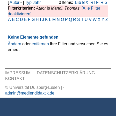
[
Autor
]
Typ
Jahr
0 Items:
BibTeX
RTF
RIS
Filterkriterien:
Autor
is
Mandl, Thomas
[Alle Filter
deaktivieren]
A
B
C
D
E
F
G
H
I
J
K
L
M
N
O
P
Q
R
S
T
U
V
W
X
Y
Z
Keine Elemente gefunden
Ändern
oder
entfernen
Ihre Filter und versuchen Sie es
erneut.
IMPRESSUM
DATENSCHUTZERKLÄRUNG
KONTAKT
Sekundär Menü
© Universität Duisburg-Essen | -
admin@mediendidaktik.de