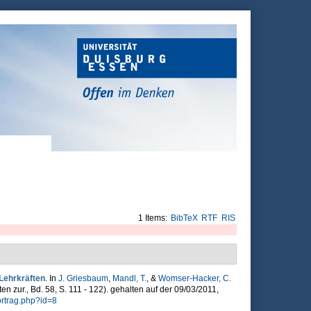
1 Items:
BibTeX
RTF
RIS
Lehrkräften
. In
J. Griesbaum
,
Mandl, T.
, &
Womser-Hacker, C.
ten zur., Bd. 58, S. 111 - 122). gehalten auf der 09/03/2011,
ortrag.php?id=8