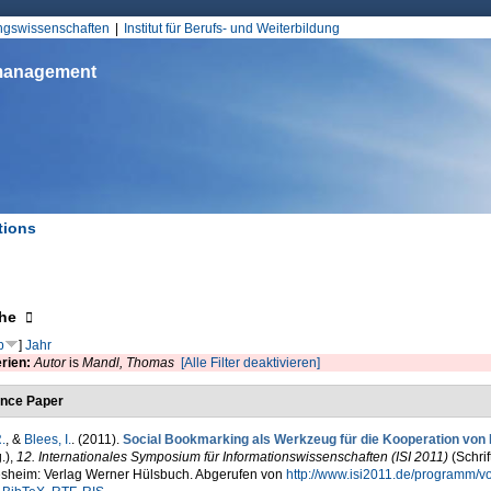
Jump to Navigation
ungswissenschaften
Institut für Berufs- und Weiterbildung
smanagement
tions
d hier
eigen
he
p
]
Jahr
erien:
Autor
is
Mandl, Thomas
[Alle Filter deaktivieren]
nce Paper
.
, &
Blees, I.
. (2011).
Social Bookmarking als Werkzeug für die Kooperation von 
.)
,
12. Internationales Symposium für Informationswissenschaften (ISI 2011)
(Schrif
esheim: Verlag Werner Hülsbuch. Abgerufen von
http://www.isi2011.de/programm/v