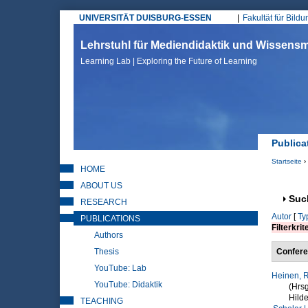
UNIVERSITÄT DUISBURG-ESSEN
Fakultät für Bild
Hauptmenü
Lehrstuhl für Mediendidaktik und Wissen
Learning Lab | Exploring the Future of Learning
Publica
Startseite
›
HOME
Sie sin
ABOUT US
Anz
Suc
RESEARCH
Autor
[
Ty
PUBLICATIONS
Filterkrit
Authors
Thesis
Confere
YouTube: Lab
Heinen, R
YouTube: Didaktik
(Hrsg
Hild
TEACHING