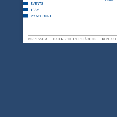
Scholar |
EVENTS
TEAM
MY ACCOUNT
IMPRESSUM
DATENSCHUTZERKLÄRUNG
KONTAKT
Sekundär Menü