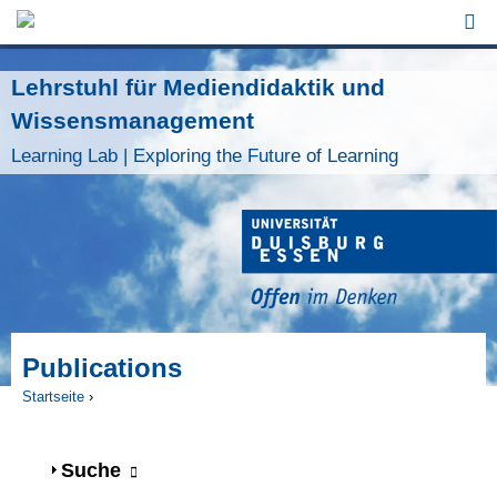
Jump to Navigation
Lehrstuhl für Mediendidaktik und
Wissensmanagement
Learning Lab | Exploring the Future of Learning
Publications
Startseite
›
Sie sind hier
Anzeigen
Suche