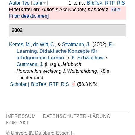
Autor
Typ
[
Jahr
]
1 Items:
BibTeX
RTF
RIS
Filterkriterien:
Autor
is
Schwuchow, Karlheinz
[Alle
Filter deaktivieren]
2002
Kerres, M.
,
de Witt, C.
, &
Stratmann, J.
. (2002).
E-
Learning. Didaktische Konzepte für
erfolgreiches Lernen
. In
K. Schwuchow
&
Guttmann, J.
(Hrsg.)
,
Jahrbuch
Personalentwicklung & Weiterbildung
. Köln:
Luchterhand.
Scholar |
BibTeX
RTF
RIS
(58.8 KB)
IMPRESSUM
DATENSCHUTZERKLÄRUNG
KONTAKT
Sekundär Menü
© Universität Duisburg-Essen | -