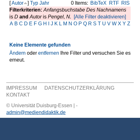
[
Autor
]
Typ
Jahr
0 Items:
BibTeX
RTF
RIS
Filterkriterien:
Anfangsbuchstabe Des Nachnamens
is
D
and
Autor
is
Pengel, N.
[Alle Filter deaktivieren]
A
B
C
D
E
F
G
H
I
J
K
L
M
N
O
P
Q
R
S
T
U
V
W
X
Y
Z
Keine Elemente gefunden
Ändern
oder
entfernen
Ihre Filter und versuchen Sie es
erneut.
IMPRESSUM
DATENSCHUTZERKLÄRUNG
KONTAKT
Sekundär Menü
© Universität Duisburg-Essen | -
admin@mediendidaktik.de