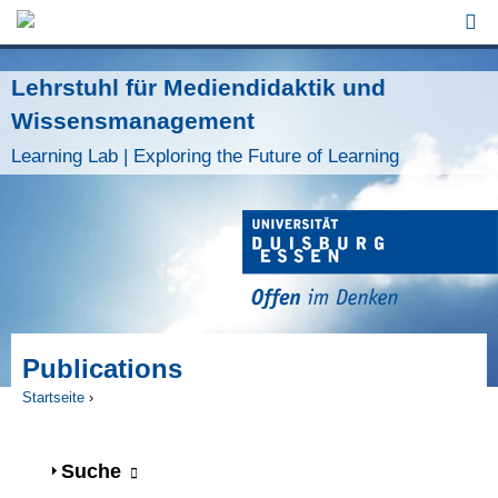
Jump to Navigation
Lehrstuhl für Mediendidaktik und
Wissensmanagement
Learning Lab | Exploring the Future of Learning
Publications
Startseite
›
Sie sind hier
Anzeigen
Suche