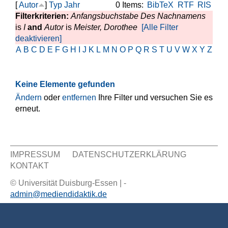
[
Autor
]
Typ
Jahr
0 Items:
BibTeX
RTF
RIS
Filterkriterien:
Anfangsbuchstabe Des Nachnamens
is
I
and
Autor
is
Meister, Dorothee
[Alle Filter
deaktivieren]
A
B
C
D
E
F
G
H
I
J
K
L
M
N
O
P
Q
R
S
T
U
V
W
X
Y
Z
Keine Elemente gefunden
Ändern
oder
entfernen
Ihre Filter und versuchen Sie es
erneut.
IMPRESSUM
DATENSCHUTZERKLÄRUNG
KONTAKT
Sekundär Menü
© Universität Duisburg-Essen | -
admin@mediendidaktik.de