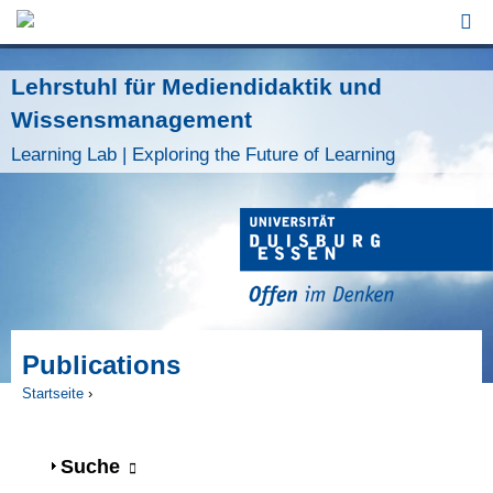
Jump to Navigation
Lehrstuhl für Mediendidaktik und
Wissensmanagement
Learning Lab | Exploring the Future of Learning
Publications
Startseite
›
Sie sind hier
Anzeigen
Suche