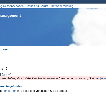
Jump to Navigation
ungswissenschaften
Institut für Berufs- und Weiterbildung
smanagement
tions
d hier
eigen
he
[
Jahr
]
erien:
Anfangsbuchstabe Des Nachnamens
is
F
and
Autor
is
Strauch, Dietmar
[Alle
emente gefunden
der
entfernen
Ihre Filter und versuchen Sie es erneut.