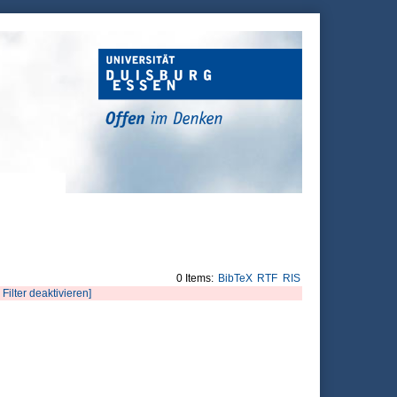
0 Items:
BibTeX
RTF
RIS
 Filter deaktivieren]