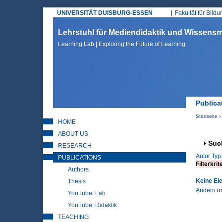
UNIVERSITÄT DUISBURG-ESSEN
Fakultät für Bild
Hauptmenü
Lehrstuhl für Mediendidaktik und Wissen
Learning Lab | Exploring the Future of Learning
Publica
Startseite
›
HOME
Sie sin
ABOUT US
Anz
Suc
RESEARCH
Autor
Typ
PUBLICATIONS
Filterkrit
Authors
Keine El
Thesis
Ändern
o
YouTube: Lab
YouTube: Didaktik
TEACHING