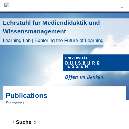
Jump to Navigation
Lehrstuhl für Mediendidaktik und
Wissensmanagement
Learning Lab | Exploring the Future of Learning
Publications
Startseite
›
Sie sind hier
Anzeigen
Suche