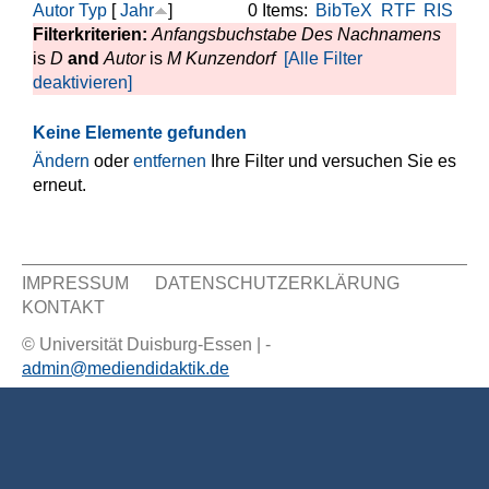
Autor
Typ
[
Jahr
]
0 Items:
BibTeX
RTF
RIS
Filterkriterien:
Anfangsbuchstabe Des Nachnamens
is
D
and
Autor
is
M Kunzendorf
[Alle Filter
deaktivieren]
Keine Elemente gefunden
Ändern
oder
entfernen
Ihre Filter und versuchen Sie es
erneut.
IMPRESSUM
DATENSCHUTZERKLÄRUNG
KONTAKT
Sekundär Menü
© Universität Duisburg-Essen | -
admin@mediendidaktik.de