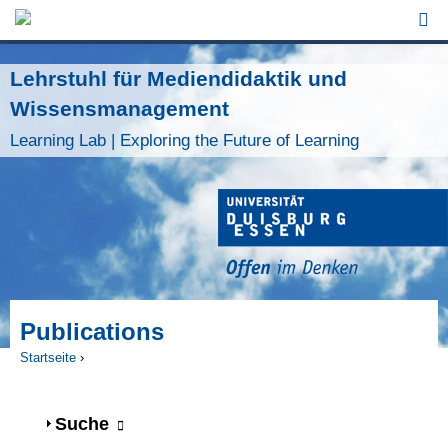
Jump to Navigation
Lehrstuhl für Mediendidaktik und
Wissensmanagement
Learning Lab | Exploring the Future of Learning
Publications
Startseite
›
Sie sind hier
Anzeigen
Suche