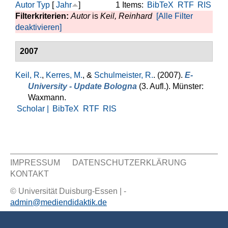
Autor
Typ
[
Jahr
]
1 Items:
BibTeX
RTF
RIS
Filterkriterien:
Autor
is
Keil, Reinhard
[Alle Filter
deaktivieren]
2007
Keil, R.
,
Kerres, M.
, &
Schulmeister, R.
. (2007).
E-
University - Update Bologna
(3. Aufl.). Münster:
Waxmann.
Scholar |
BibTeX
RTF
RIS
IMPRESSUM
DATENSCHUTZERKLÄRUNG
KONTAKT
Sekundär Menü
© Universität Duisburg-Essen | -
admin@mediendidaktik.de