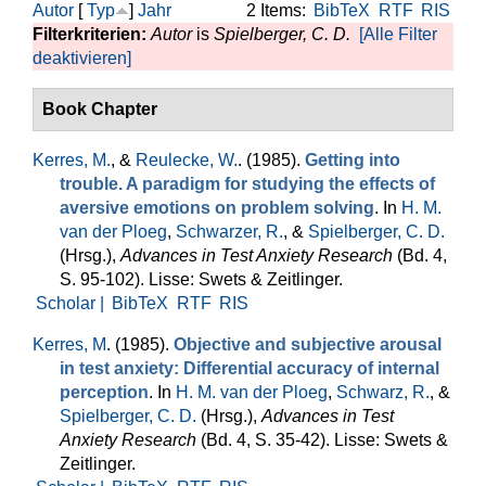
Autor
[
Typ
]
Jahr
2 Items:
BibTeX
RTF
RIS
Filterkriterien:
Autor
is
Spielberger, C. D.
[Alle Filter
deaktivieren]
Book Chapter
Kerres, M.
, &
Reulecke, W.
. (1985).
Getting into
trouble. A paradigm for studying the effects of
aversive emotions on problem solving
. In
H. M.
van der Ploeg
,
Schwar­zer, R.
, &
Spielberger, C. D.
(Hrsg.)
,
Advances in Test Anxiety Research
(Bd. 4,
S. 95-102). Lisse: Swets & Zeitlinger.
Scholar |
BibTeX
RTF
RIS
Kerres, M
. (1985).
Objective and subjective arousal
in test anxiety: Differen­tial accu­racy of internal
perception
. In
H. M. van der Ploeg
,
Schwarz, R.
, &
Spielberger, C. D.
(Hrsg.)
,
Advances in Test
Anxiety Research
(Bd. 4, S. 35-42). Lisse: Swets &
Zeitlinger.