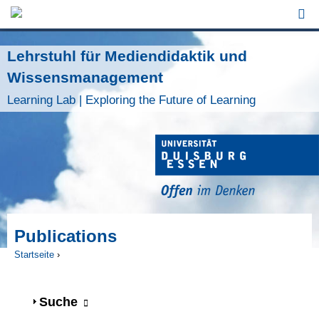
Jump to Navigation
Lehrstuhl für Mediendidaktik und
Wissensmanagement
Learning Lab | Exploring the Future of Learning
Publications
Startseite
›
Sie sind hier
Anzeigen
Suche