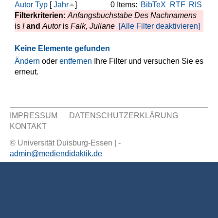
Autor
Typ
[
Jahr
]
0 Items:
BibTeX
RTF
RIS
Filterkriterien:
Anfangsbuchstabe Des Nachnamens
is
I
and
Autor
is
Falk, Juliane
[Alle Filter deaktivieren]
Keine Elemente gefunden
Ändern
oder
entfernen
Ihre Filter und versuchen Sie es
erneut.
IMPRESSUM
DATENSCHUTZERKLÄRUNG
KONTAKT
Sekundär Menü
© Universität Duisburg-Essen | -
admin@mediendidaktik.de