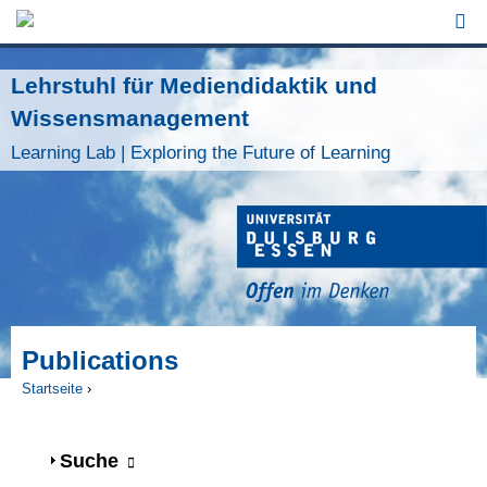
Jump to Navigation
Lehrstuhl für Mediendidaktik und
Wissensmanagement
Learning Lab | Exploring the Future of Learning
Publications
Startseite
›
Sie sind hier
Anzeigen
Suche