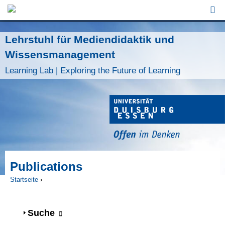
Jump to Navigation
Lehrstuhl für Mediendidaktik und
Wissensmanagement
Learning Lab | Exploring the Future of Learning
Publications
Startseite
›
Sie sind hier
Anzeigen
Suche