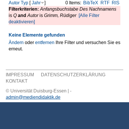
Autor
Typ
[
Jahr
]
0 Items:
BibTeX
RTF
RIS
Filterkriterien:
Anfangsbuchstabe Des Nachnamens
is
Q
and
Autor
is
Grimm, Rüdiger
[Alle Filter
deaktivieren]
Keine Elemente gefunden
Ändern
oder
entfernen
Ihre Filter und versuchen Sie es
erneut.
IMPRESSUM
DATENSCHUTZERKLÄRUNG
KONTAKT
Sekundär Menü
© Universität Duisburg-Essen | -
admin@mediendidaktik.de