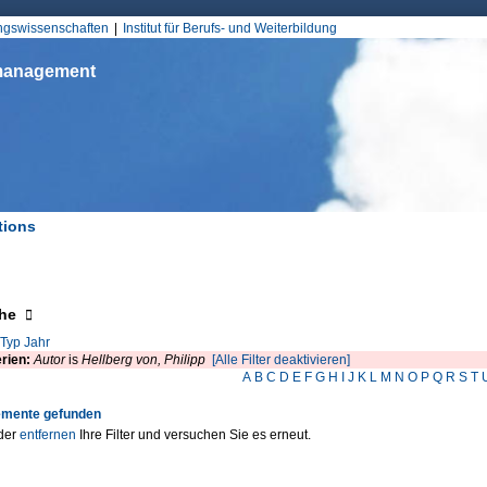
Jump to Navigation
ungswissenschaften
Institut für Berufs- und Weiterbildung
smanagement
tions
d hier
eigen
he
Typ
Jahr
erien:
Autor
is
Hellberg von, Philipp
[Alle Filter deaktivieren]
A
B
C
D
E
F
G
H
I
J
K
L
M
N
O
P
Q
R
S
T
emente gefunden
der
entfernen
Ihre Filter und versuchen Sie es erneut.