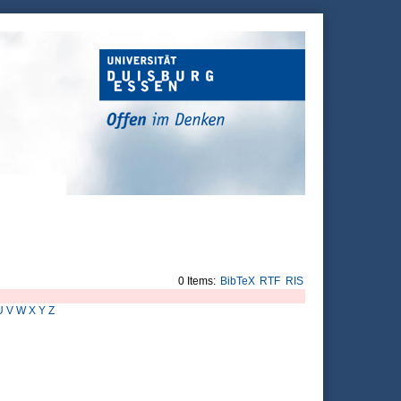
0 Items:
BibTeX
RTF
RIS
U
V
W
X
Y
Z