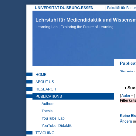
UNIVERSITÄT DUISBURG-ESSEN
Fakultät für Bild
Hauptmenü
Lehrstuhl für Mediendidaktik und Wissen
Learning Lab | Exploring the Future of Learning
Publica
Startseite
›
HOME
Sie sin
ABOUT US
Anz
Suc
RESEARCH
[
Autor
]
PUBLICATIONS
Filterkrit
Authors
Thesis
Keine El
YouTube: Lab
Ändern
o
YouTube: Didaktik
TEACHING