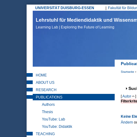
UNIVERSITÄT DUISBURG-ESSEN
Fakultät für Bild
Hauptmenü
Lehrstuhl für Mediendidaktik und Wissen
Learning Lab | Exploring the Future of Learning
Publica
Startseite
›
HOME
Sie sin
ABOUT US
Anz
Suc
RESEARCH
[
Autor
]
PUBLICATIONS
Filterkrit
Authors
Thesis
Keine El
YouTube: Lab
Ändern
o
YouTube: Didaktik
TEACHING