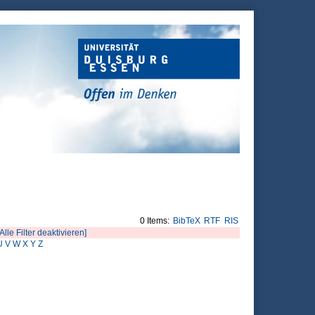
0 Items:
BibTeX
RTF
RIS
[Alle Filter deaktivieren]
U
V
W
X
Y
Z