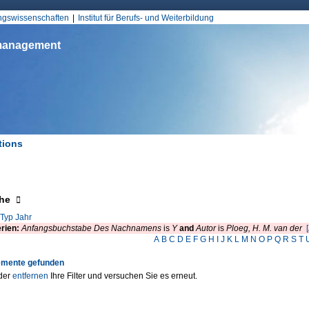
Jump to Navigation
ungswissenschaften
Institut für Berufs- und Weiterbildung
smanagement
tions
d hier
eigen
he
Typ
Jahr
erien:
Anfangsbuchstabe Des Nachnamens
is
Y
and
Autor
is
Ploeg, H. M. van der
A
B
C
D
E
F
G
H
I
J
K
L
M
N
O
P
Q
R
S
T
emente gefunden
der
entfernen
Ihre Filter und versuchen Sie es erneut.