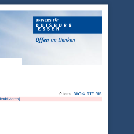
0 Items:
BibTeX
RTF
RIS
 deaktivieren]