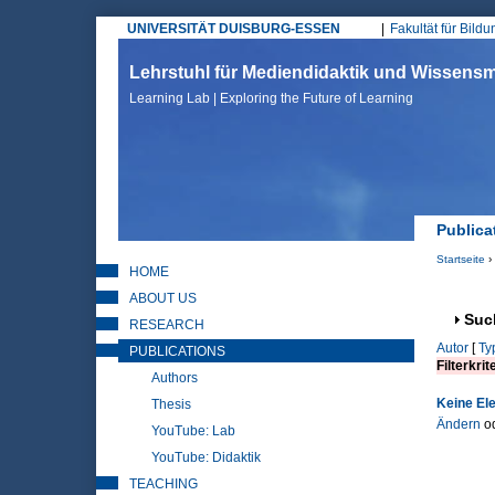
UNIVERSITÄT DUISBURG-ESSEN
Fakultät für Bild
Hauptmenü
Lehrstuhl für Mediendidaktik und Wissen
Learning Lab | Exploring the Future of Learning
Publica
Startseite
›
HOME
Sie sin
ABOUT US
Anz
Suc
RESEARCH
Autor
[
Ty
PUBLICATIONS
Filterkrit
Authors
Keine El
Thesis
Ändern
o
YouTube: Lab
YouTube: Didaktik
TEACHING