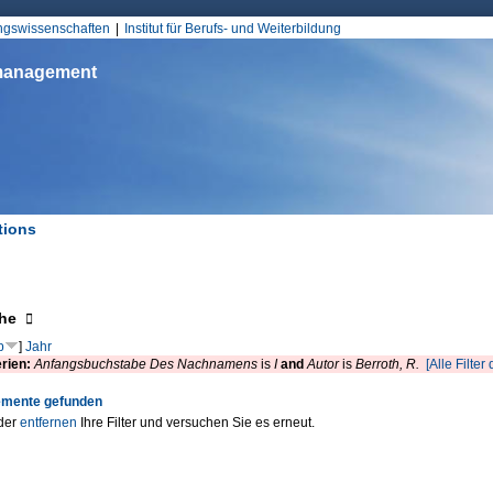
Jump to Navigation
ungswissenschaften
Institut für Berufs- und Weiterbildung
smanagement
tions
d hier
eigen
he
p
]
Jahr
erien:
Anfangsbuchstabe Des Nachnamens
is
I
and
Autor
is
Berroth, R.
[Alle Filter
emente gefunden
der
entfernen
Ihre Filter und versuchen Sie es erneut.