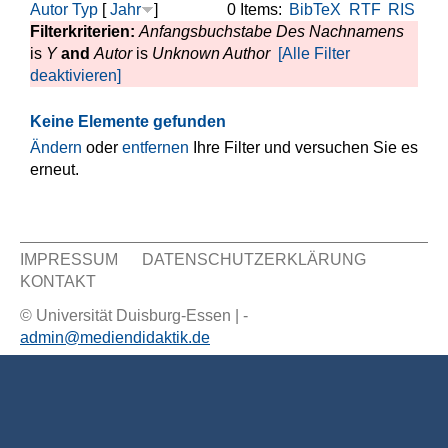
Autor
Typ
[
Jahr
]
0 Items:
BibTeX
RTF
RIS
Filterkriterien:
Anfangsbuchstabe Des Nachnamens
is
Y
and
Autor
is
Unknown Author
[Alle Filter
deaktivieren]
Keine Elemente gefunden
Ändern
oder
entfernen
Ihre Filter und versuchen Sie es
erneut.
IMPRESSUM
DATENSCHUTZERKLÄRUNG
KONTAKT
Sekundär Menü
© Universität Duisburg-Essen | -
admin@mediendidaktik.de