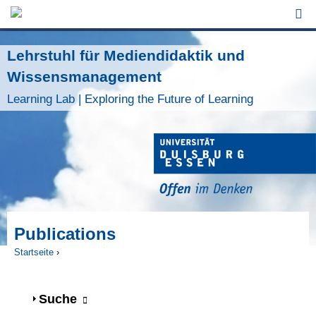
Jump to Navigation
Lehrstuhl für Mediendidaktik und
Wissensmanagement
Learning Lab | Exploring the Future of Learning
Publications
Startseite
›
Sie sind hier
Anzeigen
Suche