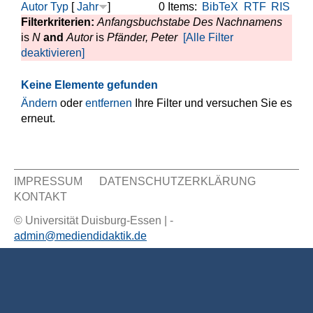
Autor
Typ
[
Jahr
]
0 Items:
BibTeX
RTF
RIS
Filterkriterien:
Anfangsbuchstabe Des Nachnamens
is
N
and
Autor
is
Pfänder, Peter
[Alle Filter
deaktivieren]
Keine Elemente gefunden
Ändern
oder
entfernen
Ihre Filter und versuchen Sie es
erneut.
IMPRESSUM
DATENSCHUTZERKLÄRUNG
KONTAKT
Sekundär Menü
© Universität Duisburg-Essen | -
admin@mediendidaktik.de