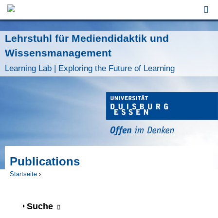
Jump to Navigation
Lehrstuhl für Mediendidaktik und
Wissensmanagement
Learning Lab | Exploring the Future of Learning
Publications
Startseite
›
Sie sind hier
Anzeigen
Suche