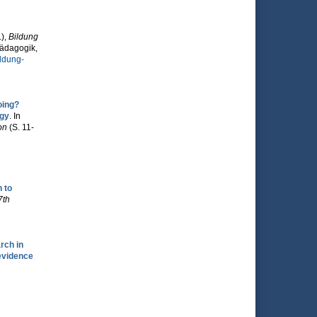
)
,
Bildung
ädagogik,
ildung-
oing?
ogy
. In
on
(S. 11-
 to
7th
rch in
evidence