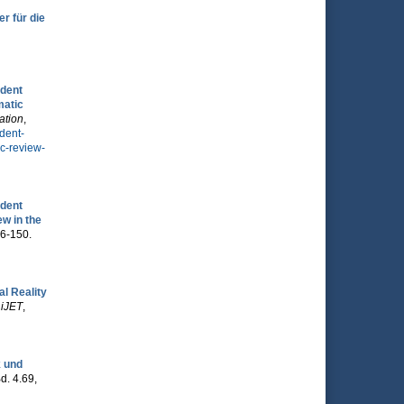
r für die
udent
matic
ation
,
udent-
c-review-
udent
w in the
26-150.
l Reality
 iJET
,
k und
d. 4.69,