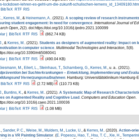
es-lockdown-lehren-es-geht-um-die-zukunft-schulischen-lernens_id_13409180.htm
BibTeX
RTF
RIS
.
,
Kerres, M.
, &
Heinemann, A.
. (2021).
A scoping review of research instruments
uring student engagement: In need for convergence
.
International Journal of E
arch Open
,
2
(2). doi:https://doi.org/10.1016/j.ijedro.2021.100099
lar |
BibTeX
RTF
RIS
(862.74 KB)
J.
, &
Kerres, M.
. (2021).
Students as designers of augmented reality: Impact on l
motivation in computer science
.
Multimodal Technologies and Interaction
,
5
(8).
ttps://doi.org/10.3390/mti5080041
lar |
BibTeX
RTF
RIS
(490.04 KB)
Giesmann, M.
,
Eilert, L.
,
Steinhaus, T.
,
Scharnberg, G.
,
Kerres, M.
, u. a.
. (2021).
idprävention bei Suchterkrankungen – Entwicklung, Implementierung und Evalu
bildungsund Vernetzungsmaßnahmen
. Hamburg: Universitätsklinikum Hamburg-E
BibTeX
RTF
RIS
(2.72 MB)
(110.73 KB)
J.
,
Buntins, K.
, &
Kerres, M.
. (2021).
A Systematic Map of Research Characteristi
ies on Augmented Reality and Cognitive Load
.
Computers and Education Open
.
ttps://doi.org/10.1016/j.caeo.2021.100036
lar |
BibTeX
RTF
RIS
(1.08 MB)
.
,
Sander, P. C.
,
Weise, M.
,
Mulders, M.
,
Lucke, U.
, &
Kerres, M.
. (2020).
Action-orie
ning in a VR Painting Simulator
. (
E. Popescu
,
Hao, T.
,
Hsu, T. C.
,
Xie, H.
,
Temperini