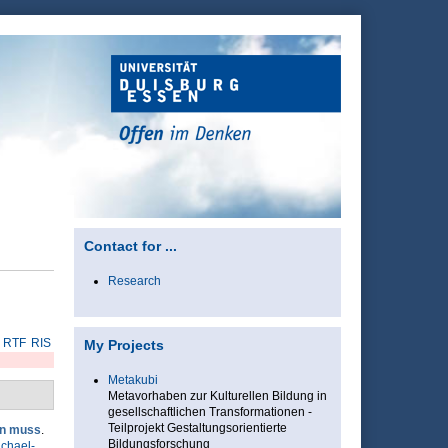
Contact for ...
Research
RTF
RIS
My Projects
Metakubi
Metavorhaben zur Kulturellen Bildung in
gesellschaftlichen Transformationen -
Teilprojekt Gestaltungsorientierte
rn muss
.
Bildungsforschung
ichael-