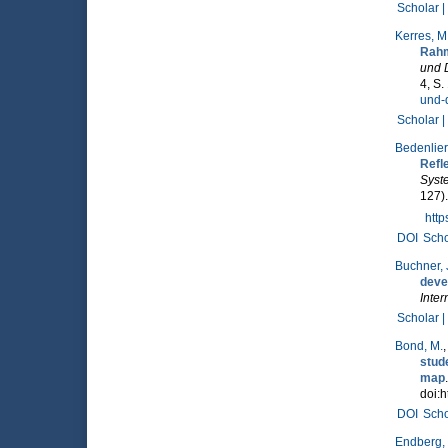
Scholar |
Kerres, M
Rahm
und 
4, S
und-d
Scholar |
Bedenlier,
Refl
Syst
127)
htt
DOI
Scho
Buchner, 
deve
Inter
Scholar |
Bond, M.
stud
map
doi:h
DOI
Scho
Endberg,