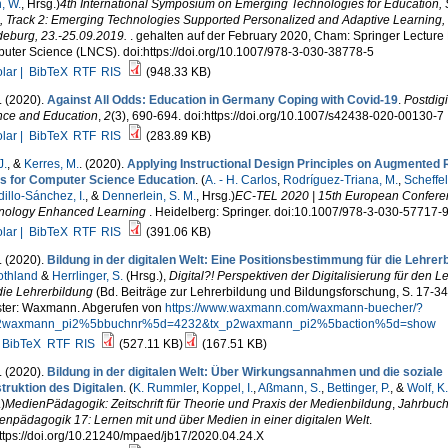
, W.
, Hrsg.
)
4th International Symposium on Emerging Technologies for Education,
, Track 2: Emerging Technologies Supported Personalized and Adaptive Learning,
eburg, 23.-25.09.2019.
. gehalten auf der February 2020, Cham: Springer Lecture 
uter Science (LNCS). doi:https://doi.org/10.1007/978-3-030-38778-5
lar |
BibTeX
RTF
RIS
(948.33 KB)
. (2020).
Against All Odds: Education in Germany Coping with Covid-19
.
Postdigi
nce and Education
,
2
(3), 690-694. doi:https://doi.org/10.1007/s42438-020-00130-7
lar |
BibTeX
RTF
RIS
(283.89 KB)
J.
, &
Kerres, M.
. (2020).
Applying Instructional Design Principles on Augmented R
s for Computer Science Education
. (
A. - H. Carlos
,
Rodríguez-Triana, M.
,
Scheffel
illo-Sánchez, I.
, &
Dennerlein, S. M.
, Hrsg.
)
EC-TEL 2020 | 15th European Confere
nology Enhanced Learning
. Heidelberg: Springer. doi:10.1007/978-3-030-57717-
lar |
BibTeX
RTF
RIS
(391.06 KB)
. (2020).
Bildung in der digitalen Welt: Eine Positionsbestimmung für die Lehrer
othland
&
Herrlinger, S.
(Hrsg.)
,
Digital?! Perspektiven der Digitalisierung für den L
die Lehrerbildung
(Bd. Beiträge zur Lehrerbildung und Bildungsforschung, S. 17-34
ter: Waxmann. Abgerufen von
https://www.waxmann.com/waxmann-buecher/?
2waxmann_pi2%5bbuchnr%5d=4232&tx_p2waxmann_pi2%5baction%5d=show
BibTeX
RTF
RIS
(527.11 KB)
(167.51 KB)
. (2020).
Bildung in der digitalen Welt: Über Wirkungsannahmen und die soziale
truktion des Digitalen
. (
K. Rummler
,
Koppel, I.
,
Aßmann, S.
,
Bettinger, P.
, &
Wolf, K.
.
)
MedienPädagogik: Zeitschrift für Theorie und Praxis der Medienbildung
,
Jahrbuc
npädagogik 17: Lernen mit und über Medien in einer digitalen Welt
.
ttps://doi.org/10.21240/mpaed/jb17/2020.04.24.X