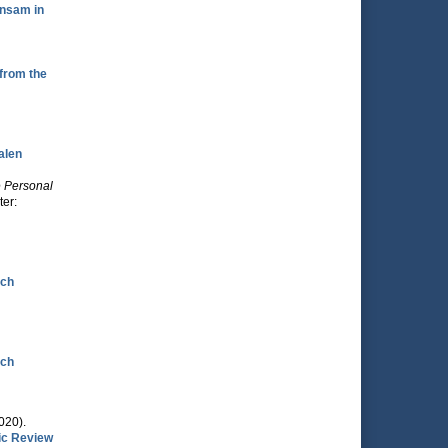
insam in
from the
alen
e Personal
ter:
rch
rch
2020).
ic Review