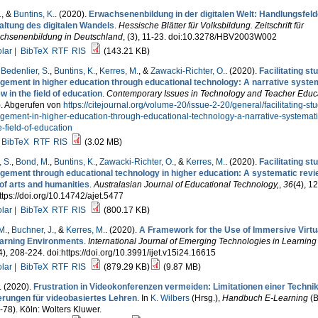
.
, &
Buntins, K.
. (2020).
Erwachsenenbildung in der digitalen Welt: Handlungsfelde
altung des digitalen Wandels
.
Hessische Blätter für Volksbildung. Zeitschrift für
chsenenbildung in Deutschland
, (3), 11-23. doi:10.3278/HBV2003W002
lar |
BibTeX
RTF
RIS
(143.21 KB)
,
Bedenlier, S.
,
Buntins, K.
,
Kerres, M.
, &
Zawacki-Richter, O.
. (2020).
Facilitating st
gement in higher education through educational technology: A narrative syste
w in the field of education
.
Contemporary Issues in Technology and Teacher Educ
). Abgerufen von
https://citejournal.org/volume-20/issue-2-20/general/facilitating-st
gement-in-higher-education-through-educational-technology-a-narrative-systemati
e-field-of-education
BibTeX
RTF
RIS
(3.02 MB)
 S.
,
Bond, M.
,
Buntins, K.
,
Zawacki-Richter, O.
, &
Kerres, M.
. (2020).
Facilitating st
gement through educational technology in higher education: A systematic revie
 of arts and humanities
.
Australasian Journal of Educational Technology,
,
36
(4), 1
ttps://doi.org/10.14742/ajet.5477
lar |
BibTeX
RTF
RIS
(800.17 KB)
M.
,
Buchner, J.
, &
Kerres, M.
. (2020).
A Framework for the Use of Immersive Virtua
earning Environments
.
International Journal of Emerging Technologies in Learning
4), 208-224. doi:https://doi.org/10.3991/ijet.v15i24.16615
lar |
BibTeX
RTF
RIS
(879.29 KB)
(9.87 MB)
. (2020).
Frustration in Videokonferenzen vermeiden: Limitationen einer Techni
erungen für videobasiertes Lehren
. In
K. Wilbers
(Hrsg.)
,
Handbuch E-Learning
(B
-78). Köln: Wolters Kluwer.