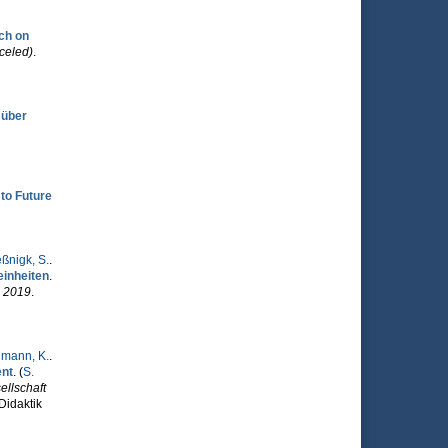
ch on
celed)
.
 über
to Future
ßnigk, S.
.
einheiten
.
n 2019
.
mann, K.
.
ent
. (
S.
llschaft
 Didaktik