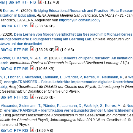
lar |
BibTeX
RTF
RIS
(1.12 MB)
 &
Kerres, M.
. (2020).
Bridging Educational Research and Practice: Meta-Resear
alization in Education
.
AERA Annual Meeting San Francisco, CA (Apr 17 - 21 - can
Francisco, CA: AERA. Abgerufen von
http://tinyurl.com/un2oo6y
BibTeX
RTF
RIS
(238.54 KB)
. (2020).
Dem Lernen von Morgen verpflichtet Ein Gespräch mit Michael Kerres
altungsorientierte Bildungsforschung am Learning Lab
.
Unikate
. Abgerufen von
://www.uni-due.de/unikate/
BibTeX
RTF
RIS
(133.26 KB)
(1.9 MB)
ichter, O.
,
Kerres, M.
, &
al., et
. (2020).
Elements of Open Education: An Invitation 
arch
.
International Review of Research in Open and Distributed Learning
,
21
(3).
BibTeX
RTF
RIS
(110.65 KB)
, T.
,
Fischer, J. Alexander
,
Laumann, D.
,
Pfänder, P.
,
Kerres, M.
,
Neumann, K.
, &
We
0).
energie.TRANSFER – Fokus Lehrkräfte Implementation digitaler Unterrichts
abig
, Hrsg.
)
Gesellschaft für Didaktik der Chemie und Physik, Jahrestagung in Wie
 Gesellschaft für Didaktik der Chemie und Physik.
BibTeX
RTF
RIS
(792.36 KB)
. Alexander
,
Steinmann, T.
,
Pfänder, P.
,
Laumann, D.
,
Weßnigk, S.
,
Kerres, M.
, &
Neu
0).
energie.TRANSFER – Identifikation vernetzungsfördernder Unterrichtselem
g
, Hrsg.
)
Naturwissenschaftliche Kompetenzen in der Gesellschaft von morgen: Gese
idaktik der Chemie und Physik, Jahrestagung in Wien 2019
. Wien: Gesellschaft für
Chemie und Physik.
BibTeX
RTF
RIS
(18.99 MB)