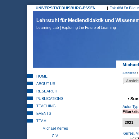
UNIVERSITÄT DUISBURG-ESSEN
Fakultät für Bild
Hauptmenü
Lehrstuhl für Mediendidaktik und Wissen
Learning Lab | Exploring the Future of Learning
Michael
Startseite
›
HOME
Sie sin
Ansich
ABOUT US
Haupt
RESEARCH
PUBLICATIONS
Anz
Suc
TEACHING
Autor
Typ
Filterkrit
EVENTS
TEAM
2021
Michael Kerres
Kerres, M
C.V.
FOC