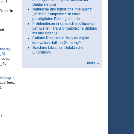
 SETE
Digitalisierung
Natürliche und künstliche Intelligenz:
Notes in
„Verteilte Kompetenz“ in einer
postdigitalen Bildungstheorie
Problemlösen in künstlich-intelligenten
Lernwelten: Transformatorische Bildung
tal
mit und über KI
Cultural Resistance: Why do digital
innovations fail - in Germany?
Teaching Libraries: Didaktische
eality
Einordnung
, M.
,
nce on
more ...
9_48
bildung
. In
ehrerberuf
).
 D.
,
h