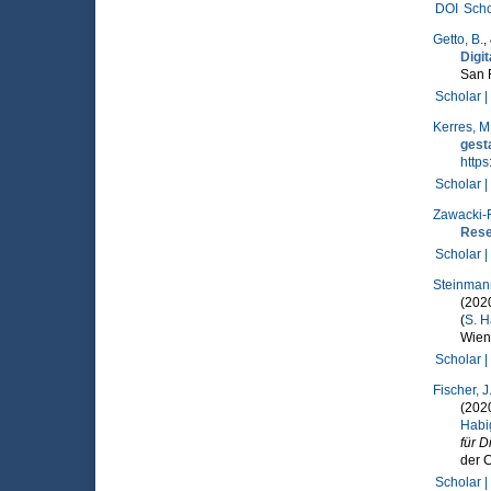
DOI
Scho
Getto, B.
,
Digit
San 
Scholar |
Kerres, M
gest
https
Scholar |
Zawacki-R
Rese
Scholar |
Steinmann
(202
(
S. H
Wien:
Scholar |
Fischer, J
(202
Habi
für D
der 
Scholar |