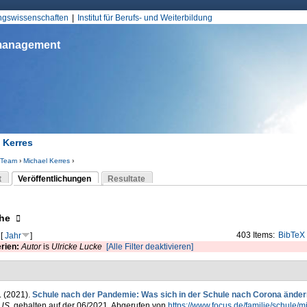
Jump to Navigation
ungswissenschaften
Institut für Berufs- und Weiterbildung
smanagement
 Kerres
Team
›
Michael Kerres
›
d hier
t
Veröffentlichungen
Resultate
(aktiver Reiter)
-Reiter
eigen
he
403 Items:
BibTeX
[
Jahr
]
erien:
Autor
is
Ulricke Lucke
[Alle Filter deaktivieren]
. (2021).
Schule nach der Pandemie: Was sich in der Schule nach Corona ände
US
. gehalten auf der 06/2021. Abgerufen von
https://www.focus.de/familie/schule/m