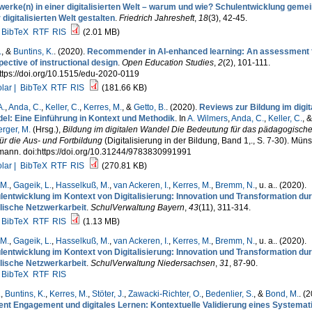
werke(n) in einer digitalisierten Welt – warum und wie? Schulentwicklung geme
 digitalisierten Welt gestalten
.
Friedrich Jahresheft
,
18
(3), 42-45.
BibTeX
RTF
RIS
(2.01 MB)
.
, &
Buntins, K.
. (2020).
Recommender in AI-enhanced learning: An assessment 
ective of instructional design
.
Open Education Studies
,
2
(2), 101-111.
ttps://doi.org/10.1515/edu-2020-0119
lar |
BibTeX
RTF
RIS
(181.66 KB)
A.
,
Anda, C.
,
Keller, C.
,
Kerres, M.
, &
Getto, B.
. (2020).
Reviews zur Bildung im digit
el: Eine Einführung in Kontext und Methodik
. In
A. Wilmers
,
Anda, C.
,
Keller, C.
, &
erger, M.
(Hrsg.)
,
Bildung im digitalen Wandel Die Bedeutung für das pädagogisch
ür die Aus- und Fortbildung
(Digitalisierung in der Bildung, Band 1,., S. 7-30). Müns
ann. doi:https://doi.org/10.31244/9783830991991
lar |
BibTeX
RTF
RIS
(270.81 KB)
 M.
,
Gageik, L.
,
Hasselkuß, M.
,
van Ackeren, I.
,
Kerres, M.
,
Bremm, N.
, u. a.
. (2020).
lentwicklung im Kontext von Digitalisierung: Innovation und Transformation du
lische Netzwerkarbeit
.
SchulVerwaltung Bayern
,
43
(11), 311-314.
BibTeX
RTF
RIS
(1.13 MB)
 M.
,
Gageik, L.
,
Hasselkuß, M.
,
van Ackeren, I.
,
Kerres, M.
,
Bremm, N.
, u. a.
. (2020).
lentwicklung im Kontext von Digitalisierung: Innovation und Transformation du
lische Netzwerkarbeit
.
SchulVerwaltung Niedersachsen
,
31
, 87-90.
BibTeX
RTF
RIS
.
,
Buntins, K.
,
Kerres, M.
,
Stöter, J.
,
Zawacki-Richter, O.
,
Bedenlier, S.
, &
Bond, M.
. (
ent Engagement und digitales Lernen: Kontextuelle Validierung eines Systemat