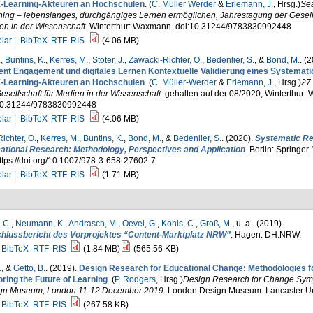
E-Learning-Akteuren an Hochschulen
. (
C. Müller Werder
&
Erlemann, J.
, Hrsg.
)
Se
ning – lebenslanges, durchgängiges Lernen ermöglichen, Jahrestagung der Gesells
en in der Wissenschaft
. Winterthur: Waxmann. doi:10.31244/9783830992448
lar |
BibTeX
RTF
RIS
(4.06 MB)
.
,
Buntins, K.
,
Kerres, M.
,
Stöter, J.
,
Zawacki-Richter, O.
,
Bedenlier, S.
, &
Bond, M.
. (
ent Engagement und digitales Lernen Kontextuelle Validierung eines Systemat
E-Learning-Akteuren an Hochschulen
. (
C. Müller-Werder
&
Erlemann, J.
, Hrsg.
)
27
esellschaft für Medien in der Wissenschaft
. gehalten auf der 08/2020, Winterthur
10.31244/9783830992448
lar |
BibTeX
RTF
RIS
(4.06 MB)
ichter, O.
,
Kerres, M.
,
Buntins, K.
,
Bond, M.
, &
Bedenlier, S.
. (2020).
Systematic Re
ational Research: Methodology, Perspectives and Application
. Berlin: Springer 
ttps://doi.org/10.1007/978-3-658-27602-7
lar |
BibTeX
RTF
RIS
(1.71 MB)
 C.
,
Neumann, K.
,
Andrasch, M.
,
Oevel, G.
,
Kohls, C.
,
Groß, M.
, u. a.
. (2019).
hlussbericht des Vorprojektes “Content-Marktplatz NRW”
. Hagen: DH.NRW.
BibTeX
RTF
RIS
(1.84 MB)
(565.56 KB)
.
, &
Getto, B.
. (2019).
Design Research for Educational Change: Methodologies f
ring the Future of Learning
. (
P. Rodgers
, Hrsg.
)
Design Research for Change Sy
gn Museum, London 11-12 December 2019
. London Design Museum: Lancaster Uni
BibTeX
RTF
RIS
(267.58 KB)