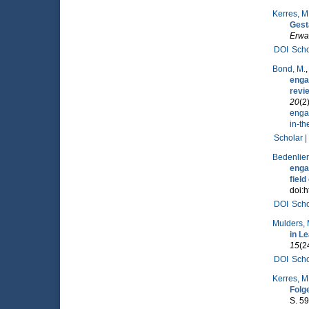
Kerres, M
Gest
Erwa
DOI
Scho
Bond, M.
enga
revie
20
(2
enga
in-th
Scholar |
Bedenlier,
enga
field
doi:h
DOI
Scho
Mulders, 
in L
15
(2
DOI
Scho
Kerres, M
Folg
S. 59