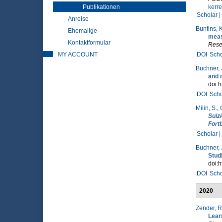
Publikationen
kerr
Scholar |
Anreise
Buntins, K
Ehemalige
meas
Kontaktformular
Rese
MY ACCOUNT
DOI
Scho
Buchner, 
and 
doi:h
DOI
Scho
Milin, S.
,
Suiz
Fort
Scholar |
Buchner, 
Stud
doi:h
DOI
Scho
2020
Zender, R
Lear