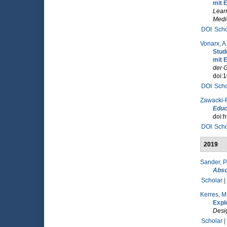
mit 
Lear
Medi
DOI
Scho
Vonarx, A
Stud
mit 
der G
doi:
DOI
Scho
Zawacki-R
Educ
doi:h
DOI
Scho
2019
Sander, P.
Absc
Scholar |
Kerres, M
Explo
Desi
Scholar |