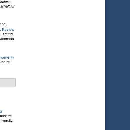
amless
chaft für
2020).
ic Review
. Tagung
: Waxmann.
views in
Nature .
or
mposium
versity.