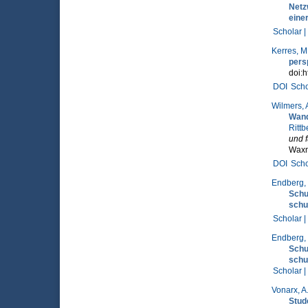
Netz
einer
Scholar |
Kerres, M
persp
doi:h
DOI
Scho
Wilmers, 
Wand
Rittb
und f
Waxm
DOI
Scho
Endberg,
Schu
schu
Scholar |
Endberg,
Schu
schu
Scholar |
Vonarx, A
Stud