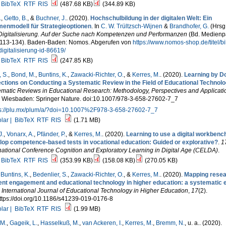
BibTeX
RTF
RIS
(487.68 KB)
(344.89 KB)
.
,
Getto, B.
, &
Buchner, J.
. (2020).
Hochschulbildung in der digitalen Welt: Ein
enmodell für Strategieoptionen
. In
C. W. Trültzsch-Wijnen
&
Brandhofer, G.
(Hrsg.
Digitalisierung. Auf der Suche nach Kompetenzen und Performanzen
(Bd. Medienp
. 113-134). Baden-Baden: Nomos. Abgerufen von
https://www.nomos-shop.de/titel/b
igitalisierung-id-86619/
BibTeX
RTF
RIS
(247.85 KB)
 S.
,
Bond, M.
,
Buntins, K.
,
Zawacki-Richter, O.
, &
Kerres, M.
. (2020).
Learning by D
ections on Conducting a Systematic Review in the Field of Educational Technol
ematic Reviews in Educational Research: Methodology, Perspectives and Applicati
. Wiesbaden: Springer Nature. doi:10.1007/978-3-658-27602-7_7
ps://plu.mx/plum/a/?doi=10.1007%2F978-3-658-27602-7_7
lar |
BibTeX
RTF
RIS
(1.71 MB)
J.
,
Vonarx, A.
,
Pfänder, P.
, &
Kerres, M.
. (2020).
Learning to use a digital workbench
lop competence-based tests in vocational education: Guided or explorative?
.
1
national Conference Cognition and Exploratory Learning in Digital Age (CELDA)
.
BibTeX
RTF
RIS
(353.99 KB)
(158.08 KB)
(270.05 KB)
,
Buntins, K.
,
Bedenlier, S.
,
Zawacki-Richter, O.
, &
Kerres, M.
. (2020).
Mapping resea
ent engagement and educational technology in higher education: a systematic 
.
International Journal of Educational Technology in Higher Education
,
17
(2).
ttps://doi.org/10.1186/s41239-019-0176-8
lar |
BibTeX
RTF
RIS
(1.99 MB)
 M.
,
Gageik, L.
,
Hasselkuß, M.
,
van Ackeren, I.
,
Kerres, M.
,
Bremm, N.
, u. a.
. (2020).