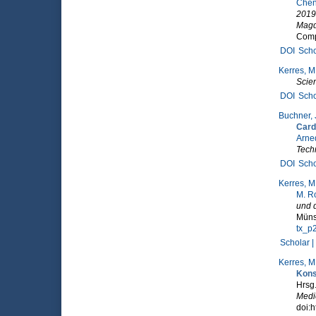
Chen
2019
Magd
Comp
DOI
Scho
Kerres, M
Scie
DOI
Scho
Buchner, 
Card
Arned
Tech
DOI
Scho
Kerres, M
M. R
und 
Müns
tx_p
Scholar |
Kerres, M
Kons
Hrsg
Medie
doi:h