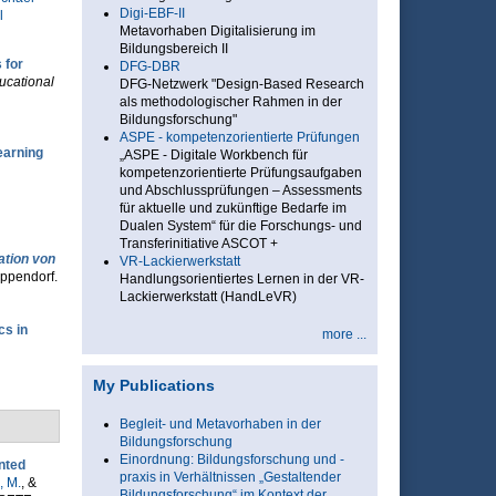
Digi-EBF-II
l
Metavorhaben Digitalisierung im
Bildungsbereich II
 for
DFG-DBR
ducational
DFG-Netzwerk "Design-Based Research
als methodologischer Rahmen in der
Bildungsforschung"
ASPE - kompetenzorientierte Prüfungen
earning
„ASPE - Digitale Workbench für
kompetenzorientierte Prüfungsaufgaben
und Abschlussprüfungen – Assessments
für aktuelle und zukünftige Bedarfe im
Dualen System“ für die Forschungs- und
Transferinitiative ASCOT +
ation von
VR-Lackierwerkstatt
ppendorf.
Handlungsorientiertes Lernen in der VR-
Lackierwerkstatt (HandLeVR)
cs in
more ...
My Publications
Begleit- und Metavorhaben in der
Bildungsforschung
Einordnung: Bildungsforschung und -
nted
praxis in Verhältnissen „Gestaltender
, M.
, &
Bildungsforschung“ im Kontext der