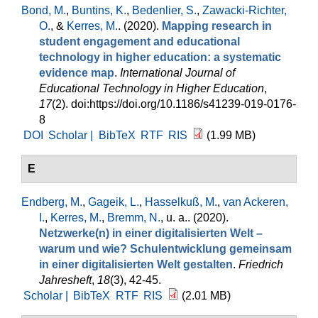
Bond, M.
,
Buntins, K.
,
Bedenlier, S.
,
Zawacki-Richter,
O.
, &
Kerres, M.
. (2020).
Mapping research in
student engagement and educational
technology in higher education: a systematic
evidence map
.
International Journal of
Educational Technology in Higher Education
,
17
(2). doi:https://doi.org/10.1186/s41239-019-0176-
8
DOI
Scholar |
BibTeX
RTF
RIS
(1.99 MB)
E
Endberg, M.
,
Gageik, L.
,
Hasselkuß, M.
,
van Ackeren,
I.
,
Kerres, M.
,
Bremm, N.
, u. a.
. (2020).
Netzwerke(n) in einer digitalisierten Welt –
warum und wie? Schulentwicklung gemeinsam
in einer digitalisierten Welt gestalten
.
Friedrich
Jahresheft
,
18
(3), 42-45.
Scholar |
BibTeX
RTF
RIS
(2.01 MB)