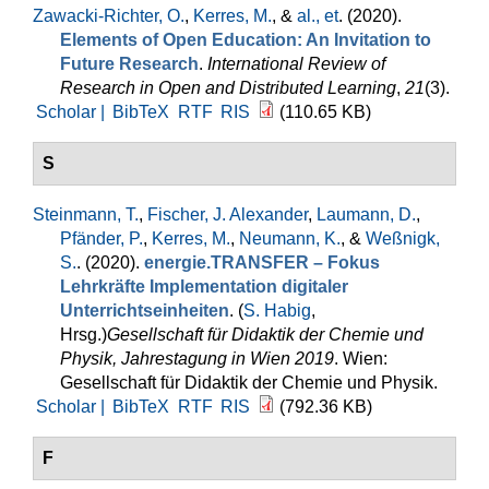
Zawacki-Richter, O.
,
Kerres, M.
, &
al., et
. (2020).
Elements of Open Education: An Invitation to
Future Research
.
International Review of
Research in Open and Distributed Learning
,
21
(3).
Scholar |
BibTeX
RTF
RIS
(110.65 KB)
S
Steinmann, T.
,
Fischer, J. Alexander
,
Laumann, D.
,
Pfänder, P.
,
Kerres, M.
,
Neumann, K.
, &
Weßnigk,
S.
. (2020).
energie.TRANSFER – Fokus
Lehrkräfte Implementation digitaler
Unterrichtseinheiten
. (
S. Habig
,
Hrsg.
)
Gesellschaft für Didaktik der Chemie und
Physik, Jahrestagung in Wien 2019
. Wien:
Gesellschaft für Didaktik der Chemie und Physik.
Scholar |
BibTeX
RTF
RIS
(792.36 KB)
F