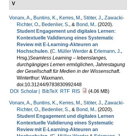
V
Vonarx, A.
,
Buntins, K.
,
Kerres, M.
,
Stöter, J.
,
Zawacki-
Richter, O.
,
Bedenlier, S.
, &
Bond, M.
. (2020).
Student Engagement und digitales Lernen:
Kontextuelle Validierung eines Systematic
Review mit E-Learning-Akteuren an
Hochschulen
. (
C. Müller Werder
&
Erlemann, J.
,
Hrsg.
)
Seamless Learning – lebenslanges,
durchgängiges Lernen ermöglichen, Jahrestagung
der Gesellschaft für Medien in der Wissenschaft
.
Winterthur: Waxmann.
doi:10.31244/9783830992448
DOI
Scholar |
BibTeX
RTF
RIS
(4.06 MB)
Vonarx, A.
,
Buntins, K.
,
Kerres, M.
,
Stöter, J.
,
Zawacki-
Richter, O.
,
Bedenlier, S.
, &
Bond, M.
. (2020).
Student Engagement und digitales Lernen
Kontextuelle Validierung eines Systematic
Review mit E-Learning-Akteuren an