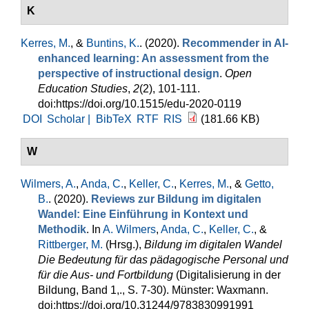
K
Kerres, M.
, &
Buntins, K.
. (2020).
Recommender in AI-
enhanced learning: An assessment from the
perspective of instructional design
.
Open
Education Studies
,
2
(2), 101-111.
doi:https://doi.org/10.1515/edu-2020-0119
DOI
Scholar |
BibTeX
RTF
RIS
(181.66 KB)
W
Wilmers, A.
,
Anda, C.
,
Keller, C.
,
Kerres, M.
, &
Getto,
B.
. (2020).
Reviews zur Bildung im digitalen
Wandel: Eine Einführung in Kontext und
Methodik
. In
A. Wilmers
,
Anda, C.
,
Keller, C.
, &
Rittberger, M.
(Hrsg.)
,
Bildung im digitalen Wandel
Die Bedeutung für das pädagogische Personal und
für die Aus- und Fortbildung
(Digitalisierung in der
Bildung, Band 1,., S. 7-30). Münster: Waxmann.
doi:https://doi.org/10.31244/9783830991991