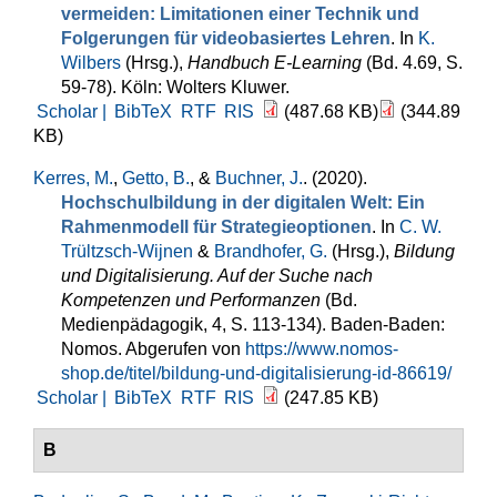
vermeiden: Limitationen einer Technik und
Folgerungen für videobasiertes Lehren
. In
K.
Wilbers
(Hrsg.)
,
Handbuch E-Learning
(Bd. 4.69, S.
59-78). Köln: Wolters Kluwer.
Scholar |
BibTeX
RTF
RIS
(487.68 KB)
(344.89
KB)
Kerres, M.
,
Getto, B.
, &
Buchner, J.
. (2020).
Hochschulbildung in der digitalen Welt: Ein
Rahmenmodell für Strategieoptionen
. In
C. W.
Trültzsch-Wijnen
&
Brandhofer, G.
(Hrsg.)
,
Bildung
und Digitalisierung. Auf der Suche nach
Kompetenzen und Performanzen
(Bd.
Medienpädagogik, 4, S. 113-134). Baden-Baden:
Nomos. Abgerufen von
https://www.nomos-
shop.de/titel/bildung-und-digitalisierung-id-86619/
Scholar |
BibTeX
RTF
RIS
(247.85 KB)
B