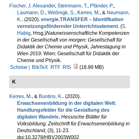
Fischer, J. Alexander
,
Steinmann, T.
,
Pfänder, P.
,
Laumann, D.
,
Weßnigk, S.
,
Kerres, M.
, &
Neumann,
K.
. (2020).
energie.TRANSFER – Identifikation
vernetzungsfördernder Unterrichtselement
. (
S.
Habig
, Hrsg.
)
Naturwissenschaftliche Kompetenzen
in der Gesellschaft von morgen: Gesellschaft für
Didaktik der Chemie und Physik, Jahrestagung in
Wien 2019
. Wien: Gesellschaft für Didaktik der
Chemie und Physik.
Scholar |
BibTeX
RTF
RIS
(18.99 MB)
K
Kerres, M.
, &
Buntins, K.
. (2020).
Erwachsenenbildung in der digitalen Welt:
Handlungsfelder für die Gestaltung des
digitalen Wandels
.
Hessische Blätter für
Volksbildung. Zeitschrift für Erwachsenenbildung in
Deutschland
, (3), 11-23.
doi:10.3278/HBV2003W002