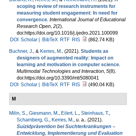
scoping review of research instruments for
measuring student engagement: In need for
convergence
.
International Journal of Educational
Research Open
,
2
(2).
doi:https://doi.org/10.1016/j.ijedro.2021.100099
DOI
Scholar |
BibTeX
RTF
RIS
(862.74 KB)
Buchner, J.
, &
Kerres, M.
. (2021).
Students as
designers of augmented reality: Impact on
learning and motivation in computer science
.
Multimodal Technologies and Interaction
,
5
(8).
doi:https://doi.org/10.3390/mti5080041
DOI
Scholar |
BibTeX
RTF
RIS
(490.04 KB)
M
Milin, S.
,
Giesmann, M.
,
Eilert, L.
,
Steinhaus, T.
,
Scharnberg, G.
,
Kerres, M.
, u. a.
. (2021).
Suizidprävention bei Suchterkrankungen –
Entwicklung, Implementierung und Evaluation