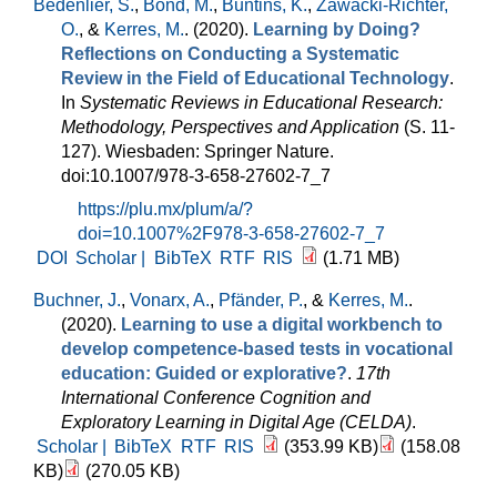
Bedenlier, S.
,
Bond, M.
,
Buntins, K.
,
Zawacki-Richter,
O.
, &
Kerres, M.
. (2020).
Learning by Doing?
Reflections on Conducting a Systematic
Review in the Field of Educational Technology
.
In
Systematic Reviews in Educational Research:
Methodology, Perspectives and Application
(S. 11-
127). Wiesbaden: Springer Nature.
doi:10.1007/978-3-658-27602-7_7
https://plu.mx/plum/a/?
doi=10.1007%2F978-3-658-27602-7_7
DOI
Scholar |
BibTeX
RTF
RIS
(1.71 MB)
Buchner, J.
,
Vonarx, A.
,
Pfänder, P.
, &
Kerres, M.
.
(2020).
Learning to use a digital workbench to
develop competence-based tests in vocational
education: Guided or explorative?
.
17th
International Conference Cognition and
Exploratory Learning in Digital Age (CELDA)
.
Scholar |
BibTeX
RTF
RIS
(353.99 KB)
(158.08
KB)
(270.05 KB)