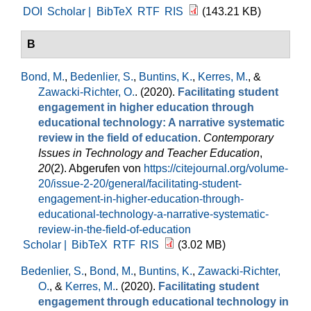
DOI
Scholar |
BibTeX
RTF
RIS
(143.21 KB)
B
Bond, M.
,
Bedenlier, S.
,
Buntins, K.
,
Kerres, M.
, &
Zawacki-Richter, O.
. (2020).
Facilitating student
engagement in higher education through
educational technology: A narrative systematic
review in the field of education
.
Contemporary
Issues in Technology and Teacher Education
,
20
(2). Abgerufen von
https://citejournal.org/volume-
20/issue-2-20/general/facilitating-student-
engagement-in-higher-education-through-
educational-technology-a-narrative-systematic-
review-in-the-field-of-education
Scholar |
BibTeX
RTF
RIS
(3.02 MB)
Bedenlier, S.
,
Bond, M.
,
Buntins, K.
,
Zawacki-Richter,
O.
, &
Kerres, M.
. (2020).
Facilitating student
engagement through educational technology in