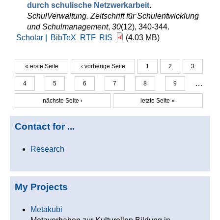
durch schulische Netzwerkarbeit
.
SchulVerwaltung. Zeitschrift für Schulentwicklung
und Schulmanagement
,
30
(12), 340-344.
Scholar |
BibTeX
RTF
RIS
(4.03 MB)
« erste Seite
‹ vorherige Seite
1
2
3
Seiten
…
4
5
6
7
8
9
nächste Seite ›
letzte Seite »
Contact for ...
Research
My Projects
Metakubi