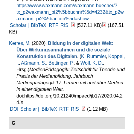
https://www.waxmann.com/waxmann-buecher/?
tx_p2waxmann_pi2%5bbuchnr%5d=4232&tx_p2w
axmann_pi2%5baction%5d=show
Scholar |
BibTeX
RTF
RIS
(527.11 KB)
(167.51
KB)
Kerres, M
. (2020).
Bildung in der digitalen Welt:
Über Wirkungsannahmen und die soziale
Konstruktion des Digitalen
. (
K. Rummler
,
Koppel,
I.
,
Aßmann, S.
,
Bettinger, P.
, &
Wolf, K. D.
,
Hrsg.
)
MedienPädagogik: Zeitschrift für Theorie und
Praxis der Medienbildung
,
Jahrbuch
Medienpädagogik 17: Lernen mit und über Medien
in einer digitalen Welt
.
doi:https://doi.org/10.21240/mpaed/jb17/2020.04.2
4.X
DOI
Scholar |
BibTeX
RTF
RIS
(1.12 MB)
G