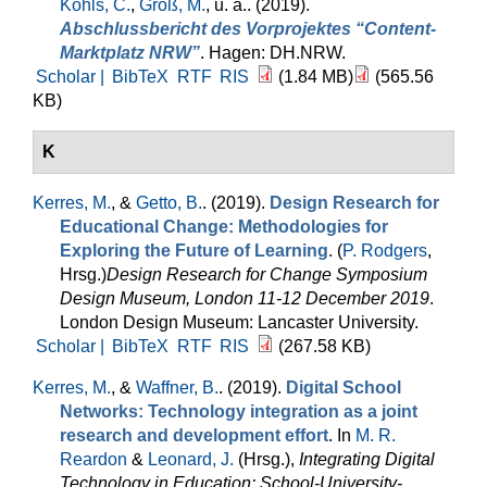
Kohls, C.
,
Groß, M.
, u. a.
. (2019).
Abschlussbericht des Vorprojektes “Content-
Marktplatz NRW”
. Hagen: DH.NRW.
Scholar |
BibTeX
RTF
RIS
(1.84 MB)
(565.56
KB)
K
Kerres, M.
, &
Getto, B.
. (2019).
Design Research for
Educational Change: Methodologies for
Exploring the Future of Learning
. (
P. Rodgers
,
Hrsg.
)
Design Research for Change Symposium
Design Museum, London 11-12 December 2019
.
London Design Museum: Lancaster University.
Scholar |
BibTeX
RTF
RIS
(267.58 KB)
Kerres, M.
, &
Waffner, B.
. (2019).
Digital School
Networks: Technology integration as a joint
research and development effort
. In
M. R.
Reardon
&
Leonard, J.
(Hrsg.)
,
Integrating Digital
Technology in Education: School-University-