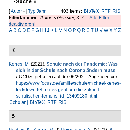
Anzeigen
Suche
[
Autor
]
Typ
Jahr
403 Items:
BibTeX
RTF
RIS
Filterkriterien:
Autor
is
Geissler, K. A.
[Alle Filter
deaktivieren]
A
B
C
D
E
F
G
H
I
J
K
L
M
N
O
P
Q
R
S
T
U
V
W
X
Y
Z
K
Kerres, M
. (2021).
Schule nach der Pandemie: Was
sich in der Schule nach Corona ändern muss
.
FOCUS
. gehalten auf der 06/2021. Abgerufen von
https://www.focus.de/familie/schule/michael-kerres-
lockdown-lehren-es-geht-um-die-zukunft-
schulischen-lernens_id_13409180.html
Scholar |
BibTeX
RTF
RIS
B
Buntins, K.
,
Kerres, M.
, &
Heinemann, A.
. (2021).
A