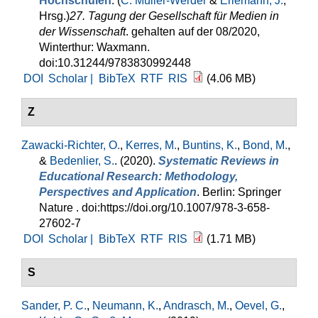
Hochschulen
. (
C. Müller-Werder
&
Erlemann, J.
,
Hrsg.
)
27. Tagung der Gesellschaft für Medien in
der Wissenschaft
. gehalten auf der 08/2020,
Winterthur: Waxmann.
doi:10.31244/9783830992448
DOI
Scholar |
BibTeX
RTF
RIS
(4.06 MB)
Z
Zawacki-Richter, O.
,
Kerres, M.
,
Buntins, K.
,
Bond, M.
,
&
Bedenlier, S.
. (2020).
Systematic Reviews in
Educational Research: Methodology,
Perspectives and Application
. Berlin: Springer
Nature . doi:https://doi.org/10.1007/978-3-658-
27602-7
DOI
Scholar |
BibTeX
RTF
RIS
(1.71 MB)
S
Sander, P. C.
,
Neumann, K.
,
Andrasch, M.
,
Oevel, G.
,