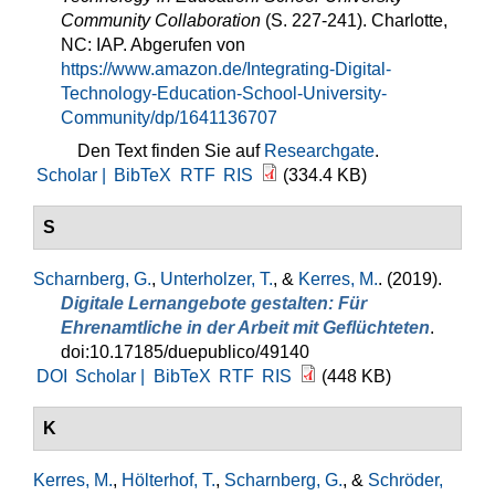
Community Collaboration
(S. 227-241). Charlotte,
NC: IAP. Abgerufen von
https://www.amazon.de/Integrating-Digital-
Technology-Education-School-University-
Community/dp/1641136707
Den Text finden Sie auf
Researchgate
.
Scholar |
BibTeX
RTF
RIS
(334.4 KB)
S
Scharnberg, G.
,
Unterholzer, T.
, &
Kerres, M.
. (2019).
Digitale Lernangebote gestalten: Für
Ehrenamtliche in der Arbeit mit Geflüchteten
.
doi:10.17185/duepublico/49140
DOI
Scholar |
BibTeX
RTF
RIS
(448 KB)
K
Kerres, M.
,
Hölterhof, T.
,
Scharnberg, G.
, &
Schröder,