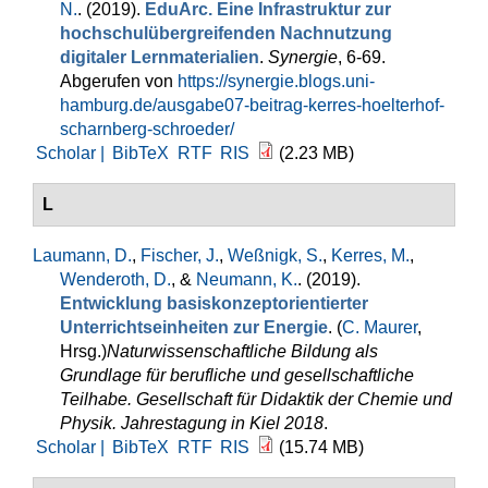
N.
. (2019).
EduArc. Eine Infrastruktur zur
hochschulübergreifenden Nachnutzung
digitaler Lernmaterialien
.
Synergie
, 6-69.
Abgerufen von
https://synergie.blogs.uni-
hamburg.de/ausgabe07-beitrag-kerres-hoelterhof-
scharnberg-schroeder/
Scholar |
BibTeX
RTF
RIS
(2.23 MB)
L
Laumann, D.
,
Fischer, J.
,
Weßnigk, S.
,
Kerres, M.
,
Wenderoth, D.
, &
Neumann, K.
. (2019).
Entwicklung basiskonzeptorientierter
Unterrichtseinheiten zur Energie
. (
C. Maurer
,
Hrsg.
)
Naturwissenschaftliche Bildung als
Grundlage für berufliche und gesellschaftliche
Teilhabe. Gesellschaft für Didaktik der Chemie und
Physik. Jahrestagung in Kiel 2018
.
Scholar |
BibTeX
RTF
RIS
(15.74 MB)