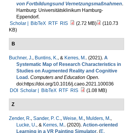
von Fortbildungsund Vernetzungsmaßnahmen
.
Hamburg: Universitätsklinikum Hamburg-
Eppendorf.
Scholar |
BibTeX
RTF
RIS
(2.72 MB)
(110.73
KB)
B
Buchner, J.
,
Buntins, K.
, &
Kerres, M.
. (2021).
A
Systematic Map of Research Characteristics in
Studies on Augmented Reality and Cognitive
Load
.
Computers and Education Open
.
doi:https://doi.org/10.1016/j.caeo.2021.100036
DOI
Scholar |
BibTeX
RTF
RIS
(1.08 MB)
Z
Zender, R.
,
Sander, P. C.
,
Weise, M.
,
Mulders, M.
,
Lucke, U.
, &
Kerres, M.
. (2020).
Action-oriented
Learning in a VR Painting Simulator
. (
E.