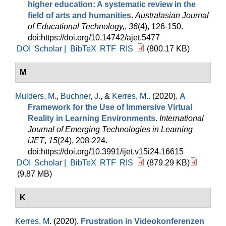
higher education: A systematic review in the
field of arts and humanities
.
Australasian Journal
of Educational Technology,
,
36
(4), 126-150.
doi:https://doi.org/10.14742/ajet.5477
DOI
Scholar |
BibTeX
RTF
RIS
(800.17 KB)
M
Mulders, M.
,
Buchner, J.
, &
Kerres, M.
. (2020).
A
Framework for the Use of Immersive Virtual
Reality in Learning Environments
.
International
Journal of Emerging Technologies in Learning
iJET
,
15
(24), 208-224.
doi:https://doi.org/10.3991/ijet.v15i24.16615
DOI
Scholar |
BibTeX
RTF
RIS
(879.29 KB)
(9.87 MB)
K
Kerres, M
. (2020).
Frustration in Videokonferenzen