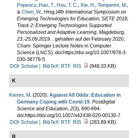
Popescu
,
Hao, T.
,
Hsu, T. C.
,
Xie, H.
,
Temperini, M.
,
&
Chen, W.
, Hrsg.
)
4th International Symposium on
Emerging Technologies for Education, SETE 2019,
Track 2: Emerging Technologies Supported
Personalized and Adaptive Learning, Magdeburg,
23.-25.09.2019.
. gehalten auf der February 2020,
Cham: Springer Lecture Notes in Computer
Science (LNCS). doi:https://doi.org/10.1007/978-3-
030-38778-5
DOI
Scholar |
BibTeX
RTF
RIS
(948.33 KB)
K
Kerres, M
. (2020).
Against All Odds: Education in
Germany Coping with Covid-19
.
Postdigital
Science and Education
,
2
(3), 690-694.
doi:https://doi.org/10.1007/s42438-020-00130-7
DOI
Scholar |
BibTeX
RTF
RIS
(283.89 KB)
B