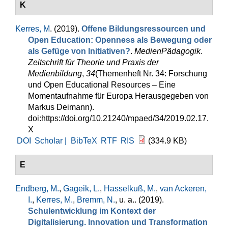
K
Kerres, M
. (2019).
Offene Bildungsressourcen und
Open Education: Openness als Bewegung oder
als Gefüge von Initiativen?
.
MedienPädagogik.
Zeitschrift für Theorie und Praxis der
Medienbildung
,
34
(Themenheft Nr. 34: Forschung
und Open Educational Resources – Eine
Momentaufnahme für Europa Herausgegeben von
Markus Deimann).
doi:https://doi.org/10.21240/mpaed/34/2019.02.17.
X
DOI
Scholar |
BibTeX
RTF
RIS
(334.9 KB)
E
Endberg, M.
,
Gageik, L.
,
Hasselkuß, M.
,
van Ackeren,
I.
,
Kerres, M.
,
Bremm, N.
, u. a.
. (2019).
Schulentwicklung im Kontext der
Digitalisierung. Innovation und Transformation