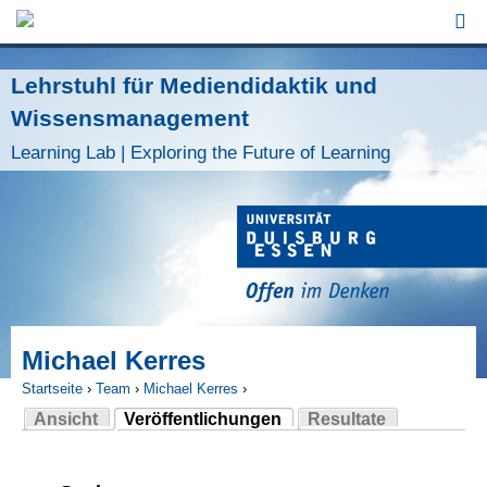
Jump to Navigation
Lehrstuhl für Mediendidaktik und
Wissensmanagement
Learning Lab | Exploring the Future of Learning
Michael Kerres
Startseite
›
Team
›
Michael Kerres
›
Ansicht
Veröffentlichungen
Resultate
Sie sind hier
(aktiver Reiter)
Haupt-Reiter