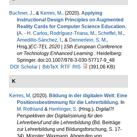
Buchner, J.
, &
Kerres, M.
. (2020).
Applying
Instructional Design Principles on Augmented
Reality Cards for Computer Science Education
.
(
A. - H. Carlos
,
Rodríguez-Triana, M.
,
Scheffel, M.
,
Arnedillo-Sánchez, I.
, &
Dennerlein, S. M.
,
Hrsg.
)
EC-TEL 2020 | 15th European Conference
on Technology Enhanced Learning
. Heidelberg:
Springer. doi:10.1007/978-3-030-57717-9_48
DOI
Scholar |
BibTeX
RTF
RIS
(391.06 KB)
K
Kerres, M
. (2020).
Bildung in der digitalen Welt: Eine
Positionsbestimmung für die Lehrerbildung
. In
M. Rothland
&
Herrlinger, S.
(Hrsg.)
,
Digital?!
Perspektiven der Digitalisierung für den
Lehrerberuf und die Lehrerbildung
(Bd. Beiträge
zur Lehrerbildung und Bildungsforschung, S. 17-
34). Münster: Waxmann. Abgerufen von