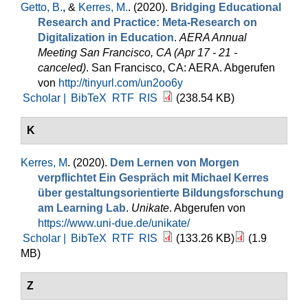
Getto, B.
, &
Kerres, M.
. (2020).
Bridging Educational
Research and Practice: Meta-Research on
Digitalization in Education
.
AERA Annual
Meeting San Francisco, CA (Apr 17 - 21 -
canceled)
. San Francisco, CA: AERA. Abgerufen
von
http://tinyurl.com/un2oo6y
Scholar |
BibTeX
RTF
RIS
(238.54 KB)
K
Kerres, M
. (2020).
Dem Lernen von Morgen
verpflichtet Ein Gespräch mit Michael Kerres
über gestaltungsorientierte Bildungsforschung
am Learning Lab
.
Unikate
. Abgerufen von
https://www.uni-due.de/unikate/
Scholar |
BibTeX
RTF
RIS
(133.26 KB)
(1.9
MB)
Z