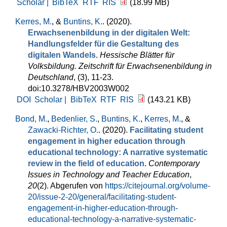
Scholar |
BibTeX
RTF
RIS
(18.99 MB)
Kerres, M.
, &
Buntins, K.
. (2020).
Erwachsenenbildung in der digitalen Welt:
Handlungsfelder für die Gestaltung des
digitalen Wandels
.
Hessische Blätter für
Volksbildung. Zeitschrift für Erwachsenenbildung in
Deutschland
, (3), 11-23.
doi:10.3278/HBV2003W002
DOI
Scholar |
BibTeX
RTF
RIS
(143.21 KB)
Bond, M.
,
Bedenlier, S.
,
Buntins, K.
,
Kerres, M.
, &
Zawacki-Richter, O.
. (2020).
Facilitating student
engagement in higher education through
educational technology: A narrative systematic
review in the field of education
.
Contemporary
Issues in Technology and Teacher Education
,
20
(2). Abgerufen von
https://citejournal.org/volume-
20/issue-2-20/general/facilitating-student-
engagement-in-higher-education-through-
educational-technology-a-narrative-systematic-