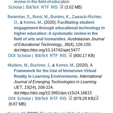
review-in-the-field-of-education
Scholar |
BibTeX
RTF
RIS
(3.02 MB)
Bedenlier, S.
,
Bond, M.
,
Buntins, K.
,
Zawacki-Richter,
O.
, &
Kerres, M.
. (2020).
Facilitating student
engagement through educational technology in
higher education: A systematic review in the
field of arts and humanities
.
Australasian Journal
of Educational Technology,
,
36
(4), 126-150.
doi:https://doi.org/10.14742/ajet.5477
DOI
Scholar |
BibTeX
RTF
RIS
(800.17 KB)
Mulders, M.
,
Buchner, J.
, &
Kerres, M.
. (2020).
A
Framework for the Use of Immersive Virtual
Reality in Learning Environments
.
International
Journal of Emerging Technologies in Learning
iJET
,
15
(24), 208-224.
doi:https://doi.org/10.3991/ijet.v15i24.16615
DOI
Scholar |
BibTeX
RTF
RIS
(879.29 KB)
(9.87 MB)