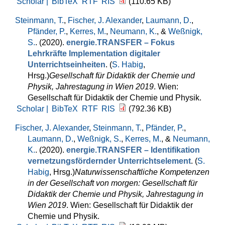
Scholar |
BibTeX
RTF
RIS
(110.65 KB)
Steinmann, T.
,
Fischer, J. Alexander
,
Laumann, D.
,
Pfänder, P.
,
Kerres, M.
,
Neumann, K.
, &
Weßnigk,
S.
. (2020).
energie.TRANSFER – Fokus
Lehrkräfte Implementation digitaler
Unterrichtseinheiten
. (
S. Habig
,
Hrsg.
)
Gesellschaft für Didaktik der Chemie und
Physik, Jahrestagung in Wien 2019
. Wien:
Gesellschaft für Didaktik der Chemie und Physik.
Scholar |
BibTeX
RTF
RIS
(792.36 KB)
Fischer, J. Alexander
,
Steinmann, T.
,
Pfänder, P.
,
Laumann, D.
,
Weßnigk, S.
,
Kerres, M.
, &
Neumann,
K.
. (2020).
energie.TRANSFER – Identifikation
vernetzungsfördernder Unterrichtselement
. (
S.
Habig
, Hrsg.
)
Naturwissenschaftliche Kompetenzen
in der Gesellschaft von morgen: Gesellschaft für
Didaktik der Chemie und Physik, Jahrestagung in
Wien 2019
. Wien: Gesellschaft für Didaktik der
Chemie und Physik.