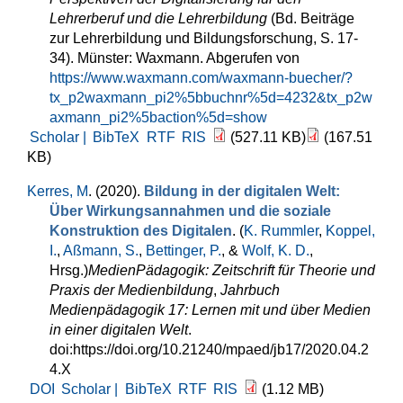
Lehrerberuf und die Lehrerbildung
(Bd. Beiträge
zur Lehrerbildung und Bildungsforschung, S. 17-
34). Münster: Waxmann. Abgerufen von
https://www.waxmann.com/waxmann-buecher/?
tx_p2waxmann_pi2%5bbuchnr%5d=4232&tx_p2w
axmann_pi2%5baction%5d=show
Scholar |
BibTeX
RTF
RIS
(527.11 KB)
(167.51
KB)
Kerres, M
. (2020).
Bildung in der digitalen Welt:
Über Wirkungsannahmen und die soziale
Konstruktion des Digitalen
. (
K. Rummler
,
Koppel,
I.
,
Aßmann, S.
,
Bettinger, P.
, &
Wolf, K. D.
,
Hrsg.
)
MedienPädagogik: Zeitschrift für Theorie und
Praxis der Medienbildung
,
Jahrbuch
Medienpädagogik 17: Lernen mit und über Medien
in einer digitalen Welt
.
doi:https://doi.org/10.21240/mpaed/jb17/2020.04.2
4.X
DOI
Scholar |
BibTeX
RTF
RIS
(1.12 MB)