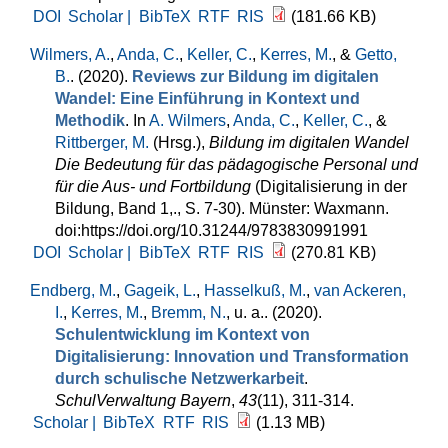
DOI
Scholar |
BibTeX
RTF
RIS
(181.66 KB)
Wilmers, A.
,
Anda, C.
,
Keller, C.
,
Kerres, M.
, &
Getto,
B.
. (2020).
Reviews zur Bildung im digitalen
Wandel: Eine Einführung in Kontext und
Methodik
. In
A. Wilmers
,
Anda, C.
,
Keller, C.
, &
Rittberger, M.
(Hrsg.)
,
Bildung im digitalen Wandel
Die Bedeutung für das pädagogische Personal und
für die Aus- und Fortbildung
(Digitalisierung in der
Bildung, Band 1,., S. 7-30). Münster: Waxmann.
doi:https://doi.org/10.31244/9783830991991
DOI
Scholar |
BibTeX
RTF
RIS
(270.81 KB)
Endberg, M.
,
Gageik, L.
,
Hasselkuß, M.
,
van Ackeren,
I.
,
Kerres, M.
,
Bremm, N.
, u. a.
. (2020).
Schulentwicklung im Kontext von
Digitalisierung: Innovation und Transformation
durch schulische Netzwerkarbeit
.
SchulVerwaltung Bayern
,
43
(11), 311-314.
Scholar |
BibTeX
RTF
RIS
(1.13 MB)