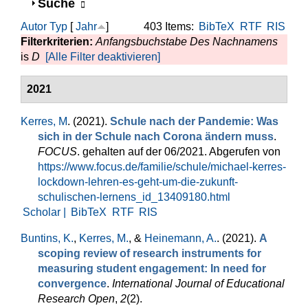
Anzeigen
Suche
Autor
Typ
[
Jahr
]
403 Items:
BibTeX
RTF
RIS
Filterkriterien:
Anfangsbuchstabe Des Nachnamens
is
D
[Alle Filter deaktivieren]
2021
Kerres, M
. (2021).
Schule nach der Pandemie: Was
sich in der Schule nach Corona ändern muss
.
FOCUS
. gehalten auf der 06/2021. Abgerufen von
https://www.focus.de/familie/schule/michael-kerres-
lockdown-lehren-es-geht-um-die-zukunft-
schulischen-lernens_id_13409180.html
Scholar |
BibTeX
RTF
RIS
Buntins, K.
,
Kerres, M.
, &
Heinemann, A.
. (2021).
A
scoping review of research instruments for
measuring student engagement: In need for
convergence
.
International Journal of Educational
Research Open
,
2
(2).