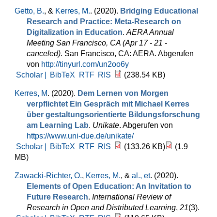
Getto, B.
, &
Kerres, M.
. (2020).
Bridging Educational
Research and Practice: Meta-Research on
Digitalization in Education
.
AERA Annual
Meeting San Francisco, CA (Apr 17 - 21 -
canceled)
. San Francisco, CA: AERA. Abgerufen
von
http://tinyurl.com/un2oo6y
Scholar |
BibTeX
RTF
RIS
(238.54 KB)
Kerres, M
. (2020).
Dem Lernen von Morgen
verpflichtet Ein Gespräch mit Michael Kerres
über gestaltungsorientierte Bildungsforschung
am Learning Lab
.
Unikate
. Abgerufen von
https://www.uni-due.de/unikate/
Scholar |
BibTeX
RTF
RIS
(133.26 KB)
(1.9
MB)
Zawacki-Richter, O.
,
Kerres, M.
, &
al., et
. (2020).
Elements of Open Education: An Invitation to
Future Research
.
International Review of
Research in Open and Distributed Learning
,
21
(3).