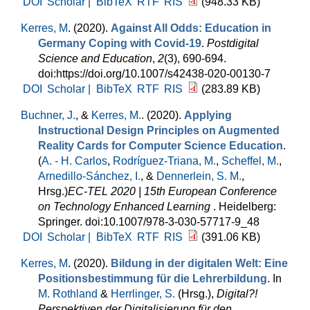
DOI
Scholar |
BibTeX
RTF
RIS
(948.33 KB)
Kerres, M
. (2020).
Against All Odds: Education in
Germany Coping with Covid-19
.
Postdigital
Science and Education
,
2
(3), 690-694.
doi:https://doi.org/10.1007/s42438-020-00130-7
DOI
Scholar |
BibTeX
RTF
RIS
(283.89 KB)
Buchner, J.
, &
Kerres, M.
. (2020).
Applying
Instructional Design Principles on Augmented
Reality Cards for Computer Science Education
.
(
A. - H. Carlos
,
Rodríguez-Triana, M.
,
Scheffel, M.
,
Arnedillo-Sánchez, I.
, &
Dennerlein, S. M.
,
Hrsg.
)
EC-TEL 2020 | 15th European Conference
on Technology Enhanced Learning
. Heidelberg:
Springer. doi:10.1007/978-3-030-57717-9_48
DOI
Scholar |
BibTeX
RTF
RIS
(391.06 KB)
Kerres, M
. (2020).
Bildung in der digitalen Welt: Eine
Positionsbestimmung für die Lehrerbildung
. In
M. Rothland
&
Herrlinger, S.
(Hrsg.)
,
Digital?!
Perspektiven der Digitalisierung für den