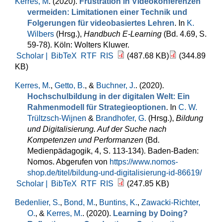
Kerres, M
. (2020).
Frustration in Videokonferenzen
vermeiden: Limitationen einer Technik und
Folgerungen für videobasiertes Lehren
. In
K.
Wilbers
(Hrsg.)
,
Handbuch E-Learning
(Bd. 4.69, S.
59-78). Köln: Wolters Kluwer.
Scholar |
BibTeX
RTF
RIS
(487.68 KB)
(344.89
KB)
Kerres, M.
,
Getto, B.
, &
Buchner, J.
. (2020).
Hochschulbildung in der digitalen Welt: Ein
Rahmenmodell für Strategieoptionen
. In
C. W.
Trültzsch-Wijnen
&
Brandhofer, G.
(Hrsg.)
,
Bildung
und Digitalisierung. Auf der Suche nach
Kompetenzen und Performanzen
(Bd.
Medienpädagogik, 4, S. 113-134). Baden-Baden:
Nomos. Abgerufen von
https://www.nomos-
shop.de/titel/bildung-und-digitalisierung-id-86619/
Scholar |
BibTeX
RTF
RIS
(247.85 KB)
Bedenlier, S.
,
Bond, M.
,
Buntins, K.
,
Zawacki-Richter,
O.
, &
Kerres, M.
. (2020).
Learning by Doing?