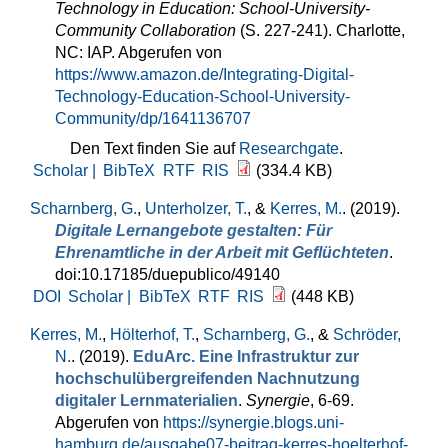
Technology in Education: School-University-
Community Collaboration
(S. 227-241). Charlotte,
NC: IAP. Abgerufen von
https://www.amazon.de/Integrating-Digital-
Technology-Education-School-University-
Community/dp/1641136707
Den Text finden Sie auf
Researchgate
.
Scholar |
BibTeX
RTF
RIS
(334.4 KB)
Scharnberg, G.
,
Unterholzer, T.
, &
Kerres, M.
. (2019).
Digitale Lernangebote gestalten: Für
Ehrenamtliche in der Arbeit mit Geflüchteten
.
doi:10.17185/duepublico/49140
DOI
Scholar |
BibTeX
RTF
RIS
(448 KB)
Kerres, M.
,
Hölterhof, T.
,
Scharnberg, G.
, &
Schröder,
N.
. (2019).
EduArc. Eine Infrastruktur zur
hochschulübergreifenden Nachnutzung
digitaler Lernmaterialien
.
Synergie
, 6-69.
Abgerufen von
https://synergie.blogs.uni-
hamburg.de/ausgabe07-beitrag-kerres-hoelterhof-