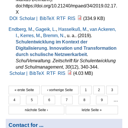
doi:https://doi.org/10.21240/mpaed/34/2019.02.17.
X
DOI
Scholar |
BibTeX
RTF
RIS
(334.9 KB)
Endberg, M.
,
Gageik, L.
,
Hasselkuß, M.
,
van Ackeren,
I.
,
Kerres, M.
,
Bremm, N.
, u. a.
. (2019).
Schulentwicklung im Kontext der
Digitalisierung. Innovation und Transformation
durch schulische Netzwerkarbeit
.
SchulVerwaltung. Zeitschrift für Schulentwicklung
und Schulmanagement
,
30
(12), 340-344.
Scholar |
BibTeX
RTF
RIS
(4.03 MB)
« erste Seite
‹ vorherige Seite
1
2
3
Seiten
…
4
5
6
7
8
9
nächste Seite ›
letzte Seite »
Contact for ...