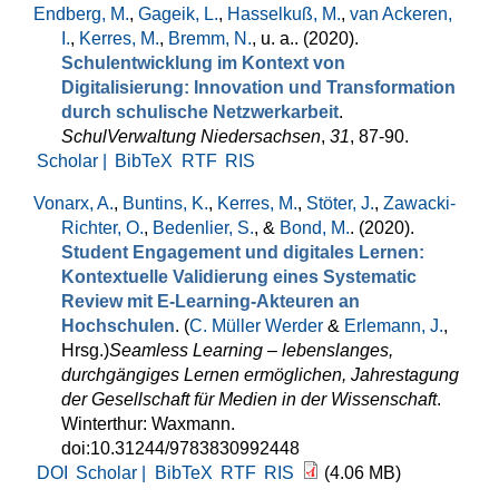
Endberg, M.
,
Gageik, L.
,
Hasselkuß, M.
,
van Ackeren,
I.
,
Kerres, M.
,
Bremm, N.
, u. a.
. (2020).
Schulentwicklung im Kontext von
Digitalisierung: Innovation und Transformation
durch schulische Netzwerkarbeit
.
SchulVerwaltung Niedersachsen
,
31
, 87-90.
Scholar |
BibTeX
RTF
RIS
Vonarx, A.
,
Buntins, K.
,
Kerres, M.
,
Stöter, J.
,
Zawacki-
Richter, O.
,
Bedenlier, S.
, &
Bond, M.
. (2020).
Student Engagement und digitales Lernen:
Kontextuelle Validierung eines Systematic
Review mit E-Learning-Akteuren an
Hochschulen
. (
C. Müller Werder
&
Erlemann, J.
,
Hrsg.
)
Seamless Learning – lebenslanges,
durchgängiges Lernen ermöglichen, Jahrestagung
der Gesellschaft für Medien in der Wissenschaft
.
Winterthur: Waxmann.
doi:10.31244/9783830992448
DOI
Scholar |
BibTeX
RTF
RIS
(4.06 MB)