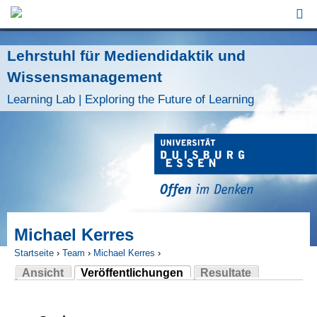
Jump to Navigation
Lehrstuhl für Mediendidaktik und
Wissensmanagement
Learning Lab | Exploring the Future of Learning
Michael Kerres
Startseite
›
Team
›
Michael Kerres
›
Ansicht
Veröffentlichungen
Resultate
Sie sind hier
(aktiver Reiter)
Haupt-Reiter