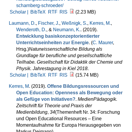
scharnberg-schroeder/
Scholar |
BibTeX
RTF
RIS
(2.23 MB)
Laumann, D.
,
Fischer, J.
,
Weßnigk, S.
,
Kerres, M.
,
Wenderoth, D.
, &
Neumann, K.
. (2019).
Entwicklung basiskonzeptorientierter
Unterrichtseinheiten zur Energie
. (
C. Maurer
,
Hrsg.
)
Naturwissenschaftliche Bildung als
Grundlage für berufliche und gesellschaftliche
Teilhabe. Gesellschaft für Didaktik der Chemie und
Physik. Jahrestagung in Kiel 2018
.
Scholar |
BibTeX
RTF
RIS
(15.74 MB)
Kerres, M
. (2019).
Offene Bildungsressourcen und
Open Education: Openness als Bewegung oder
als Gefüge von Initiativen?
.
MedienPädagogik.
Zeitschrift für Theorie und Praxis der
Medienbildung
,
34
(Themenheft Nr. 34: Forschung
und Open Educational Resources – Eine
Momentaufnahme für Europa Herausgegeben von
Markus Deimann).