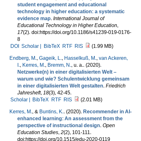
student engagement and educational
technology in higher education: a systematic
evidence map
.
International Journal of
Educational Technology in Higher Education
,
17
(2). doi:https://doi.org/10.1186/s41239-019-0176-
8
DOI
Scholar |
BibTeX
RTF
RIS
(1.99 MB)
Endberg, M.
,
Gageik, L.
,
Hasselkuß, M.
,
van Ackeren,
I.
,
Kerres, M.
,
Bremm, N.
, u. a.
. (2020).
Netzwerke(n) in einer digitalisierten Welt –
warum und wie? Schulentwicklung gemeinsam
in einer digitalisierten Welt gestalten
.
Friedrich
Jahresheft
,
18
(3), 42-45.
Scholar |
BibTeX
RTF
RIS
(2.01 MB)
Kerres, M.
, &
Buntins, K.
. (2020).
Recommender in AI-
enhanced learning: An assessment from the
perspective of instructional design
.
Open
Education Studies
,
2
(2), 101-111.
doi:https://doi.org/10.1515/edu-2020-0119