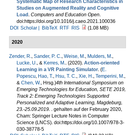
Systematic Map of Research Characteristics in
Studies on Augmented Reality and Cognitive
Load
.
Computers and Education Open
.
doi:https://doi.org/10.1016/j.caeo.2021.100036
DOI
Scholar |
BibTeX
RTF
RIS
(1.08 MB)
2020
Zender, R.
,
Sander, P. C.
,
Weise, M.
,
Mulders, M.
,
Lucke, U.
, &
Kerres, M.
. (2020).
Action-oriented
Learning in a VR Painting Simulator
. (
E.
Popescu
,
Hao, T.
,
Hsu, T. C.
,
Xie, H.
,
Temperini, M.
,
&
Chen, W.
, Hrsg.
)
4th International Symposium on
Emerging Technologies for Education, SETE 2019,
Track 2: Emerging Technologies Supported
Personalized and Adaptive Learning, Magdeburg,
23.-25.09.2019.
. gehalten auf der February 2020,
Cham: Springer Lecture Notes in Computer
Science (LNCS). doi:https://doi.org/10.1007/978-3-
030-38778-5