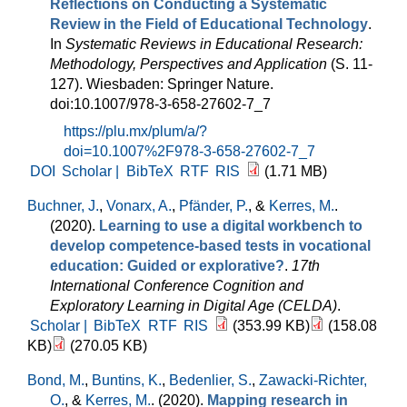
Reflections on Conducting a Systematic
Review in the Field of Educational Technology
.
In
Systematic Reviews in Educational Research:
Methodology, Perspectives and Application
(S. 11-
127). Wiesbaden: Springer Nature.
doi:10.1007/978-3-658-27602-7_7
https://plu.mx/plum/a/?
doi=10.1007%2F978-3-658-27602-7_7
DOI
Scholar |
BibTeX
RTF
RIS
(1.71 MB)
Buchner, J.
,
Vonarx, A.
,
Pfänder, P.
, &
Kerres, M.
.
(2020).
Learning to use a digital workbench to
develop competence-based tests in vocational
education: Guided or explorative?
.
17th
International Conference Cognition and
Exploratory Learning in Digital Age (CELDA)
.
Scholar |
BibTeX
RTF
RIS
(353.99 KB)
(158.08
KB)
(270.05 KB)
Bond, M.
,
Buntins, K.
,
Bedenlier, S.
,
Zawacki-Richter,
O.
, &
Kerres, M.
. (2020).
Mapping research in