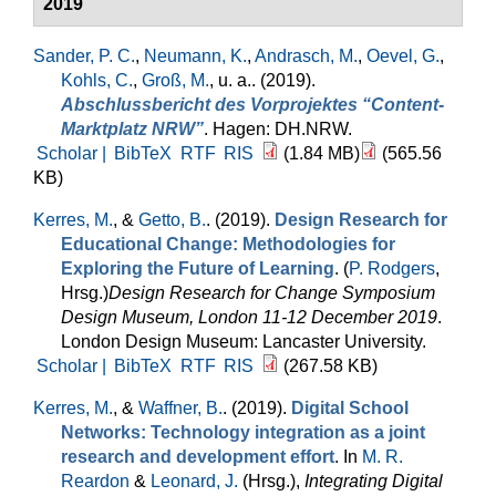
2019
Sander, P. C.
,
Neumann, K.
,
Andrasch, M.
,
Oevel, G.
,
Kohls, C.
,
Groß, M.
, u. a.
. (2019).
Abschlussbericht des Vorprojektes “Content-
Marktplatz NRW”
. Hagen: DH.NRW.
Scholar |
BibTeX
RTF
RIS
(1.84 MB)
(565.56
KB)
Kerres, M.
, &
Getto, B.
. (2019).
Design Research for
Educational Change: Methodologies for
Exploring the Future of Learning
. (
P. Rodgers
,
Hrsg.
)
Design Research for Change Symposium
Design Museum, London 11-12 December 2019
.
London Design Museum: Lancaster University.
Scholar |
BibTeX
RTF
RIS
(267.58 KB)
Kerres, M.
, &
Waffner, B.
. (2019).
Digital School
Networks: Technology integration as a joint
research and development effort
. In
M. R.
Reardon
&
Leonard, J.
(Hrsg.)
,
Integrating Digital