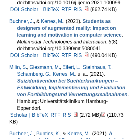
doi:https://doi.org/10.1016/j.ijedro.2021.100099
DOI
Scholar |
BibTeX
RTF
RIS
(862.74 KB)
Buchner, J.
, &
Kerres, M.
. (2021).
Students as
designers of augmented reality: Impact on
learning and motivation in computer science
.
Multimodal Technologies and Interaction
,
5
(8).
doi:https://doi.org/10.3390/mti5080041
DOI
Scholar |
BibTeX
RTF
RIS
(490.04 KB)
Milin, S.
,
Giesmann, M.
,
Eilert, L.
,
Steinhaus, T.
,
Scharnberg, G.
,
Kerres, M.
, u. a.
. (2021).
Suizidprävention bei Suchterkrankungen –
Entwicklung, Implementierung und Evaluation
von Fortbildungsund Vernetzungsmaßnahmen
.
Hamburg: Universitätsklinikum Hamburg-
Eppendorf.
Scholar |
BibTeX
RTF
RIS
(2.72 MB)
(110.73
KB)
Buchner, J.
,
Buntins, K.
, &
Kerres, M.
. (2021).
A