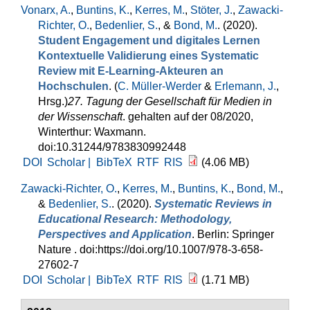
Vonarx, A.
,
Buntins, K.
,
Kerres, M.
,
Stöter, J.
,
Zawacki-
Richter, O.
,
Bedenlier, S.
, &
Bond, M.
. (2020).
Student Engagement und digitales Lernen
Kontextuelle Validierung eines Systematic
Review mit E-Learning-Akteuren an
Hochschulen
. (
C. Müller-Werder
&
Erlemann, J.
,
Hrsg.
)
27. Tagung der Gesellschaft für Medien in
der Wissenschaft
. gehalten auf der 08/2020,
Winterthur: Waxmann.
doi:10.31244/9783830992448
DOI
Scholar |
BibTeX
RTF
RIS
(4.06 MB)
Zawacki-Richter, O.
,
Kerres, M.
,
Buntins, K.
,
Bond, M.
,
&
Bedenlier, S.
. (2020).
Systematic Reviews in
Educational Research: Methodology,
Perspectives and Application
. Berlin: Springer
Nature . doi:https://doi.org/10.1007/978-3-658-
27602-7
DOI
Scholar |
BibTeX
RTF
RIS
(1.71 MB)