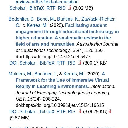
review-in-the-field-of-education
Scholar |
BibTeX
RTF
RIS
(3.02 MB)
Bedenlier, S.
,
Bond, M.
,
Buntins, K.
,
Zawacki-Richter,
O.
, &
Kerres, M.
. (2020).
Facilitating student
engagement through educational technology in
higher education: A systematic review in the
field of arts and humanities
.
Australasian Journal
of Educational Technology,
,
36
(4), 126-150.
doi:https://doi.org/10.14742/ajet.5477
DOI
Scholar |
BibTeX
RTF
RIS
(800.17 KB)
Mulders, M.
,
Buchner, J.
, &
Kerres, M.
. (2020).
A
Framework for the Use of Immersive Virtual
Reality in Learning Environments
.
International
Journal of Emerging Technologies in Learning
iJET
,
15
(24), 208-224.
doi:https://doi.org/10.3991/ijet.v15i24.16615
DOI
Scholar |
BibTeX
RTF
RIS
(879.29 KB)
(9.87 MB)