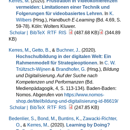
Kerres, M
. (2020).
Frustration in Videokonferenzen
vermeiden: Limitationen einer Technik und
Folgerungen für videobasiertes Lehren
. In
K.
Wilbers
(Hrsg.)
,
Handbuch E-Learning
(Bd. 4.69, S.
59-78). Köln: Wolters Kluwer.
Scholar |
BibTeX
RTF
RIS
(487.68 KB)
(344.89
KB)
Kerres, M.
,
Getto, B.
, &
Buchner, J.
. (2020).
Hochschulbildung in der digitalen Welt: Ein
Rahmenmodell für Strategieoptionen
. In
C. W.
Trültzsch-Wijnen
&
Brandhofer, G.
(Hrsg.)
,
Bildung
und Digitalisierung. Auf der Suche nach
Kompetenzen und Performanzen
(Bd.
Medienpädagogik, 4, S. 113-134). Baden-Baden:
Nomos. Abgerufen von
https://www.nomos-
shop.de/titel/bildung-und-digitalisierung-id-86619/
Scholar |
BibTeX
RTF
RIS
(247.85 KB)
Bedenlier, S.
,
Bond, M.
,
Buntins, K.
,
Zawacki-Richter,
O.
, &
Kerres, M.
. (2020).
Learning by Doing?