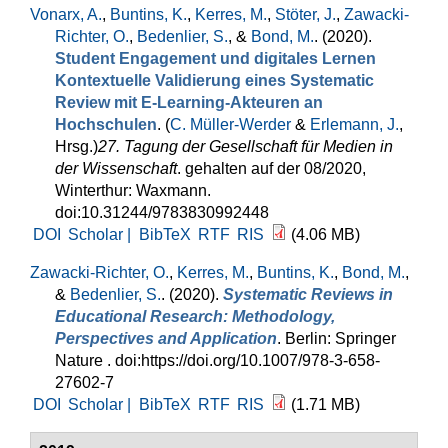
Vonarx, A.
,
Buntins, K.
,
Kerres, M.
,
Stöter, J.
,
Zawacki-
Richter, O.
,
Bedenlier, S.
, &
Bond, M.
. (2020).
Student Engagement und digitales Lernen
Kontextuelle Validierung eines Systematic
Review mit E-Learning-Akteuren an
Hochschulen
. (
C. Müller-Werder
&
Erlemann, J.
,
Hrsg.
)
27. Tagung der Gesellschaft für Medien in
der Wissenschaft
. gehalten auf der 08/2020,
Winterthur: Waxmann.
doi:10.31244/9783830992448
DOI
Scholar |
BibTeX
RTF
RIS
(4.06 MB)
Zawacki-Richter, O.
,
Kerres, M.
,
Buntins, K.
,
Bond, M.
,
&
Bedenlier, S.
. (2020).
Systematic Reviews in
Educational Research: Methodology,
Perspectives and Application
. Berlin: Springer
Nature . doi:https://doi.org/10.1007/978-3-658-
27602-7
DOI
Scholar |
BibTeX
RTF
RIS
(1.71 MB)