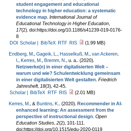
student engagement and educational
technology in higher education: a systematic
evidence map
.
International Journal of
Educational Technology in Higher Education
,
17
(2). doi:https://doi.org/10.1186/s41239-019-0176-
8
DOI
Scholar |
BibTeX
RTF
RIS
(1.99 MB)
Endberg, M.
,
Gageik, L.
,
Hasselkuß, M.
,
van Ackeren,
I.
,
Kerres, M.
,
Bremm, N.
, u. a.
. (2020).
Netzwerke(n) in einer digitalisierten Welt –
warum und wie? Schulentwicklung gemeinsam
in einer digitalisierten Welt gestalten
.
Friedrich
Jahresheft
,
18
(3), 42-45.
Scholar |
BibTeX
RTF
RIS
(2.01 MB)
Kerres, M.
, &
Buntins, K.
. (2020).
Recommender in AI-
enhanced learning: An assessment from the
perspective of instructional design
.
Open
Education Studies
,
2
(2), 101-111.
doi:https://doi.org/10.1515/edu-2020-0119