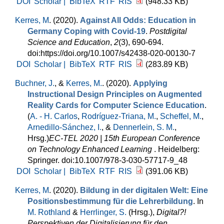
DOI
Scholar |
BibTeX
RTF
RIS
(948.33 KB)
Kerres, M
. (2020).
Against All Odds: Education in
Germany Coping with Covid-19
.
Postdigital
Science and Education
,
2
(3), 690-694.
doi:https://doi.org/10.1007/s42438-020-00130-7
DOI
Scholar |
BibTeX
RTF
RIS
(283.89 KB)
Buchner, J.
, &
Kerres, M.
. (2020).
Applying
Instructional Design Principles on Augmented
Reality Cards for Computer Science Education
.
(
A. - H. Carlos
,
Rodríguez-Triana, M.
,
Scheffel, M.
,
Arnedillo-Sánchez, I.
, &
Dennerlein, S. M.
,
Hrsg.
)
EC-TEL 2020 | 15th European Conference
on Technology Enhanced Learning
. Heidelberg:
Springer. doi:10.1007/978-3-030-57717-9_48
DOI
Scholar |
BibTeX
RTF
RIS
(391.06 KB)
Kerres, M
. (2020).
Bildung in der digitalen Welt: Eine
Positionsbestimmung für die Lehrerbildung
. In
M. Rothland
&
Herrlinger, S.
(Hrsg.)
,
Digital?!
Perspektiven der Digitalisierung für den