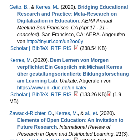
Getto, B.
, &
Kerres, M.
. (2020).
Bridging Educational
Research and Practice: Meta-Research on
Digitalization in Education
.
AERA Annual
Meeting San Francisco, CA (Apr 17 - 21 -
canceled)
. San Francisco, CA: AERA. Abgerufen
von
http://tinyurl.com/un2oo6y
Scholar |
BibTeX
RTF
RIS
(238.54 KB)
Kerres, M
. (2020).
Dem Lernen von Morgen
verpflichtet Ein Gespräch mit Michael Kerres
über gestaltungsorientierte Bildungsforschung
am Learning Lab
.
Unikate
. Abgerufen von
https://www.uni-due.de/unikate/
Scholar |
BibTeX
RTF
RIS
(133.26 KB)
(1.9
MB)
Zawacki-Richter, O.
,
Kerres, M.
, &
al., et
. (2020).
Elements of Open Education: An Invitation to
Future Research
.
International Review of
Research in Open and Distributed Learning
,
21
(3).