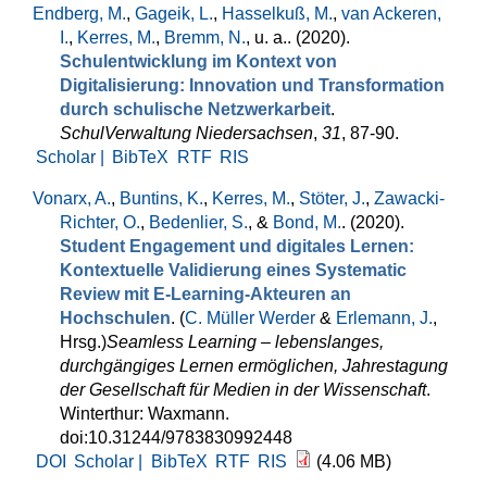
Endberg, M.
,
Gageik, L.
,
Hasselkuß, M.
,
van Ackeren,
I.
,
Kerres, M.
,
Bremm, N.
, u. a.
. (2020).
Schulentwicklung im Kontext von
Digitalisierung: Innovation und Transformation
durch schulische Netzwerkarbeit
.
SchulVerwaltung Niedersachsen
,
31
, 87-90.
Scholar |
BibTeX
RTF
RIS
Vonarx, A.
,
Buntins, K.
,
Kerres, M.
,
Stöter, J.
,
Zawacki-
Richter, O.
,
Bedenlier, S.
, &
Bond, M.
. (2020).
Student Engagement und digitales Lernen:
Kontextuelle Validierung eines Systematic
Review mit E-Learning-Akteuren an
Hochschulen
. (
C. Müller Werder
&
Erlemann, J.
,
Hrsg.
)
Seamless Learning – lebenslanges,
durchgängiges Lernen ermöglichen, Jahrestagung
der Gesellschaft für Medien in der Wissenschaft
.
Winterthur: Waxmann.
doi:10.31244/9783830992448
DOI
Scholar |
BibTeX
RTF
RIS
(4.06 MB)