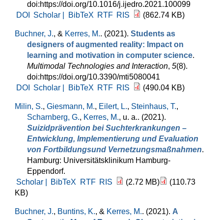
doi:https://doi.org/10.1016/j.ijedro.2021.100099
DOI
Scholar |
BibTeX
RTF
RIS
(862.74 KB)
Buchner, J.
, &
Kerres, M.
. (2021).
Students as
designers of augmented reality: Impact on
learning and motivation in computer science
.
Multimodal Technologies and Interaction
,
5
(8).
doi:https://doi.org/10.3390/mti5080041
DOI
Scholar |
BibTeX
RTF
RIS
(490.04 KB)
Milin, S.
,
Giesmann, M.
,
Eilert, L.
,
Steinhaus, T.
,
Scharnberg, G.
,
Kerres, M.
, u. a.
. (2021).
Suizidprävention bei Suchterkrankungen –
Entwicklung, Implementierung und Evaluation
von Fortbildungsund Vernetzungsmaßnahmen
.
Hamburg: Universitätsklinikum Hamburg-
Eppendorf.
Scholar |
BibTeX
RTF
RIS
(2.72 MB)
(110.73
KB)
Buchner, J.
,
Buntins, K.
, &
Kerres, M.
. (2021).
A