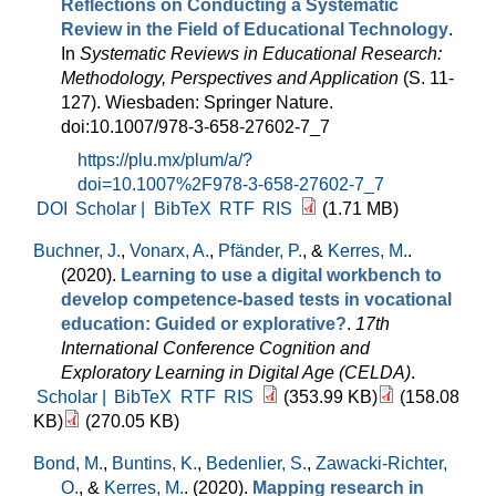
Reflections on Conducting a Systematic
Review in the Field of Educational Technology
.
In
Systematic Reviews in Educational Research:
Methodology, Perspectives and Application
(S. 11-
127). Wiesbaden: Springer Nature.
doi:10.1007/978-3-658-27602-7_7
https://plu.mx/plum/a/?
doi=10.1007%2F978-3-658-27602-7_7
DOI
Scholar |
BibTeX
RTF
RIS
(1.71 MB)
Buchner, J.
,
Vonarx, A.
,
Pfänder, P.
, &
Kerres, M.
.
(2020).
Learning to use a digital workbench to
develop competence-based tests in vocational
education: Guided or explorative?
.
17th
International Conference Cognition and
Exploratory Learning in Digital Age (CELDA)
.
Scholar |
BibTeX
RTF
RIS
(353.99 KB)
(158.08
KB)
(270.05 KB)
Bond, M.
,
Buntins, K.
,
Bedenlier, S.
,
Zawacki-Richter,
O.
, &
Kerres, M.
. (2020).
Mapping research in