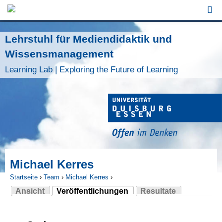
Jump to Navigation
Lehrstuhl für Mediendidaktik und
Wissensmanagement
Learning Lab | Exploring the Future of Learning
Michael Kerres
Startseite
›
Team
›
Michael Kerres
›
Ansicht
Veröffentlichungen
Resultate
Sie sind hier
(aktiver Reiter)
Haupt-Reiter