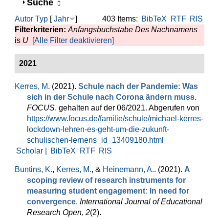
Anzeigen
Suche
Autor
Typ
[
Jahr
]
403 Items:
BibTeX
RTF
RIS
Filterkriterien:
Anfangsbuchstabe Des Nachnamens
is
U
[Alle Filter deaktivieren]
2021
Kerres, M
. (2021).
Schule nach der Pandemie: Was
sich in der Schule nach Corona ändern muss
.
FOCUS
. gehalten auf der 06/2021. Abgerufen von
https://www.focus.de/familie/schule/michael-kerres-
lockdown-lehren-es-geht-um-die-zukunft-
schulischen-lernens_id_13409180.html
Scholar |
BibTeX
RTF
RIS
Buntins, K.
,
Kerres, M.
, &
Heinemann, A.
. (2021).
A
scoping review of research instruments for
measuring student engagement: In need for
convergence
.
International Journal of Educational
Research Open
,
2
(2).