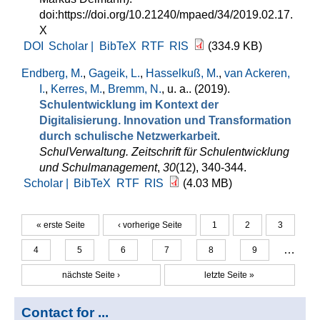
doi:https://doi.org/10.21240/mpaed/34/2019.02.17.
X
DOI
Scholar |
BibTeX
RTF
RIS
(334.9 KB)
Endberg, M.
,
Gageik, L.
,
Hasselkuß, M.
,
van Ackeren,
I.
,
Kerres, M.
,
Bremm, N.
, u. a.
. (2019).
Schulentwicklung im Kontext der
Digitalisierung. Innovation und Transformation
durch schulische Netzwerkarbeit
.
SchulVerwaltung. Zeitschrift für Schulentwicklung
und Schulmanagement
,
30
(12), 340-344.
Scholar |
BibTeX
RTF
RIS
(4.03 MB)
« erste Seite
‹ vorherige Seite
1
2
3
Seiten
…
4
5
6
7
8
9
nächste Seite ›
letzte Seite »
Contact for ...