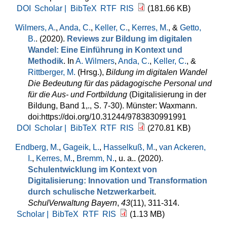
DOI
Scholar |
BibTeX
RTF
RIS
(181.66 KB)
Wilmers, A.
,
Anda, C.
,
Keller, C.
,
Kerres, M.
, &
Getto,
B.
. (2020).
Reviews zur Bildung im digitalen
Wandel: Eine Einführung in Kontext und
Methodik
. In
A. Wilmers
,
Anda, C.
,
Keller, C.
, &
Rittberger, M.
(Hrsg.)
,
Bildung im digitalen Wandel
Die Bedeutung für das pädagogische Personal und
für die Aus- und Fortbildung
(Digitalisierung in der
Bildung, Band 1,., S. 7-30). Münster: Waxmann.
doi:https://doi.org/10.31244/9783830991991
DOI
Scholar |
BibTeX
RTF
RIS
(270.81 KB)
Endberg, M.
,
Gageik, L.
,
Hasselkuß, M.
,
van Ackeren,
I.
,
Kerres, M.
,
Bremm, N.
, u. a.
. (2020).
Schulentwicklung im Kontext von
Digitalisierung: Innovation und Transformation
durch schulische Netzwerkarbeit
.
SchulVerwaltung Bayern
,
43
(11), 311-314.
Scholar |
BibTeX
RTF
RIS
(1.13 MB)