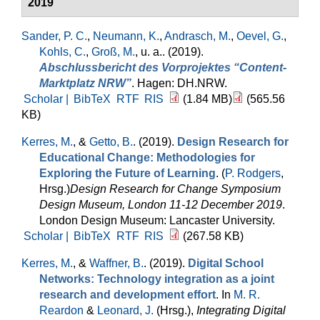
2019
Sander, P. C.
,
Neumann, K.
,
Andrasch, M.
,
Oevel, G.
,
Kohls, C.
,
Groß, M.
, u. a.
. (2019).
Abschlussbericht des Vorprojektes “Content-
Marktplatz NRW”
. Hagen: DH.NRW.
Scholar |
BibTeX
RTF
RIS
(1.84 MB)
(565.56
KB)
Kerres, M.
, &
Getto, B.
. (2019).
Design Research for
Educational Change: Methodologies for
Exploring the Future of Learning
. (
P. Rodgers
,
Hrsg.
)
Design Research for Change Symposium
Design Museum, London 11-12 December 2019
.
London Design Museum: Lancaster University.
Scholar |
BibTeX
RTF
RIS
(267.58 KB)
Kerres, M.
, &
Waffner, B.
. (2019).
Digital School
Networks: Technology integration as a joint
research and development effort
. In
M. R.
Reardon
&
Leonard, J.
(Hrsg.)
,
Integrating Digital