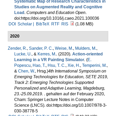
Systematic Map of Research Characteristics in
Studies on Augmented Reality and Cognitive
Load
.
Computers and Education Open
.
doi:https://doi.org/10.1016/j.caeo.2021.100036
DOI
Scholar |
BibTeX
RTF
RIS
(1.08 MB)
2020
Zender, R.
,
Sander, P. C.
,
Weise, M.
,
Mulders, M.
,
Lucke, U.
, &
Kerres, M.
. (2020).
Action-oriented
Learning in a VR Painting Simulator
. (
E.
Popescu
,
Hao, T.
,
Hsu, T. C.
,
Xie, H.
,
Temperini, M.
,
&
Chen, W.
, Hrsg.
)
4th International Symposium on
Emerging Technologies for Education, SETE 2019,
Track 2: Emerging Technologies Supported
Personalized and Adaptive Learning, Magdeburg,
23.-25.09.2019.
. gehalten auf der February 2020,
Cham: Springer Lecture Notes in Computer
Science (LNCS). doi:https://doi.org/10.1007/978-3-
030-38778-5