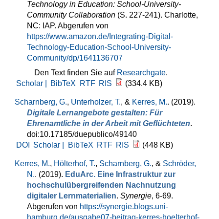
Technology in Education: School-University-
Community Collaboration
(S. 227-241). Charlotte,
NC: IAP. Abgerufen von
https://www.amazon.de/Integrating-Digital-
Technology-Education-School-University-
Community/dp/1641136707
Den Text finden Sie auf
Researchgate
.
Scholar |
BibTeX
RTF
RIS
(334.4 KB)
Scharnberg, G.
,
Unterholzer, T.
, &
Kerres, M.
. (2019).
Digitale Lernangebote gestalten: Für
Ehrenamtliche in der Arbeit mit Geflüchteten
.
doi:10.17185/duepublico/49140
DOI
Scholar |
BibTeX
RTF
RIS
(448 KB)
Kerres, M.
,
Hölterhof, T.
,
Scharnberg, G.
, &
Schröder,
N.
. (2019).
EduArc. Eine Infrastruktur zur
hochschulübergreifenden Nachnutzung
digitaler Lernmaterialien
.
Synergie
, 6-69.
Abgerufen von
https://synergie.blogs.uni-
hamburg.de/ausgabe07-beitrag-kerres-hoelterhof-