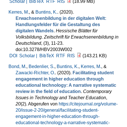
Scholar |
BibTeX
RTF
RIS
(18.99 MB)
Kerres, M.
, &
Buntins, K.
. (2020).
Erwachsenenbildung in der digitalen Welt:
Handlungsfelder für die Gestaltung des
digitalen Wandels
.
Hessische Blätter für
Volksbildung. Zeitschrift für Erwachsenenbildung in
Deutschland
, (3), 11-23.
doi:10.3278/HBV2003W002
DOI
Scholar |
BibTeX
RTF
RIS
(143.21 KB)
Bond, M.
,
Bedenlier, S.
,
Buntins, K.
,
Kerres, M.
, &
Zawacki-Richter, O.
. (2020).
Facilitating student
engagement in higher education through
educational technology: A narrative systematic
review in the field of education
.
Contemporary
Issues in Technology and Teacher Education
,
20
(2). Abgerufen von
https://citejournal.org/volume-
20/issue-2-20/general/facilitating-student-
engagement-in-higher-education-through-
educational-technology-a-narrative-systematic-