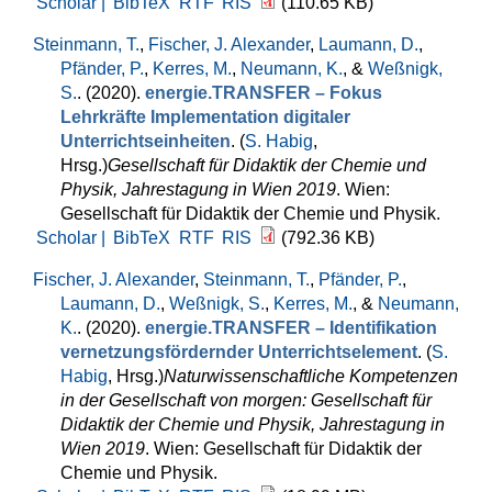
Scholar |
BibTeX
RTF
RIS
(110.65 KB)
Steinmann, T.
,
Fischer, J. Alexander
,
Laumann, D.
,
Pfänder, P.
,
Kerres, M.
,
Neumann, K.
, &
Weßnigk,
S.
. (2020).
energie.TRANSFER – Fokus
Lehrkräfte Implementation digitaler
Unterrichtseinheiten
. (
S. Habig
,
Hrsg.
)
Gesellschaft für Didaktik der Chemie und
Physik, Jahrestagung in Wien 2019
. Wien:
Gesellschaft für Didaktik der Chemie und Physik.
Scholar |
BibTeX
RTF
RIS
(792.36 KB)
Fischer, J. Alexander
,
Steinmann, T.
,
Pfänder, P.
,
Laumann, D.
,
Weßnigk, S.
,
Kerres, M.
, &
Neumann,
K.
. (2020).
energie.TRANSFER – Identifikation
vernetzungsfördernder Unterrichtselement
. (
S.
Habig
, Hrsg.
)
Naturwissenschaftliche Kompetenzen
in der Gesellschaft von morgen: Gesellschaft für
Didaktik der Chemie und Physik, Jahrestagung in
Wien 2019
. Wien: Gesellschaft für Didaktik der
Chemie und Physik.