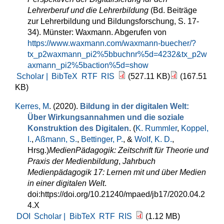
Lehrerberuf und die Lehrerbildung
(Bd. Beiträge
zur Lehrerbildung und Bildungsforschung, S. 17-
34). Münster: Waxmann. Abgerufen von
https://www.waxmann.com/waxmann-buecher/?
tx_p2waxmann_pi2%5bbuchnr%5d=4232&tx_p2w
axmann_pi2%5baction%5d=show
Scholar |
BibTeX
RTF
RIS
(527.11 KB)
(167.51
KB)
Kerres, M
. (2020).
Bildung in der digitalen Welt:
Über Wirkungsannahmen und die soziale
Konstruktion des Digitalen
. (
K. Rummler
,
Koppel,
I.
,
Aßmann, S.
,
Bettinger, P.
, &
Wolf, K. D.
,
Hrsg.
)
MedienPädagogik: Zeitschrift für Theorie und
Praxis der Medienbildung
,
Jahrbuch
Medienpädagogik 17: Lernen mit und über Medien
in einer digitalen Welt
.
doi:https://doi.org/10.21240/mpaed/jb17/2020.04.2
4.X
DOI
Scholar |
BibTeX
RTF
RIS
(1.12 MB)