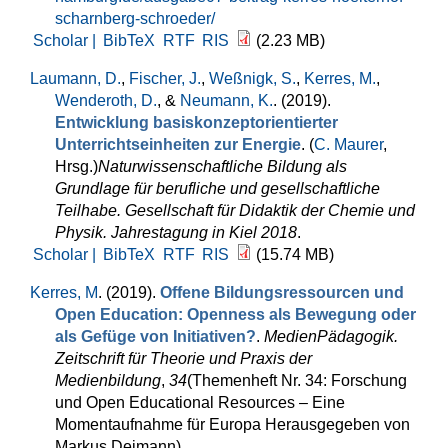
scharnberg-schroeder/
Scholar |
BibTeX
RTF
RIS
(2.23 MB)
Laumann, D.
,
Fischer, J.
,
Weßnigk, S.
,
Kerres, M.
,
Wenderoth, D.
, &
Neumann, K.
. (2019).
Entwicklung basiskonzeptorientierter
Unterrichtseinheiten zur Energie
. (
C. Maurer
,
Hrsg.
)
Naturwissenschaftliche Bildung als
Grundlage für berufliche und gesellschaftliche
Teilhabe. Gesellschaft für Didaktik der Chemie und
Physik. Jahrestagung in Kiel 2018
.
Scholar |
BibTeX
RTF
RIS
(15.74 MB)
Kerres, M
. (2019).
Offene Bildungsressourcen und
Open Education: Openness als Bewegung oder
als Gefüge von Initiativen?
.
MedienPädagogik.
Zeitschrift für Theorie und Praxis der
Medienbildung
,
34
(Themenheft Nr. 34: Forschung
und Open Educational Resources – Eine
Momentaufnahme für Europa Herausgegeben von
Markus Deimann).