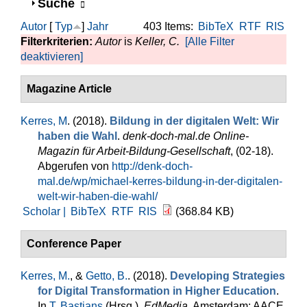
Anzeigen
Suche
Autor
[
Typ
]
Jahr
403 Items:
BibTeX
RTF
RIS
Filterkriterien:
Autor
is
Keller, C.
[Alle Filter
deaktivieren]
Magazine Article
Kerres, M
. (2018).
Bildung in der digitalen Welt: Wir
haben die Wahl
.
denk-doch-mal.de Online-
Magazin für Arbeit-Bildung-Gesellschaft
, (02-18).
Abgerufen von
http://denk-doch-
mal.de/wp/michael-kerres-bildung-in-der-digitalen-
welt-wir-haben-die-wahl/
Scholar |
BibTeX
RTF
RIS
(368.84 KB)
Conference Paper
Kerres, M.
, &
Getto, B.
. (2018).
Developing Strategies
for Digital Transformation in Higher Education
.
In
T. Bastians
(Hrsg.)
,
EdMedia
. Amsterdam: AACE.