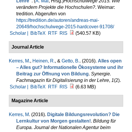
Lehre"
. (
A. Mai
, Hrsg.
)
Hochschulwege 2015. Wie
verändern Projekte die Hochschulen?
. Weimar:
tredition. Abgerufen von
https://tredition.de/autoren/andreas-mai-
20649/hochschulwege-2015-hardcover-91708/
Scholar |
BibTeX
RTF
RIS
(540.57 KB)
Journal Article
Kerres, M.
,
Heinen, R.
, &
Getto, B.
. (2016).
Alles open
– Alles gut? Informationelle Ökosysteme und ihr
Beitrag zur Öffnung von Bildung
.
Synergie.
Fachmagazin für Digitalisierung in der Lehre
,
1
(2).
Scholar |
BibTeX
RTF
RIS
(6.63 MB)
Magazine Article
Kerres, M
. (2016).
Digitale Bildungsrevolution? Die
Lernkultur von Morgen gestalten!
.
Bildung für
Europa. Journal der Nationalen Agentur beim