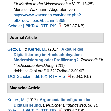
für Medien in der Wissenschaft e.V.
(S. 13-25).
Münster: Waxmann. Abgerufen von
https://www.waxmann.com/index.php?
eID=download&buchnr=3868
Scholar |
BibTeX
RTF
RIS
(282.87 KB)
Journal Article
Getto, B.
, &
Kerres, M.
. (2017).
Akteure der
Digitalisierung im Hochschulsystem:
Modernisierung oder Profilierung?
.
Zeitschrift für
Hochschulentwicklung
,
12
(1).
doi:https://doi.org/10.3217/zfhe-12-01/07
DOI
Scholar |
BibTeX
RTF
RIS
(634.5 KB)
Magazine Article
Kerres, M
. (2017).
Argumentationsfiguren der
Digitalisierung
.
Beruflicher Bildungsweg
,
58
(7).
Scholar |
BibTeX
RTF
RIS
(863.67 KB)