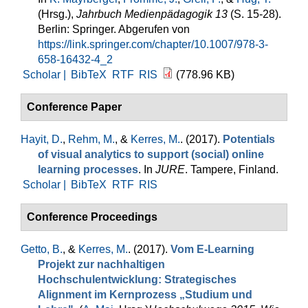
(Hrsg.)
,
Jahrbuch Medienpädagogik 13
(S. 15-28).
Berlin: Springer. Abgerufen von
https://link.springer.com/chapter/10.1007/978-3-
658-16432-4_2
Scholar |
BibTeX
RTF
RIS
(778.96 KB)
Conference Paper
Hayit, D.
,
Rehm, M.
, &
Kerres, M.
. (2017).
Potentials
of visual analytics to support (social) online
learning processes
. In
JURE
. Tampere, Finland.
Scholar |
BibTeX
RTF
RIS
Conference Proceedings
Getto, B.
, &
Kerres, M.
. (2017).
Vom E-Learning
Projekt zur nachhaltigen
Hochschulentwicklung: Strategisches
Alignment im Kernprozess „Studium und