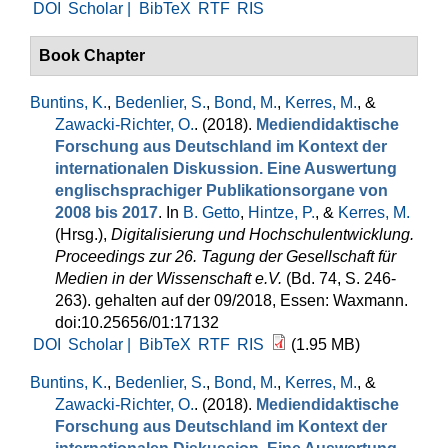
DOI
Scholar |
BibTeX
RTF
RIS
Book Chapter
Buntins, K.
,
Bedenlier, S.
,
Bond, M.
,
Kerres, M.
, &
Zawacki-Richter, O.
. (2018).
Mediendidaktische
Forschung aus Deutschland im Kontext der
internationalen Diskussion. Eine Auswertung
englischsprachiger Publikationsorgane von
2008 bis 2017
. In
B. Getto
,
Hintze, P.
, &
Kerres, M.
(Hrsg.)
,
Digitalisierung und Hochschulentwicklung.
Proceedings zur 26. Tagung der Gesellschaft für
Medien in der Wissenschaft e.V.
(Bd. 74, S. 246-
263). gehalten auf der 09/2018, Essen: Waxmann.
doi:10.25656/01:17132
DOI
Scholar |
BibTeX
RTF
RIS
(1.95 MB)
Buntins, K.
,
Bedenlier, S.
,
Bond, M.
,
Kerres, M.
, &
Zawacki-Richter, O.
. (2018).
Mediendidaktische
Forschung aus Deutschland im Kontext der