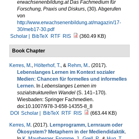
erwachsenenbildung.at Das Fachmedium für
Forschung, Praxis und Diskurs
, (30). Abgerufen
von
http://www.erwachsenenbildung.at/magazin/17-
30/meb17-30.pdf
Scholar |
BibTeX
RTF
RIS
(360.49 KB)
Book Chapter
Kerres, M.
,
Hölterhof, T.
, &
Rehm, M.
. (2017).
Lebenslanges Lernen im Kontext sozialer
Medien: Chancen für formelles und informelles
Lernen
. In
Lebenslanges Lernen im
sozialstrukturellen Wandel
(S. 141–170).
Wiesbaden: Springer Fachmedien.
doi:10.1007/978-3-658-14355-8_8
DOI
Scholar |
BibTeX
RTF
RIS
(663.44 KB)
Kerres, M
. (2017).
Lernprogramm, Lernraum oder
Ökosystem? Metaphern in der Mediendidaktik
.
In
K. Mayrberger
,
Fromme, J.
,
Grell, P.
, &
Hug, T.