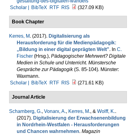
gestaltung-des-digitalen-wandels
Scholar |
BibTeX
RTF
RIS
(327.09 KB)
Book Chapter
Kerres, M
. (2017).
Digitalisierung als
Herausforderung für die Medienpädagogik:
„Bildung in einer digital geprägten Welt"
. In
C.
Fischer
(Hrsg.)
,
Pädagogischer Mehrwert? Digitale
Medien in Schule und Unterricht. Münstersche
Gespräche zur Pädagogik
(S. 85-104). Münster:
Waxmann.
Scholar |
BibTeX
RTF
RIS
(271.61 KB)
Journal Article
Scharnberg, G.
,
Vonarx, A.
,
Kerres, M.
, &
Wolff, K.
.
(2017).
Digitalisierung der Erwachsenenbildung
in Nordrhein-Westfalen - Herausforderungen
und Chancen wahrnehmen
.
Magazin