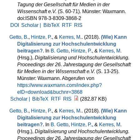
Tagung der Gesellschaft für Medien in der
Wissenschaft e.V.
(S. 60-71). Münster: Waxmann.
doi:ISBN 978-3-8309-3868-2
DOI
Scholar |
BibTeX
RTF
RIS
Getto, B.
,
Hintze, P.
, &
Kerres, M.
. (2018).
(Wie) Kann
Digitalisierung zur Hochschulentwicklung
beitragen?
. In
B. Getto
,
Hintze, P.
, &
Kerres, M.
(Hrsg.)
,
Digitalisierung und Hochschulentwicklung.
Proceedings der 26. Jahrestagung der Gesellschaft
für Medien in der Wissenschaft e.V.
(S. 13-25).
Münster: Waxmann. Abgerufen von
https://www.waxmann.com/index.php?
eID=download&buchnr=3868
Scholar |
BibTeX
RTF
RIS
(282.87 KB)
Getto, B.
,
Hintze, P.
, &
Kerres, M.
. (2018).
(Wie) Kann
Digitalisierung zur Hochschulentwicklung
beitragen?
. In
B. Getto
,
Hintze, P.
, &
Kerres, M.
(Hrsg.)
,
Digitalisierung und Hochschulentwicklung.
Proceedings der 26. Jahrestagung der Gesellschaft