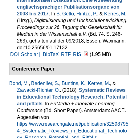
internationalen Diskussion. Eine Auswertung
englischsprachiger Publikationsorgane von
2008 bis 2017
. In
B. Getto
,
Hintze, P.
, &
Kerres, M.
(Hrsg.)
,
Digitalisierung und Hochschulentwicklung.
Proceedings zur 26. Tagung der Gesellschaft für
Medien in der Wissenschaft e.V.
(Bd. 74, S. 246-
263). gehalten auf der 09/2018, Essen: Waxmann.
doi:10.25656/01:17132
DOI
Scholar |
BibTeX
RTF
RIS
(1.95 MB)
Conference Paper
Bond, M.
,
Bedenlier, S.
,
Buntins, K.
,
Kerres, M.
, &
Zawacki-Richter, O.
. (2018).
Systematic Reviews
in Educational Technology Research: Potential
and pitfalls
. In
EdMedia + Innovate Learning
Conference
(Bd. Short Paper). Amsterdam: AACE.
Abgerufen von
https://www.researchgate.net/publication/32598795
4_Systematic_Reviews_in_Educational_Technolo
gy_Research_Potential_and_Pitfalls