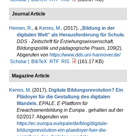
Journal Article
Heinen, R.
, &
Kerres, M.
. (2017).
„Bildung in der
digitalen Welt“ als Herausforderung für Schule
.
DDS - Zeitschrift für Erziehungswissenschaft,
Bildungspolitik und pädagogische Praxis
,
109
(2).
Abgerufen von
https://www.dds.uni-hannover.de/
Scholar |
BibTeX
RTF
RIS
(161.17 KB)
Magazine Article
Kerres, M
. (2017).
Digitale Bildungsrevolution? Ein
Plädoyer für die Gestaltung des digitalen
Wandels
.
EPALE. E-Plattform für
Erwachsenenbildung in Europa
. gehalten auf der
02/2017. Abgerufen von
https://ec.europa.eu/epale/de/blog/digitale-
bildungsrevolution-ein-plaedoyer-fuer-die-