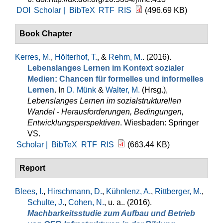
DOI
Scholar |
BibTeX
RTF
RIS
(496.69 KB)
Book Chapter
Kerres, M.
,
Hölterhof, T.
, &
Rehm, M.
. (2016).
Lebenslanges Lernen im Kontext sozialer
Medien: Chancen für formelles und informelles
Lernen
. In
D. Münk
&
Walter, M.
(Hrsg.)
,
Lebenslanges Lernen im sozialstrukturellen
Wandel - Herausforderungen, Bedingungen,
Entwicklungsperspektiven
. Wiesbaden: Springer
VS.
Scholar |
BibTeX
RTF
RIS
(663.44 KB)
Report
Blees, I.
,
Hirschmann, D.
,
Kühnlenz, A.
,
Rittberger, M.
,
Schulte, J.
,
Cohen, N.
, u. a.
. (2016).
Machbarkeitsstudie zum Aufbau und Betrieb