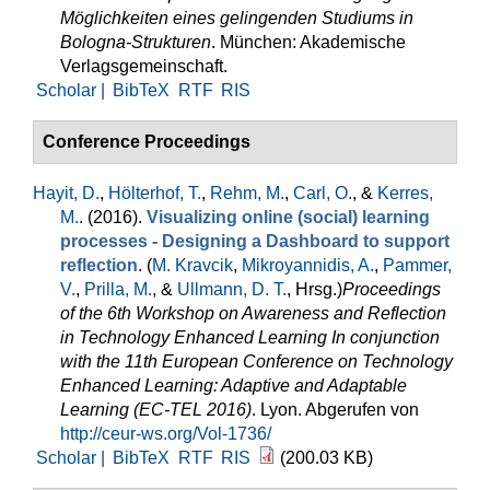
Möglichkeiten eines gelingenden Studiums in
Bologna-Strukturen
. München: Akademische
Verlagsgemeinschaft.
Scholar |
BibTeX
RTF
RIS
Conference Proceedings
Hayit, D.
,
Hölterhof, T.
,
Rehm, M.
,
Carl, O.
, &
Kerres,
M.
. (2016).
Visualizing online (social) learning
processes - Designing a Dashboard to support
reflection
. (
M. Kravcik
,
Mikroyannidis, A.
,
Pammer,
V.
,
Prilla, M.
, &
Ullmann, D. T.
, Hrsg.
)
Proceedings
of the 6th Workshop on Awareness and Reflection
in Technology Enhanced Learning In conjunction
with the 11th European Conference on Technology
Enhanced Learning: Adaptive and Adaptable
Learning (EC-TEL 2016)
. Lyon. Abgerufen von
http://ceur-ws.org/Vol-1736/
Scholar |
BibTeX
RTF
RIS
(200.03 KB)