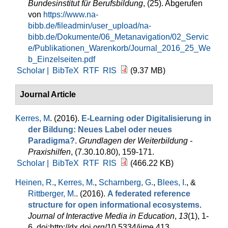
Bundesinstitut für Berufsbildung
, (25). Abgerufen
von
https://www.na-
bibb.de/fileadmin/user_upload/na-
bibb.de/Dokumente/06_Metanavigation/02_Servic
e/Publikationen_Warenkorb/Journal_2016_25_We
b_Einzelseiten.pdf
Scholar |
BibTeX
RTF
RIS
(9.37 MB)
Journal Article
Kerres, M
. (2016).
E-Learning oder Digitalisierung in
der Bildung: Neues Label oder neues
Paradigma?
.
Grundlagen der Weiterbildung -
Praxishilfen
, (7.30.10.80), 159-171.
Scholar |
BibTeX
RTF
RIS
(466.22 KB)
Heinen, R.
,
Kerres, M.
,
Scharnberg, G.
,
Blees, I.
, &
Rittberger, M.
. (2016).
A federated reference
structure for open informational ecosystems
.
Journal of Interactive Media in Education
,
13
(1), 1-
6. doi:http://dx.doi.org/10.5334/jime.413