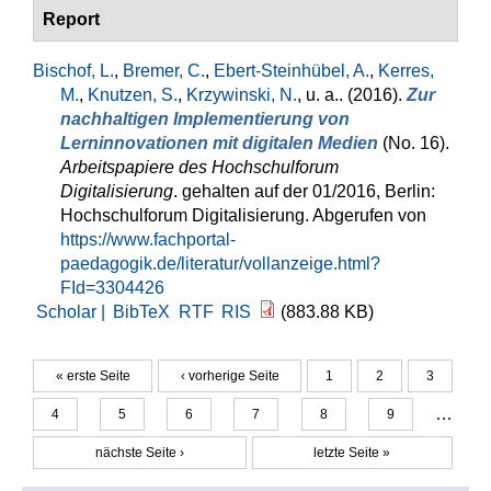
Report
Bischof, L.
,
Bremer, C.
,
Ebert-Steinhübel, A.
,
Kerres,
M.
,
Knutzen, S.
,
Krzywinski, N.
, u. a.
. (2016).
Zur
nachhaltigen Implementierung von
Lerninnovationen mit digitalen Medien
(No. 16).
Arbeitspapiere des Hochschulforum
Digitalisierung
. gehalten auf der 01/2016, Berlin:
Hochschulforum Digitalisierung. Abgerufen von
https://www.fachportal-
paedagogik.de/literatur/vollanzeige.html?
FId=3304426
Scholar |
BibTeX
RTF
RIS
(883.88 KB)
« erste Seite
‹ vorherige Seite
1
2
3
Seiten
…
4
5
6
7
8
9
nächste Seite ›
letzte Seite »