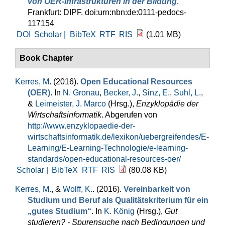
von OER-Infrastrukturen in der Bildung
.
Frankfurt: DIPF. doi:urn:nbn:de:0111-pedocs-
117154
DOI
Scholar |
BibTeX
RTF
RIS
(1.01 MB)
Book Chapter
Kerres, M
. (2016).
Open Educational Resources
(OER)
. In
N. Gronau
,
Becker, J.
,
Sinz, E.
,
Suhl, L.
,
&
Leimeister, J. Marco
(Hrsg.)
,
Enzyklopädie der
Wirtschaftsinformatik
. Abgerufen von
http://www.enzyklopaedie-der-
wirtschaftsinformatik.de/lexikon/uebergreifendes/E-
Learning/E-Learning-Technologie/e-learning-
standards/open-educational-resources-oer/
Scholar |
BibTeX
RTF
RIS
(80.08 KB)
Kerres, M.
, &
Wolff, K.
. (2016).
Vereinbarkeit von
Studium und Beruf als Qualitätskriterium für ein
„gutes Studium“
. In
K. König
(Hrsg.)
,
Gut
studieren? - Spurensuche nach Bedingungen und