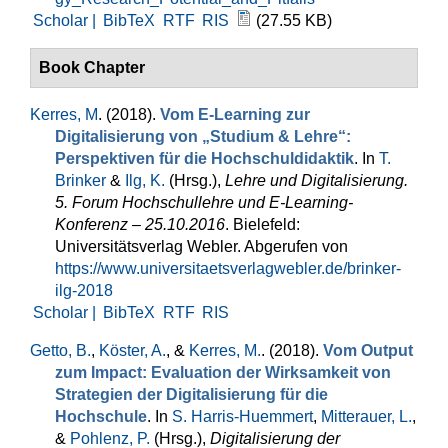
Scholar |
BibTeX
RTF
RIS
(27.55 KB)
Book Chapter
Kerres, M
. (2018).
Vom E-Learning zur
Digitalisierung von „Studium & Lehre“:
Perspektiven für die Hochschuldidaktik
. In
T.
Brinker
&
Ilg, K.
(Hrsg.)
,
Lehre und Digitalisierung.
5. Forum Hochschullehre und E-Learning-
Konferenz – 25.10.2016
. Bielefeld:
Universitätsverlag Webler. Abgerufen von
https://www.universitaetsverlagwebler.de/brinker-
ilg-2018
Scholar |
BibTeX
RTF
RIS
Getto, B.
,
Köster, A.
, &
Kerres, M.
. (2018).
Vom Output
zum Impact: Evaluation der Wirksamkeit von
Strategien der Digitalisierung für die
Hochschule
. In
S. Harris-Huemmert
,
Mitterauer, L.
,
&
Pohlenz, P.
(Hrsg.)
,
Digitalisierung der