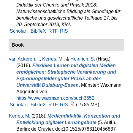
Didaktik der Chemie und Physik 2018:
Naturwissenschaftliche Bildung als Grundlage für
berufliche und gesellschaftliche Teilhabe 17. bis
20. September 2018, Kiel
.
Scholar |
BibTeX
RTF
RIS
Book
van Ackeren, I.
,
Kerres, M.
, &
Heinrich, S.
(Hrsg.)
.
(2018).
Flexibles Lernen mit digitalen Medien
ermöglichen: Strategische Verankerung und
Erprobungsfelder guter Praxis an der
Universität Duisburg-Essen
. Münster: Waxmann.
Abgerufen von
https://www.waxmann.com/buch3652
Scholar |
BibTeX
RTF
RIS
(15.85 MB)
Kerres, M
. (2018).
Mediendidaktik. Konzeption und
Entwicklung digitaler Lernangebote
(5. Aufl.).
Berlin: de Gruyter. doi:10.1515/9783110456837