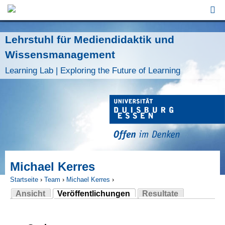
Jump to Navigation
Lehrstuhl für Mediendidaktik und
Wissensmanagement
Learning Lab | Exploring the Future of Learning
Michael Kerres
Startseite
›
Team
›
Michael Kerres
›
Ansicht
Veröffentlichungen
Resultate
Sie sind hier
(aktiver Reiter)
Haupt-Reiter