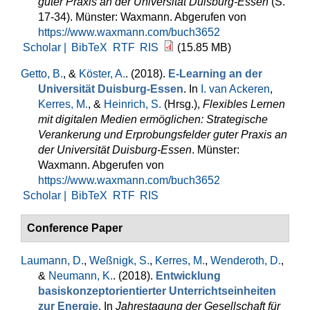
guter Praxis an der Universität Duisburg-Essen
(S.
17-34). Münster: Waxmann. Abgerufen von
https://www.waxmann.com/buch3652
Scholar |
BibTeX
RTF
RIS
(15.85 MB)
Getto, B.
, &
Köster, A.
. (2018).
E-Learning an der
Universität Duisburg-Essen
. In
I. van Ackeren
,
Kerres, M.
, &
Heinrich, S.
(Hrsg.)
,
Flexibles Lernen
mit digitalen Medien ermöglichen: Strategische
Verankerung und Erprobungsfelder guter Praxis an
der Universität Duisburg-Essen
. Münster:
Waxmann. Abgerufen von
https://www.waxmann.com/buch3652
Scholar |
BibTeX
RTF
RIS
Conference Paper
Laumann, D.
,
Weßnigk, S.
,
Kerres, M.
,
Wenderoth, D.
,
&
Neumann, K.
. (2018).
Entwicklung
basiskonzeptorientierter Unterrichtseinheiten
zur Energie
. In
Jahrestagung der Gesellschaft für