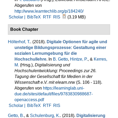
Abgerufen von
http://www.learntechlib.org/p/184240/
Scholar |
BibTeX
RTF
RIS
(3.19 MB)
Book Chapter
Hölterhof, T.
. (2018).
Digitale Optionen für agile und
unstetige Bildungsprozesse: Gestaltung einer
sozialen Lernumgebung für die
Hochschullehre
. In
B. Getto
,
Hintze, P.
, &
Kerres,
M.
(Hrsg.)
,
Digitalisierung und
Hochschulentwicklung: Proceedings zur 26.
Tagung der Gesellschaft für Medien in der
Wissenschaft e.V. mit elearn.nrw
(S. 106 - 118).
Abgerufen von
https://learninglab.uni-
due.de/sites/default/files/9783830988687-
openaccess.pdf
Scholar |
BibTeX
RTF
RIS
Getto, B.
, &
Schulenburg, K.
. (2018).
Digitalisierung