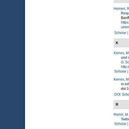
Heinen, R
Requ
Banff
http
uire
Scholar |
K
Kerres, M
und 
G. S
http:
Scholar |
Kerres, M
in i
doi:
DOI
Scho
R
Rehm, M.
Twit
Scholar |