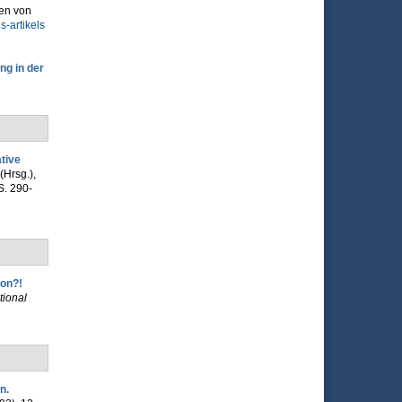
fen von
-artikels
ng in der
ative
(Hrsg.)
,
S. 290-
ion?!
tional
n.