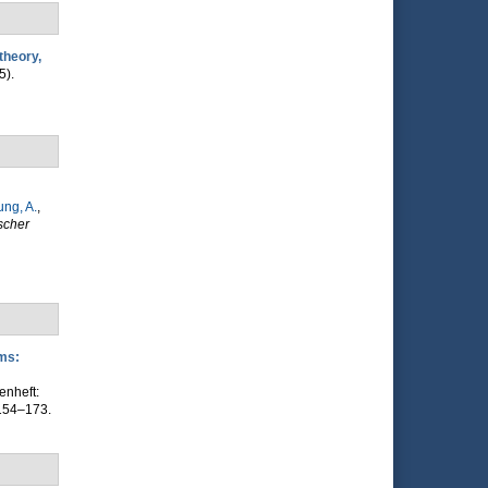
theory,
5).
ung, A.
,
scher
ms:
nheft:
 154–173.