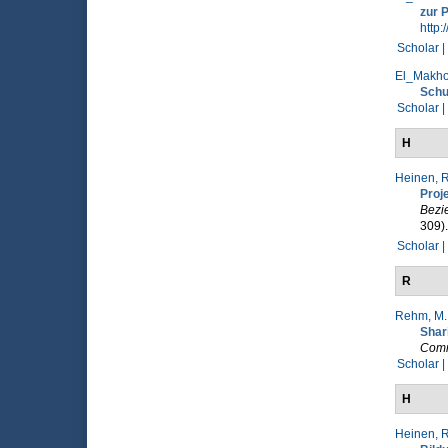
zur P
http:
Scholar |
El_Makhou
Schul
Scholar |
H
Heinen, R
Proj
Bezi
309)
Scholar |
R
Rehm, M.
Shar
Comm
Scholar |
H
Heinen, R