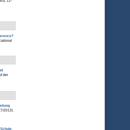
(93), 12-
erence?
cational
nd
uf der
eitung
 (7/2013).
 Schule
.