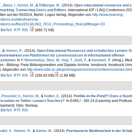
.
,
Blees, I.
,
Kerres, M.
, &
Rittberger, M.
. (2014).
Open educational resources and s
marking: Connecting Users and Editors
.
International EIF / LINQ Conference 20
ten auf der 05/2014, Berlin: Logos Verlag. Abgerufen von
http://www.learning-
ations.eu/sites/learning-
vations.eu/files/2014/LINQ_2014_Proceedings_final.pdf#page=33
BibTeX
RTF
RIS
(680.72 KB)
.
, &
Heinen, R.
. (2014).
Open Educational Resources und schulisches Lernen: D
mmenwirken von Plattformen für Lernressourcen in informationell offenen
systemen
. In
P. Missomelius
,
Stüzl, W.
,
Hug, T.
,
Grell, P.
, &
Kammerl, R.
(Hrsg.)
,
Medi
n - Bildung: Freie Bildungsmedien und Digitale Archive
. Innsbruck: Innsbruck Univ
s. Abgerufen von
http://www.uibk.ac.at/iup/verlagsverzeichnis/conferenceseries.htm
BibTeX
RTF
RIS
(266.83 KB)
(1.86 MB)
,
Preussler, A.
,
Kerres, M.
, &
Notten, A.
. (2014).
Pebble-in-the-Pond?! Does a Hash
ersation on Twitter connect Teachers?
. In
EARLI - SIG 14 (Learning and Professi
lopment)
. Oslo, Norway.
BibTeX
RTF
RIS
khi, A.
,
Heinen, R.
, &
Kerres, M.
. (2014).
Peerbasierte Medienarbeit in der Schul