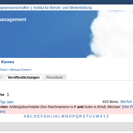
Jump to Navigation
ungswissenschaften
Institut für Berufs- und Weiterbildung
smanagement
 Kerres
Team
›
Michael Kerres
›
d hier
t
Veröffentlichungen
Resultate
(aktiver Reiter)
-Reiter
eigen
he
403 Items:
BibTeX
Typ
Jahr
erien:
Anfangsbuchstabe Des Nachnamens
is
K
and
Autor
is
Kindt, Michael
[Alle Fi
ren]
A
B
C
D
E
F
G
H
I
J
K
L
M
N
O
P
Q
R
S
T
U
V
W
X
Y
Z