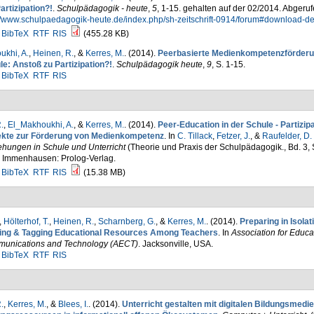
artizipation?!
.
Schulpädagogik - heute
,
5
, 1-15. gehalten auf der 02/2014. Abgeru
//www.schulpaedagogik-heute.de/index.php/sh-zeitschrift-0914/forum#download-des
BibTeX
RTF
RIS
(455.28 KB)
khi, A.
,
Heinen, R.
, &
Kerres, M.
. (2014).
Peerbasierte Medienkompetenzförderu
e: Anstoß zu Partizipation?!
.
Schulpädagogik heute
,
9
, S. 1-15.
BibTeX
RTF
RIS
.
,
El_Makhoukhi, A.
, &
Kerres, M.
. (2014).
Peer-Education in der Schule - Partizip
ekte zur Förderung von Medienkompetenz
. In
C. Tillack
,
Fetzer, J.
, &
Raufelder, D.
ehungen in Schule und Unterricht
(Theorie und Praxis der Schulpädagogik., Bd. 3, 
. Immenhausen: Prolog-Verlag.
BibTeX
RTF
RIS
(15.38 MB)
,
Hölterhof, T.
,
Heinen, R.
,
Scharnberg, G.
, &
Kerres, M.
. (2014).
Preparing in Isolat
ing & Tagging Educational Resources Among Teachers
. In
Association for Educa
unications and Technology (AECT)
. Jacksonville, USA.
BibTeX
RTF
RIS
.
,
Kerres, M.
, &
Blees, I.
. (2014).
Unterricht gestalten mit digitalen Bildungsmedie