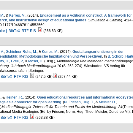
 M.
, &
Kerres, M.
. (2014).
Engagement as a volitional construct. A framework for 
arch, and instructional design of educational games
.
Simulation & Gaming
,
45
(4-
10.1177/1046878114553569
lar |
BibTeX
RTF
RIS
(366.63 KB)
 A.
,
Schiefner-Rohs, M.
, &
Kerres, M.
. (2014).
Gestaltungsorientierung in der
endidaktik: Methodologische Implikationen und Perspektiven
. In
B. Schorb
,
Hart
to, H.
,
Grell, P.
, &
Moser, H.
(Hrsg.)
,
Methodologie und Methoden medienpädagogi
chung. Jahrbuch Medienpädagogik 10
(S. 253-274). Wiesbaden: VS Verlag für
lwissenschaften | Springer.
BibTeX
RTF
RIS
(247.5 KB)
(257.44 KB)
.
, &
Heinen, R.
. (2014).
Open educational resources and informational ecosyste
ags as a connector for open learning
. (
N. Friesen
,
Hug, T.
, &
Meister, D.
,
.
)
MedienPädagogik. Zeitschrift für Theorie und Praxis der Medienbildung
,
24
(Theme
tional Media Ecologies (Ed. by Friesen, Norm; Hug, Theo, Meister, Dorothee M.),
BibTeX
RTF
RIS
(263.38 KB)