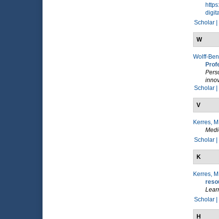
https
digit
Scholar |
W
Wolff-Ben
Prof
Pers
innov
Scholar |
V
Kerres, M
Medi
Scholar |
K
Kerres, M
reso
Lear
Scholar |
H