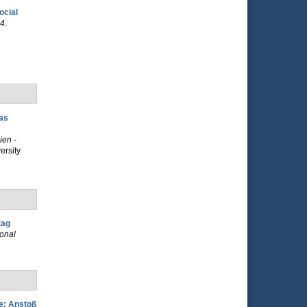
ocial
14
.
as
en -
ersity
l
tag
onal
e: Anstoß