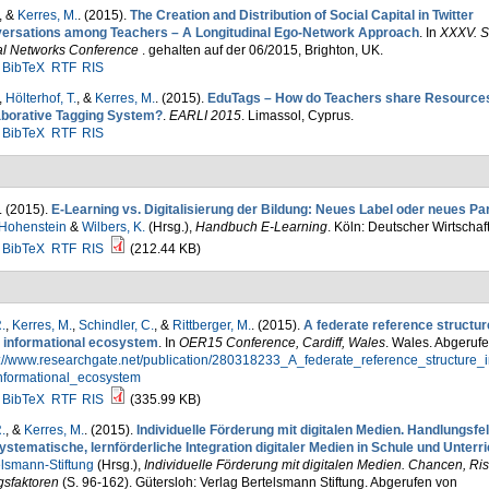
, &
Kerres, M.
. (2015).
The Creation and Distribution of Social Capital in Twitter
ersations among Teachers – A Longitudinal Ego-Network Approach
. In
XXXV. S
al Networks Conference
. gehalten auf der 06/2015, Brighton, UK.
BibTeX
RTF
RIS
,
Hölterhof, T.
, &
Kerres, M.
. (2015).
EduTags – How do Teachers share Resources
aborative Tagging System?
.
EARLI 2015
. Limassol, Cyprus.
BibTeX
RTF
RIS
. (2015).
E-Learning vs. Digitalisierung der Bildung: Neues Label oder neues P
 Hohenstein
&
Wilbers, K.
(Hrsg.)
,
Handbuch E-Learning
. Köln: Deutscher Wirtschaf
BibTeX
RTF
RIS
(212.44 KB)
.
,
Kerres, M.
,
Schindler, C.
, &
Rittberger, M.
. (2015).
A federate reference structur
 informational ecosystem
. In
OER15 Conference, Cardiff, Wales
. Wales. Abgeruf
s://www.researchgate.net/publication/280318233_A_federate_reference_structure
nformational_ecosystem
BibTeX
RTF
RIS
(335.99 KB)
.
, &
Kerres, M.
. (2015).
Individuelle Förderung mit digitalen Medien. Handlungsfel
ystematische, lernförderliche Integration digitaler Medien in Schule und Unterri
lsmann-Stiftung
(Hrsg.)
,
Individuelle Förderung mit digitalen Medien. Chancen, Ris
gsfaktoren
(S. 96-162). Gütersloh: Verlag Bertelsmann Stiftung. Abgerufen von