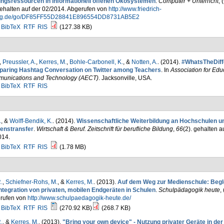
ungsressourcen in informationell offenen Ökosystemen
.
Computer + Unterricht
, 
ehalten auf der 02/2014. Abgerufen von
http://www.friedrich-
ag.de/go/DF85FF55D28841E896554DD8731AB5E2
BibTeX
RTF
RIS
(127.38 KB)
,
Preussler, A.
,
Kerres, M.
,
Bohle-Carbonell, K.
, &
Notten, A.
. (2014).
#WhatsTheDiff
aring Hashtag Conversation on Twitter among Teachers
. In
Association for Edu
unications and Technology (AECT)
. Jacksonville, USA.
BibTeX
RTF
RIS
.
, &
Wolff-Bendik, K.
. (2014).
Wissenschaftliche Weiterbildung an Hochschulen u
enstransfer
.
Wirtschaft & Beruf. Zeitschrift für berufliche Bildung
,
66
(2). gehalten a
014.
BibTeX
RTF
RIS
(1.78 MB)
.
,
Schiefner-Rohs, M.
, &
Kerres, M.
. (2013).
Auf dem Weg zur Medienschule: Begl
Integration von privaten, mobilen Endgeräten in Schulen
.
Schulpädagogik heute
,
rufen von
http://www.schulpaedagogik-heute.de/
BibTeX
RTF
RIS
(270.92 KB)
(268.7 KB)
.
, &
Kerres, M.
. (2013).
"Bring your own device" - Nutzung privater Geräte in der