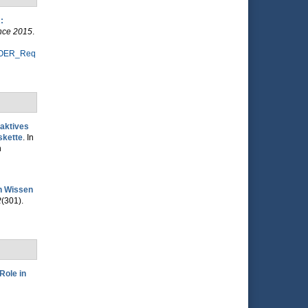
:
nce 2015
.
k_OER_Req
raktives
skette
. In
n
on Wissen
2
(301).
Role in