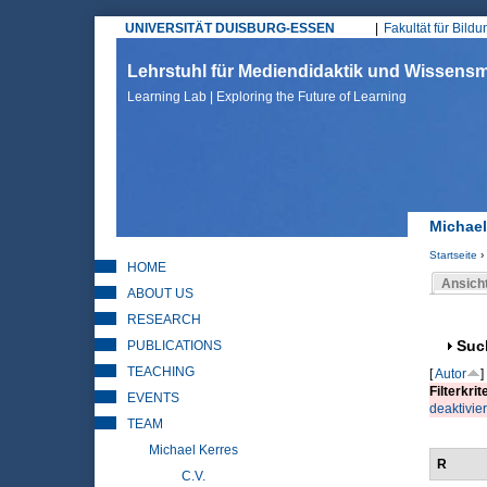
UNIVERSITÄT DUISBURG-ESSEN
Fakultät für Bild
Hauptmenü
Lehrstuhl für Mediendidaktik und Wissen
Learning Lab | Exploring the Future of Learning
Michael
Startseite
›
HOME
Sie sin
Ansich
ABOUT US
Haupt
RESEARCH
PUBLICATIONS
Anz
Suc
TEACHING
[
Autor
]
Filterkrit
EVENTS
deaktivie
TEAM
Michael Kerres
R
C.V.