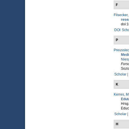
F
Filsecker,
rese
doi:
DOI
Scho
P
Preussler,
Medi
Niesy
Fors
Sozia
Scholar |
K
Kerres, M
Edut
Hrsg
Educa
Scholar |
H