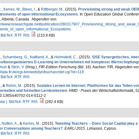
.
,
Kerres, M.
,
Blees, I.
, &
Rittberger, M.
. (2015).
Provisioning strong and weak OER
irements of open informational Ecosystems
. In
Open Education Global Confere
, Alberta, Canada . Abgerufen von
s://www.researchgate.net/publication/280317907_Provisioning_strong_and_wea
ments_of_open_informational_Ecosystems
BibTeX
RTF
RIS
(210.9 KB)
.
,
Scharnberg, G.
,
Nattland, A.
, &
Helmstedt, C.
. (2015).
SISE Synergetisches, inte
selbstorganisiertes E-Learning im Unternehmen mit komplexer Wertschöpfung
chuh
&
Stich, V.
(Hrsg.)
,
FIR‑Edition Forschung
(Bd. 16). Aachen: FIR. Abgerufen vo
//data.fir.de/cgi-bin/webdyn/buchanzdet.cgi?id=119
BibTeX
RTF
RIS
.
, &
Rehm, M.
. (2015).
Soziales Lernen im Internet: Plattformen für das Teilen v
nformellen und formellen Lernkontexten
.
HMD - Praxis der Wirtschaftsinformatik
,
5
10.1365/s40702-014-0112-2
lar |
BibTeX
RTF
RIS
(282.4 KB)
,
Notten, A.
, &
Kerres, M.
. (2015).
Tweeting Teachers – Does Social Capital play a 
ter Conversations among Teachers?
.
EARLI 2015
. Limassol, Cyprus.
BibTeX
RTF
RIS