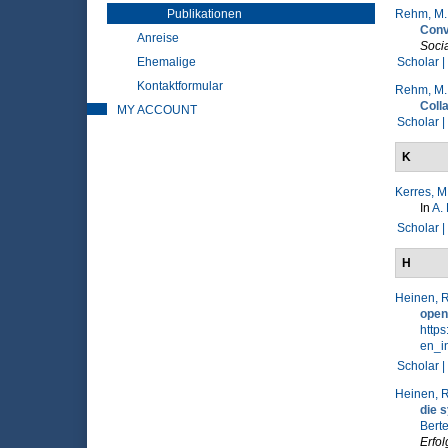
Publikationen
Rehm, M.
Conv
Anreise
Soci
Ehemalige
Scholar |
Kontaktformular
Rehm, M.
Coll
MY ACCOUNT
Scholar |
K
Kerres, M
In
A.
Scholar |
H
Heinen, R
open
http
en_i
Scholar |
Heinen, R
die s
Berte
Erfol