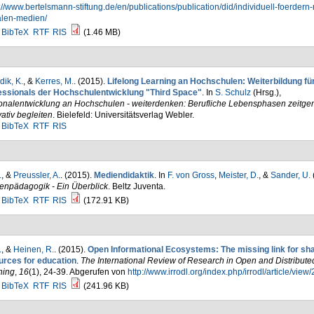
://www.bertelsmann-stiftung.de/en/publications/publication/did/individuell-foerdern-
alen-medien/
BibTeX
RTF
RIS
(1.46 MB)
dik, K.
, &
Kerres, M.
. (2015).
Lifelong Learning an Hochschulen: Weiterbildung fü
essionals der Hochschulentwicklung "Third Space"
. In
S. Schulz
(Hrsg.)
,
onalentwicklung an Hochschulen - weiterdenken: Berufliche Lebensphasen zeitg
ativ begleiten
. Bielefeld: Universitätsverlag Webler.
BibTeX
RTF
RIS
.
, &
Preussler, A.
. (2015).
Mediendidaktik
. In
F. von Gross
,
Meister, D.
, &
Sander, U.
enpädagogik - Ein Überblick
. Beltz Juventa.
BibTeX
RTF
RIS
(172.91 KB)
.
, &
Heinen, R.
. (2015).
Open Informational Ecosystems: The missing link for sha
urces for education
.
The International Review of Research in Open and Distribute
ning
,
16
(1), 24-39. Abgerufen von
http://www.irrodl.org/index.php/irrodl/article/view
BibTeX
RTF
RIS
(241.96 KB)