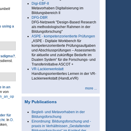
Digi-EBF-II
Metavorhaben Digitalisierung im
unbelt
Bildungsbereich II
DFG-DBR
DFG-Netzwerk "Design-Based Research
 using a
als methodologischer Rahmen in der
Bildungsforschung"
ASPE - kompetenzorientierte Prüfungen
„ASPE - Digitale Workbench für
kompetenzorientierte Prüfungsaufgaben
und Abschlussprüfungen – Assessments
für aktuelle und zukünftige Bedarfe im
aradigma?
.
Dualen System“ für die Forschungs- und
tsdienst.
Transferinitiative ASCOT +
VR-Lackierwerkstatt
Handlungsorientiertes Lernen in der VR-
Lackierwerkstatt (HandLeVR)
e in an
more ...
en von
_in_an_op
My Publications
Begleit- und Metavorhaben in der
der für
Bildungsforschung
cht
. In
D.
Einordnung: Bildungsforschung und -
iken,
praxis in Verhältnissen „Gestaltender
Bildungsforschung“ im Kontext der