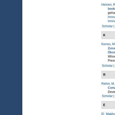
Heinen, R
book
gehal
innov
inno
Scholar |
K
Kerres, M
Zusa
Öko
Wisse
Pres
Scholar |
R
Rehm, M.
Conv
Deve
Scholar |
E
El_Makhou