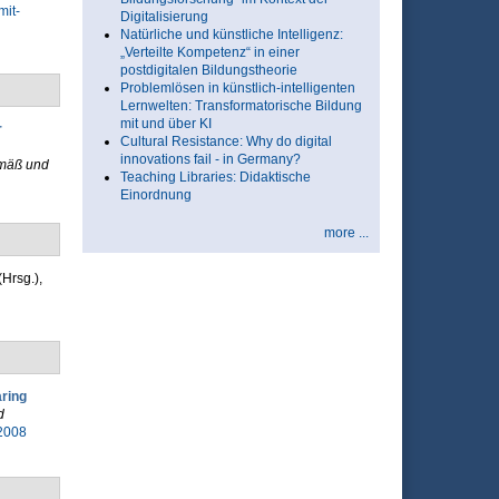
mit-
Digitalisierung
Natürliche und künstliche Intelligenz:
„Verteilte Kompetenz“ in einer
postdigitalen Bildungstheorie
Problemlösen in künstlich-intelligenten
Lernwelten: Transformatorische Bildung
mit und über KI
r
Cultural Resistance: Why do digital
innovations fail - in Germany?
emäß und
Teaching Libraries: Didaktische
Einordnung
more ...
(Hrsg.)
,
ring
d
/2008