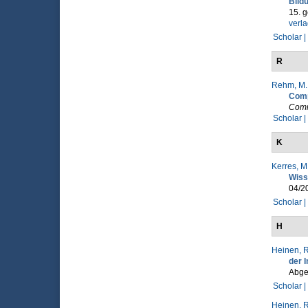
Bild
15. g
verl
Scholar |
R
Rehm, M.
Comp
Comm
Scholar |
K
Kerres, M
Wiss
04/2
Scholar |
H
Heinen, R
der 
Abge
Scholar |
Heinen, R